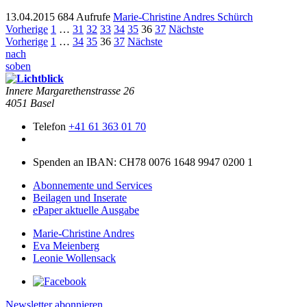
13.04.2015
684 Aufrufe
Marie-Christine Andres Schürch
Seitennummerierung
Vorherige
1
…
31
32
33
34
35
36
37
Nächste
Seitennummerierung
Vorherige
1
…
34
35
36
37
Nächste
der
nach
der
Beiträge
soben
Beiträge
Innere Mar­garethen­strasse 26
4051 Basel
Telefon
+41 61 363 01 70
Spenden an IBAN: CH78 0076 1648 9947 0200 1
Abonnemente und Services
Beilagen und Inserate
ePaper aktuelle Ausgabe
Marie-Christine Andres
Eva Meienberg
Leonie Wollensack
Newsletter abonnieren