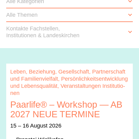
Archiv
Alle Kategorien
Alle Themen
Über uns
Kontakte Fachstellen,
Institutionen & Landeskirchen
ePaper
aktuelle Ausgabe
Leben, Beziehung, Gesellschaft, Part­ner­schaft
Suchen
und Fam­i­lien­vielfalt, Per­sön­lichkeit­sen­twick­lung
und Leben­squal­ität, Ver­anstal­tun­gen Insti­tu­tio­
nen
Paarlife® – Workshop — AB
2027 NEUE TERMINE
15 – 16 August 2026