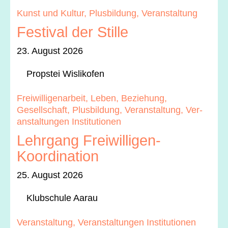
Kun­st und Kul­tur, Plus­bil­dung, Ver­anstal­tung
Festival der Stille
23. August 2026
Prop­stei Wis­likofen
Frei­willi­ge­nar­beit, Leben, Beziehung,
Gesellschaft, Plus­bil­dung, Ver­anstal­tung, Ver­
anstal­tun­gen Insti­tu­tio­nen
Lehrgang Freiwilligen-
Koordination
25. August 2026
Klub­schule Aarau
Ver­anstal­tung, Ver­anstal­tun­gen Insti­tu­tio­nen