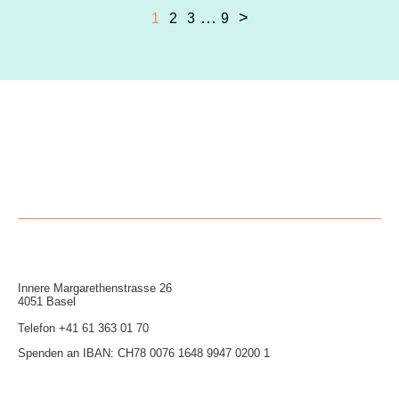
Seitennummerierung
…
1
2
3
9
der
Beiträge
Innere Mar­garethen­strasse 26
4051 Basel
Telefon
+41 61 363 01 70
Spenden an IBAN: CH78 0076 1648 9947 0200 1