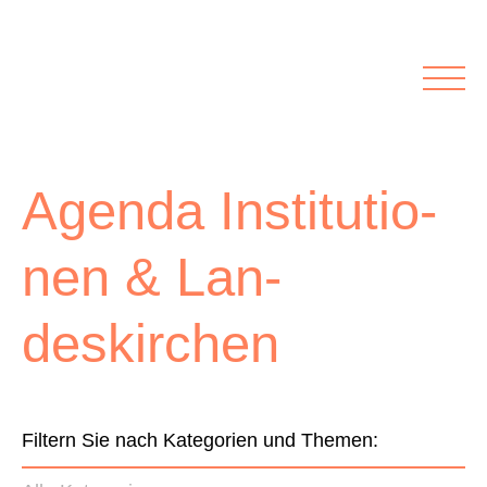
Rubriken
Meine Kirche
Kolumnen
Lichtblick
Zu Besuch bei
Schwerpunkte
Agen­da Insti­tu­tio­
Vermischtes
Agenda I&L
nen & Lan­
Inserate &
deskirchen
Stellenbörse
Beilagen und Inserate
Stellenbörse
Filtern Sie nach Kategorien und Themen: