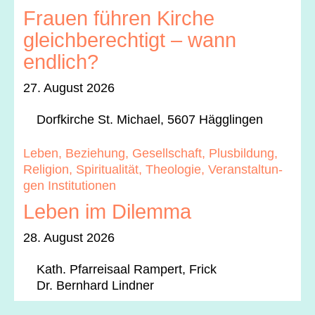
Frauen führen Kirche
gleichberechtigt – wann
endlich?
27. August 2026
Dor­fkirche St. Michael, 5607 Häg­glin­gen
Leben, Beziehung, Gesellschaft, Plus­bil­dung,
Reli­gion, Spir­i­tu­al­ität, The­olo­gie, Ver­anstal­tun­
gen Insti­tu­tio­nen
Leben im Dilemma
28. August 2026
Kath. Pfar­reisaal Ram­pert, Frick
Dr. Bern­hard Lind­ner