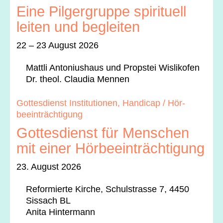
Eine Pilgergruppe spirituell
leiten und begleiten
22 – 23 August 2026
Mat­tli Anto­niushaus und Prop­stei Wis­likofen
Dr. the­ol. Clau­dia Men­nen
Gottes­di­enst Insti­tu­tio­nen, Hand­i­cap / Hör­
beein­träch­ti­gung
Gottesdienst für Menschen
mit einer Hörbeeinträchtigung
23. August 2026
Reformierte Kirche, Schul­strasse 7, 4450
Sis­sach BL
Ani­ta Hin­ter­mann