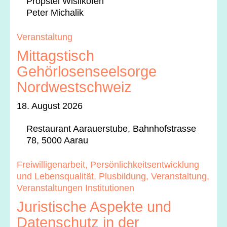
Prop­stei Wis­likofen
Peter Micha­lik
Ver­anstal­tung
Mittagstisch
Gehörlosenseelsorge
Nordwestschweiz
18. August 2026
Restau­rant Aarauer­stube, Bahn­hof­s­trasse
78, 5000 Aarau
Frei­willi­ge­nar­beit, Per­sön­lichkeit­sen­twick­lung
und Leben­squal­ität, Plus­bil­dung, Ver­anstal­tung,
Ver­anstal­tun­gen Insti­tu­tio­nen
Juristische Aspekte und
Datenschutz in der