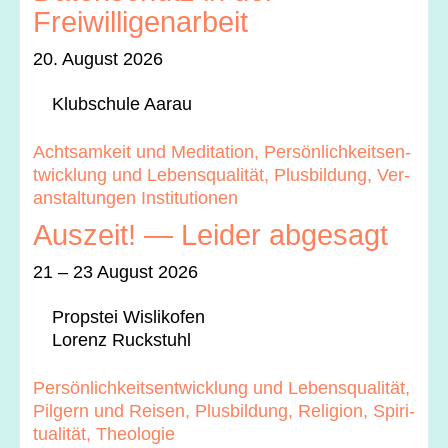
Freiwilligenarbeit
20. August 2026
Klub­schule Aarau
Acht­samkeit und Med­i­ta­tion, Per­sön­lichkeit­sen­
twick­lung und Leben­squal­ität, Plus­bil­dung, Ver­
anstal­tun­gen Insti­tu­tio­nen
Auszeit! — Leider abgesagt
21 – 23 August 2026
Prop­stei Wis­likofen
Lorenz Ruck­stuhl
Per­sön­lichkeit­sen­twick­lung und Leben­squal­ität,
Pil­gern und Reisen, Plus­bil­dung, Reli­gion, Spir­i­
tu­al­ität, The­olo­gie