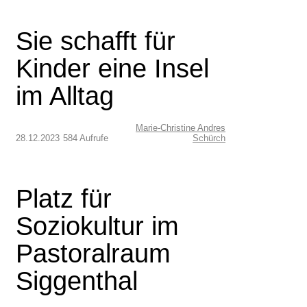
Sie schafft für
Kinder eine Insel
im Alltag
Marie-Christine Andres
28.12.2023
584 Aufrufe
Schürch
Platz für
Soziokultur im
Pastoralraum
Siggenthal