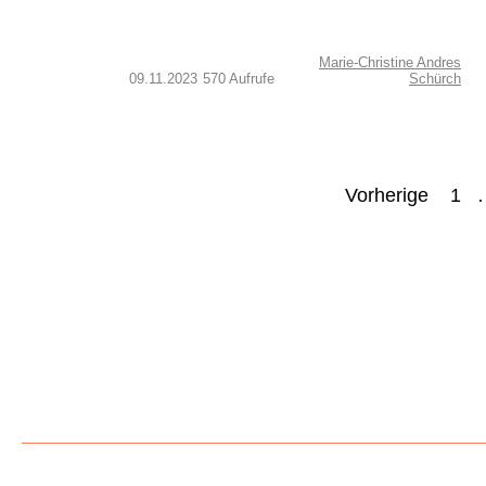
Marie-Christine Andres
09.11.2023
570 Aufrufe
Schürch
Seitennummerierung
Vorherige
1
der
Beiträge