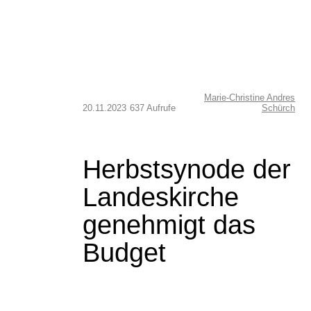
Marie-Christine Andres
20.11.2023
637 Aufrufe
Schürch
Herbstsynode der
Landeskirche
genehmigt das
Budget