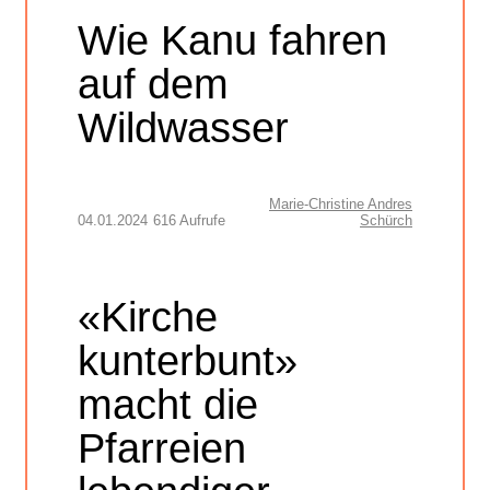
Wie Kanu fahren
auf dem
Wildwasser
Marie-Christine Andres
04.01.2024
616 Aufrufe
Schürch
«Kirche
kunterbunt»
macht die
Pfarreien