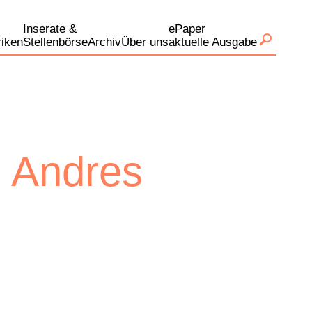
Inserate &
ePaper
iken
Stellenbörse
Archiv
Über uns
aktuelle Ausgabe
e Andres