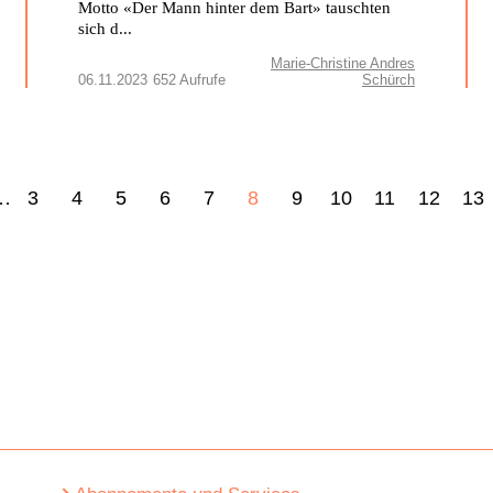
Motto «Der Mann hinter dem Bart» tauschten
sich d...
Marie-Christine Andres
06.11.2023
652 Aufrufe
Schürch
…
3
4
5
6
7
8
9
10
11
12
13