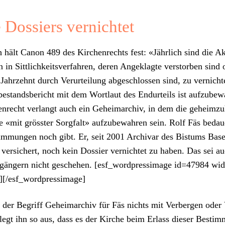
 Dossiers vernichtet
ch hält Canon 489 des Kirchen­rechts fest: «Jährlich sind die A
n in Sit­tlichkeitsver­fahren, deren Angeklagte ver­stor­ben sind 
 Jahrzehnt durch Verurteilung abgeschlossen sind, zu ver­nicht­
be­stands­bericht mit dem Wort­laut des Endurteils ist aufzube­
n­recht ver­langt auch ein Geheimarchiv, in dem die geheimzu
 «mit grösster Sorgfalt» aufzube­wahren sein. Rolf Fäs bedaue
tim­mungen noch gibt. Er, seit 2001 Archivar des Bis­tums Base
ver­sichert, noch kein Dossier ver­nichtet zu haben. Das sei a
gängern nicht geschehen. [esf_wordpressimage id=47984 wid
t][/esf_wordpressimage]
der Begriff Geheimarchiv für Fäs nichts mit Ver­ber­gen oder 
 legt ihn so aus, dass es der Kirche beim Erlass dieser Bes­tim