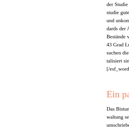
der Studie 
studie gute
und unkom­
dards der 
Bestände v
43 Grad Lu
suchen dies
tal­isiert
[/esf_wor
Ein p
Das Bis­tum
wal­tung s
umschriebe