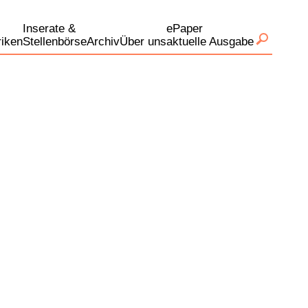
Inserate &
ePaper
iken
Stellenbörse
Archiv
Über uns
aktuelle Ausgabe