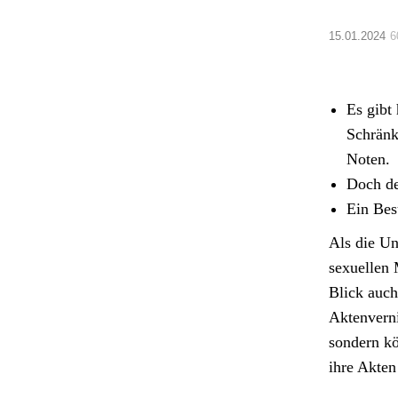
15.01.2024
6
Es gibt 
Schränk
Noten.
Doch de
Ein Bes
Als die Uni
sex­uellen 
Blick auch
Akten­ver­n
son­dern kö
ihre Akten 