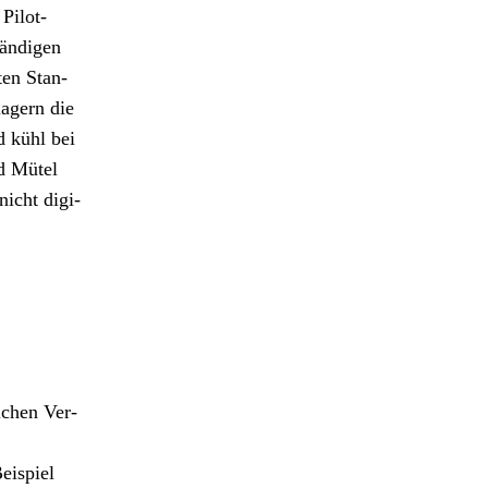
Pilot­
tändi­gen
ten Stan­
agern die
d kühl bei
nd Mütel
icht dig­i­
lichen Ver­
eispiel