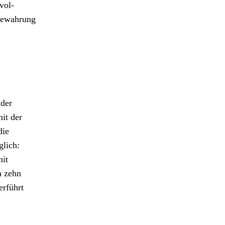
vol­
be­wahrung
 der
it der
die
glich:
mit
h zehn
r­führt