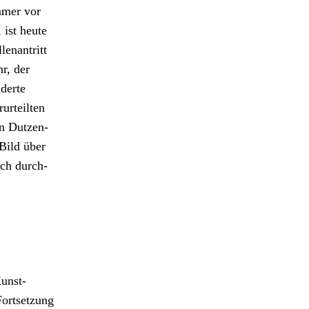
immer vor
 ist heute
­lenantritt
r, der
­derte
rteil­ten
en Dutzen­
 Bild über
och durch­
un­st­
ort­set­zung