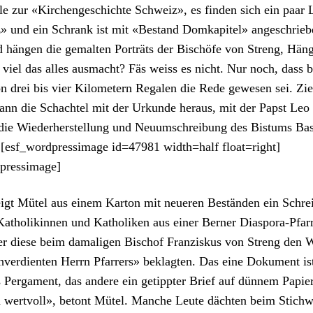
le zur «Kirchengeschichte Schweiz», es find­en sich ein paar 
 und ein Schrank ist mit «Bestand Domkapi­tel» angeschrieb
 hän­gen die gemal­ten Porträts der Bis­chöfe von Streng, Häng
viel das alles aus­macht? Fäs weiss es nicht. Nur noch, dass 
drei bis vier Kilo­me­tern Regalen die Rede gewe­sen sei. Ziel­
dann die Schachtel mit der Urkunde her­aus, mit der Papst Leo
ie Wieder­her­stel­lung und Neu­um­schrei­bung des Bis­tums Ba
. [esf_wordpressimage id=47981 width=half float=right]
dpressimage]
eigt Mütel aus einem Kar­ton mit neueren Bestän­den ein Schre
atho­likin­nen und Katho­liken aus ein­er Bern­er Dias­po­ra-Pfar­
er diese beim dama­li­gen Bischof Franziskus von Streng den 
ver­di­en­ten Her­rn Pfar­rers» beklagten. Das eine Doku­ment is
 Perga­ment, das andere ein getippter Brief auf dün­nem Papi­er
ch wertvoll», betont Mütel. Manche Leute dächt­en beim Stich­