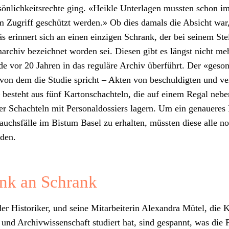
ön­lichkeit­srechte ging. «Heik­le Unter­la­gen mussten schon 
 Zugriff geschützt wer­den.» Ob dies damals die Absicht war,
 Fäs erin­nert sich an einen einzi­gen Schrank, der bei seinem Stel
rchiv beze­ich­net wor­den sei. Diesen gibt es längst nicht meh
e vor 20 Jahren in das reg­uläre Archiv über­führt. Der «geson
von dem die Studie spricht – Akten von beschuldigten und veru
– beste­ht aus fünf Kar­ton­schachteln, die auf einem Regal neb
­er Schachteln mit Per­son­al­dossiers lagern. Um ein genaueres
auchs­fälle im Bis­tum Basel zu erhal­ten, müssten diese alle n
­den.
nk an Schrank
er His­torik­er, und seine Mitar­bei­t­erin Alexan­dra Mütel, die K
und Archivwis­senschaft studiert hat, sind ges­pan­nt, was die F