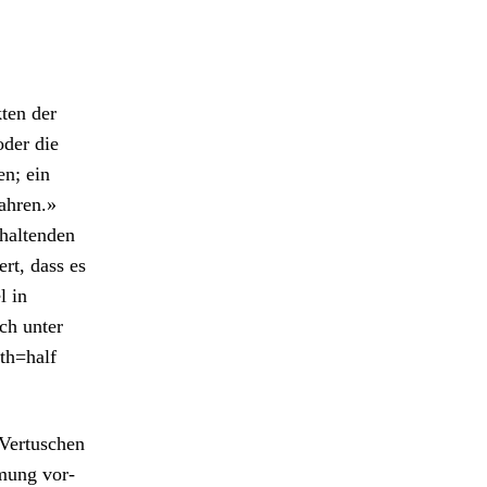
kten der
oder die
en; ein
wahren.»
hal­tenden
rt, dass es
l in
uch unter
th=half
Ver­tuschen
­mung vor­