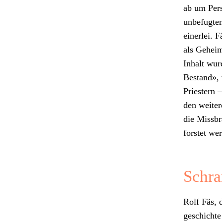
ab um Per­s
unbefugtem
ein­er­lei.
als Geheima
Inhalt wurd
Bestand», 
Priestern 
den weit­er
die Miss­br
forstet wer
Schra
Rolf Fäs, d
geschichte 