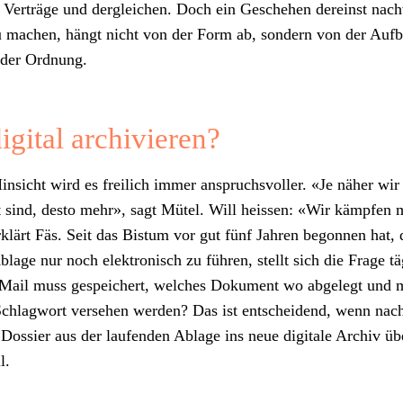
e Verträge und der­gle­ichen. Doch ein Geschehen dere­inst nach
u machen, hängt nicht von der Form ab, son­dern von der Auf­
 der Ord­nung.
igital archivieren?
Hin­sicht wird es freilich immer anspruchsvoller. «Je näher wir
 sind, desto mehr», sagt Mütel. Will heis­sen: «Wir kämpfen m
k­lärt Fäs. Seit das Bis­tum vor gut fünf Jahren begonnen hat, 
lage nur noch elek­tro­n­isch zu führen, stellt sich die Frage tä
ail muss gespe­ichert, welch­es Doku­ment wo abgelegt und 
hlag­wort verse­hen wer­den? Das ist entschei­dend, wenn nac
Dossier aus der laufend­en Ablage ins neue dig­i­tale Archiv übe
l.