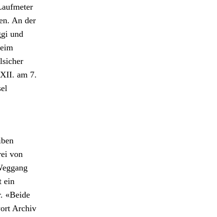
Laufme­ter
en. An der
­gi und
beim
sich­er
 XII. am 7.
sel
iben
rei von
Weg­gang
t ein
. «Bei­de
wort Archiv