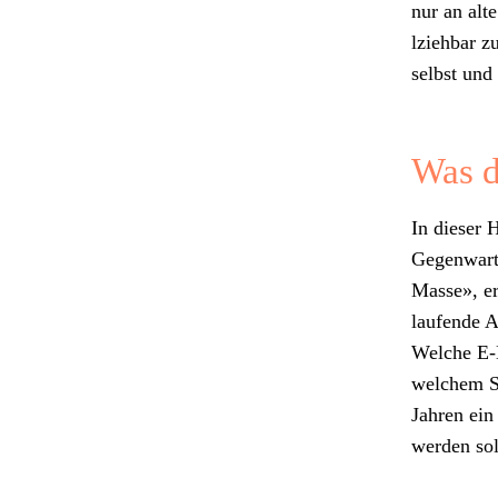
nur an alt
lziehbar z
selb­st und
Was d
In dieser 
Gegen­wart
Masse», er
laufende Ab
Welche E‑M
welchem Sc
Jahren ein 
wer­den sol