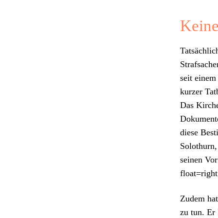
Keine
Tat­säch­li
Straf­sache
seit einem
kurz­er Tat
Das Kirche
Doku­mente
diese Bes­
Solothurn, 
seinen Vor
float=righ
Zudem hat 
zu tun. Er