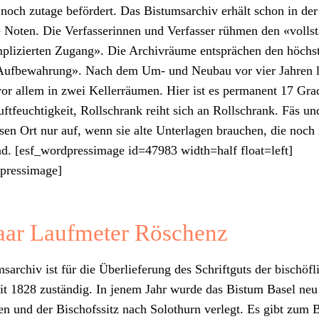
noch zutage befördert. Das Bis­tum­sarchiv erhält schon in der 
 Noten. Die Ver­fasserin­nen und Ver­fass­er rüh­men den «voll­s
plizierten Zugang». Die Archivräume entsprächen den höch­s
Auf­be­wahrung». Nach dem Um- und Neubau vor vier Jahren l
or allem in zwei Keller­räu­men. Hier ist es per­ma­nent 17 Gra
ft­feuchtigkeit, Rollschrank rei­ht sich an Rollschrank. Fäs u
en Ort nur auf, wenn sie alte Unter­la­gen brauchen, die noch n
 sind. [esf_wordpressimage id=47983 width=half float=left]
dpressimage]
aar Laufmeter Röschenz
­sarchiv ist für die Über­liefer­ung des Schriftguts der bis­chöf
eit 1828 zuständig. In jen­em Jahr wurde das Bis­tum Basel neu
n und der Bischof­s­sitz nach Solothurn ver­legt. Es gibt zum B