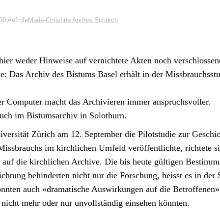
00 Aufrufe
Marie-Christine Andres Schürch
hier wed­er Hin­weise auf ver­nichtete Akten noch ver­schlossen
e: Das Archiv des Bis­tums Basel erhält in der Miss­brauchsstu
r Com­put­er macht das Archivieren immer anspruchsvoller.
uch im Bis­tum­sarchiv in Solothurn.
­ver­sität Zürich am 12. Sep­tem­ber die Pilot­studie zur Geschi
Miss­brauchs im kirch­lichen Umfeld veröf­fentlichte, richtete s
 auf die kirch­lichen Archive. Die bis heute gülti­gen Bes­tim­
ich­tung behin­derten nicht nur die Forschung, heisst es in der 
n­nten auch «drama­tis­che Auswirkun­gen auf die Betrof­fe­nen
nicht mehr oder nur unvoll­ständig ein­se­hen kön­nten.