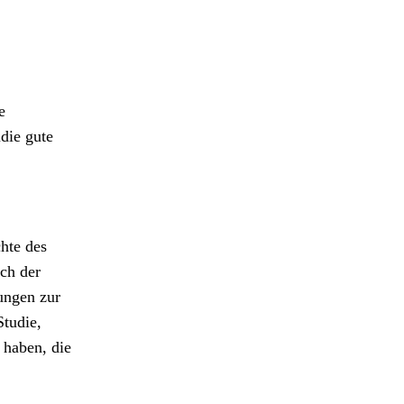
e
die gute
chte des
ich der
mungen zur
Studie,
» haben, die