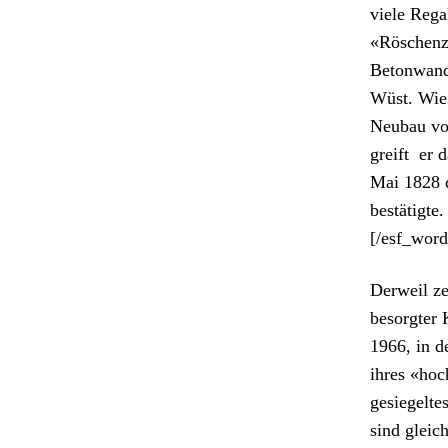
viele Rega
«Röschenz»
Beton­wand
Wüst. Wie 
Neubau von 
greift er 
Mai 1828 d
bestätigte
[/esf_wor
Der­weil z
besorgter K
1966, in d
ihres «hoch
gesiegeltes
sind gle­i