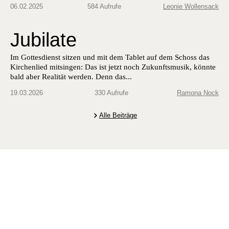
06.02.2025
584 Aufrufe
Leonie Wollensack
Jubilate
Im Gottes­di­enst sitzen und mit dem Tablet auf dem Schoss das
Kirchen­lied mitsin­gen: Das ist jet­zt noch Zukun­ftsmusik, kön­nte
bald aber Real­ität wer­den. Denn das...
19.03.2026
330 Aufrufe
Ramona Nock
Alle Beiträge