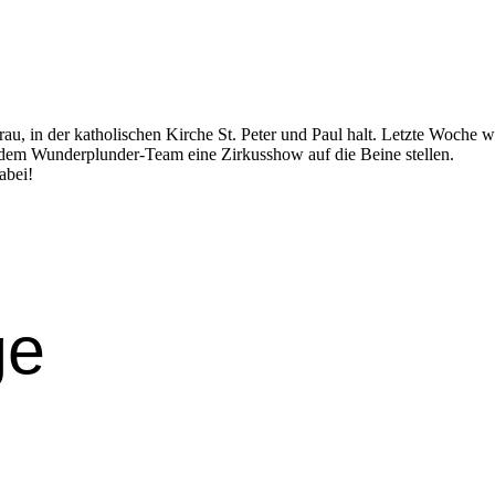
au, in der katholis­chen Kirche St. Peter und Paul halt. Let­zte Woche 
dem Wun­der­plun­der-Team eine Zirkusshow auf die Beine stellen.
abei!
ge