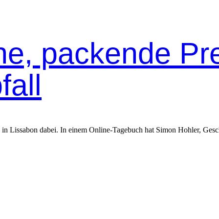
he, packende Pr
all
in Liss­abon dabei. In einem Online-Tage­buch hat Simon Hohler, Geschäf