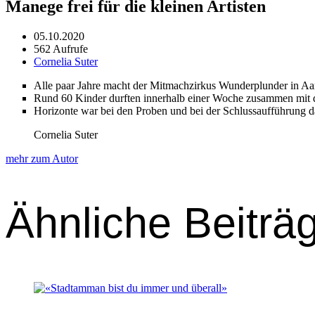
Manege frei für die kleinen Artisten
05.10.2020
562 Aufrufe
Cornelia Suter
Alle paar Jahre macht der Mit­machzirkus Wun­der­plun­der in Aar
Rund 60 Kinder durften inner­halb ein­er Woche zusam­men mit 
Hor­i­zonte war bei den Proben und bei der Schlus­sauf­führung d
Cornelia Suter
mehr zum Autor
Ähnliche Beiträ