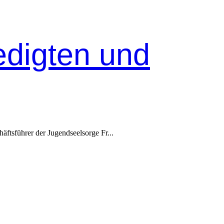
edigten und
ts­führer der Jugend­seel­sorge Fr...