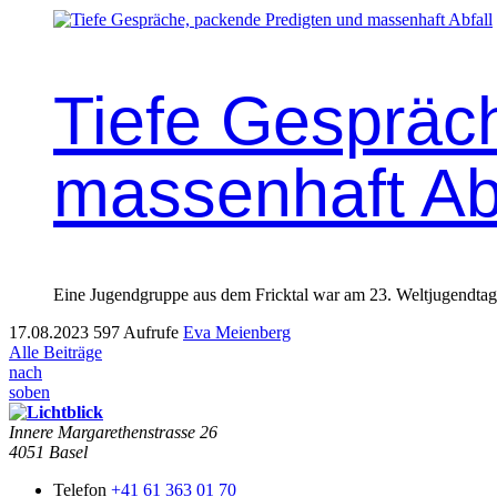
Tiefe Gespräc
massenhaft Abf
Eine Jugend­gruppe aus dem Frick­tal war am 23. Weltju­gend­tag 
17.08.2023
597 Aufrufe
Eva Meienberg
Alle Beiträge
nach
soben
Innere Mar­garethen­strasse 26
4051 Basel
Telefon
+41 61 363 01 70