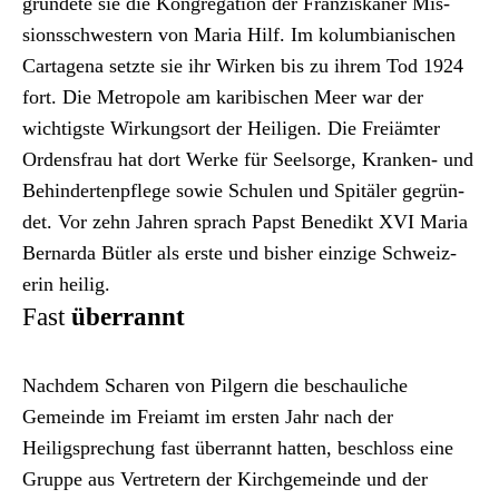
grün­dete sie die Kon­gre­ga­tion der Franziskan­er Mis­
sion­ss­chwest­ern von Maria Hilf. Im kolumbian­is­chen
Carta­ge­na set­zte sie ihr Wirken bis zu ihrem Tod 1924
fort. Die Metro­pole am karibis­chen Meer war der
wichtig­ste Wirkung­sort der Heili­gen. Die Freiämter
Ordens­frau hat dort Werke für Seel­sorge, Kranken- und
Behin­dertenpflege sowie Schulen und Spitäler gegrün­
det. Vor zehn Jahren sprach Papst Benedikt XVI Maria
Bernar­da Bütler als erste und bish­er einzige Schweiz­
erin heilig.
Fast
überrannt
Nach­dem Scharen von Pil­gern die beschauliche
Gemeinde im Freiamt im ersten Jahr nach der
Heiligsprechung fast über­ran­nt hat­ten, beschloss eine
Gruppe aus Vertretern der Kirchge­meinde und der