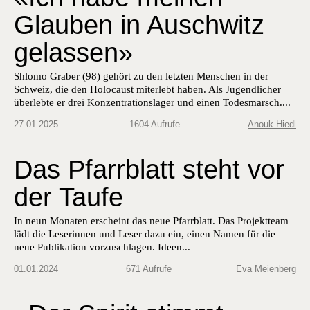
Glauben in Auschwitz
gelassen»
Shlomo Graber (98) gehört zu den letzten Menschen in der
Schweiz, die den Holocaust miterlebt haben. Als Jugendlicher
überlebte er drei Konzentrationslager und einen Todesmarsch....
27.01.2025
1604 Aufrufe
Anouk Hiedl
Das Pfarrblatt steht vor
der Taufe
In neun Monat­en erscheint das neue Pfar­rblatt. Das Pro­jek­t­team
lädt die Leserin­nen und Leser dazu ein, einen Namen für die
neue Pub­lika­tion vorzuschla­gen. Ideen...
01.01.2024
671 Aufrufe
Eva Meienberg