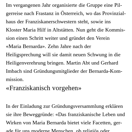
Im ver­gan­genen Jahr organ­isierte die Gruppe eine Pil­
ger­reise nach Fras­tanz in Öster­re­ich, wo das Prov­inzial­
haus der Franziskan­er­schwest­ern ste­ht, sowie ins
Kloster Maria Hilf in Alt­stät­ten. Nun geht die Kom­mis­
sion einen Schritt weit­er und grün­det den Vere­in
«Maria Bernar­da». Zehn Jahre nach der
Heiligsprechung will sie damit neuen Schwung in die
Heili­gen­verehrung brin­gen. Mar­tin Abt und Ger­hard
Imbach sind Grün­dungsmit­glieder der Bernar­da-Kom­
mis­sion.
«Franziskanisch vorgehen»
In der Ein­ladung zur Grün­dungsver­samm­lung erk­lären
sie ihre Beweg­gründe: «Das franziskanis­che Leben und
Wirken von Maria Bernar­da bietet viele Facetten, ger­
ade für uns mod­erne Men­schen, ob religiös oder