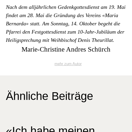
Nach dem alljährlichen Gedenkgottes­di­enst am 19. Mai
find­et am 28. Mai die Grün­dung des Vere­ins «Maria
Bernar­da» statt. Am Son­ntag, 14. Okto­ber bege­ht die
Pfar­rei den Fest­gottes­di­enst zum 10-Jahr-Jubiläum der
Heiligsprechung mit Wei­h­bischof Denis Theuril­lat.
Marie-Christine Andres Schürch
mehr zum Autor
Ähnliche Beiträge
«Ich habe meinen