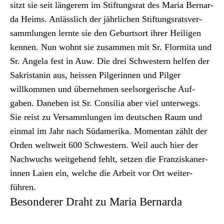
sitzt sie seit län­gerem im Stiftungsrat des Maria Bernar­
da Heims. Anlässlich der jährlichen Stiftungsratsver­
samm­lun­gen lernte sie den Geburt­sort ihrer Heili­gen
ken­nen. Nun wohnt sie zusam­men mit Sr. Flor­mi­ta und
Sr. Angela fest in Auw. Die drei Schwest­ern helfen der
Sakris­tanin aus, heis­sen Pil­gerin­nen und Pil­ger
willkom­men und übernehmen seel­sorg­erische Auf­
gaben. Daneben ist Sr. Con­sil­ia aber viel unter­wegs.
Sie reist zu Ver­samm­lun­gen im deutschen Raum und
ein­mal im Jahr nach Südameri­ka. Momen­tan zählt der
Orden weltweit 600 Schwest­ern. Weil auch hier der
Nach­wuchs weit­ge­hend fehlt, set­zen die Franziskaner­
in­nen Laien ein, welche die Arbeit vor Ort weit­er­
führen.
Besonderer Draht zu Maria Bernarda