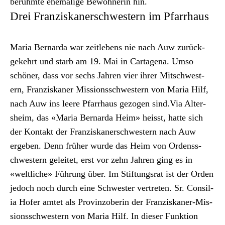
berühmte ehe­ma­lige Bewohner­in hin.
Drei Franziskanerschwestern im Pfarrhaus
Maria Bernar­da war zeitlebens nie nach Auw zurück­
gekehrt und starb am 19. Mai in Carta­ge­na. Umso
schön­er, dass vor sechs Jahren vier ihrer Mitschwest­
ern, Franziskan­er Mis­sion­ss­chwest­ern von Maria Hilf,
nach Auw ins leere Pfar­rhaus gezo­gen sind.Via Alter­
sheim, das «Maria Bernar­da Heim» heisst, hat­te sich
der Kon­takt der Franziskan­er­schwest­ern nach Auw
ergeben. Denn früher wurde das Heim von Ordenss­
chwest­ern geleit­et, erst vor zehn Jahren ging es in
«weltliche» Führung über. Im Stiftungsrat ist der Orden
jedoch noch durch eine Schwest­er vertreten. Sr. Con­sil­
ia Hofer amtet als Prov­in­zoberin der Franziskan­er-Mis­
sion­ss­chwest­ern von Maria Hilf. In dieser Funk­tion