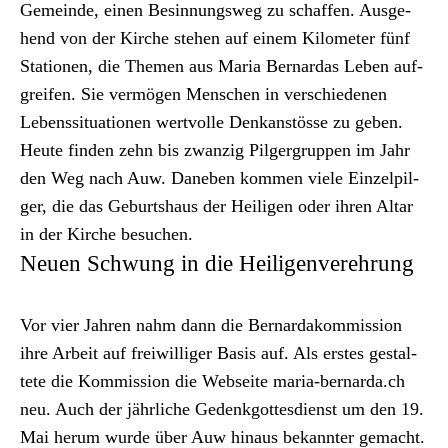
Gemeinde, einen Besin­nungsweg zu schaf­fen. Aus­ge­
hend von der Kirche ste­hen auf einem Kilo­me­ter fünf
Sta­tio­nen, die The­men aus Maria Bernar­das Leben auf­
greifen. Sie ver­mö­gen Men­schen in ver­schiede­nen
Lebenssi­t­u­a­tio­nen wertvolle Denkanstösse zu geben.
Heute find­en zehn bis zwanzig Pil­ger­grup­pen im Jahr
den Weg nach Auw. Daneben kom­men viele Einzelpil­
ger, die das Geburtshaus der Heili­gen oder ihren Altar
in der Kirche besuchen.
Neuen Schwung in die Heiligenverehrung
Vor vier Jahren nahm dann die Bernar­dakom­mis­sion
ihre Arbeit auf frei­williger Basis auf. Als erstes gestal­
tete die Kom­mis­sion die Web­seite
maria-bernarda.ch
neu. Auch der jährliche Gedenkgottes­di­enst um den 19.
Mai herum wurde über Auw hin­aus bekan­nter gemacht.