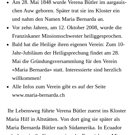
Archiv
Am 28. Mai 1848 wurde Ver­e­na Bütler im aar­gauis­
chen Auw geboren. Später trat sie ins Kloster ein
Über uns
und nahm den Namen Maria Bernar­da an.
Vor zehn Jahren, am 12. Okto­ber 2008, wurde die
Franziskan­er Mis­sion­ss­chwest­er heiligge­sprochen.
ePaper
Bald hat die Heilige ihren eige­nen Vere­in: Zum 10-
aktuelle Ausgabe
Jahr-Jubiläum der Heiligsprechung find­et am 28.
Mai die Grün­dungsver­samm­lung für den Vere­in
«Maria Bernar­da» statt. Inter­essierte sind her­zlich
Suchen
willkom­men!
Alle Infos zum Vere­in gibt es auf der Seite
www.maria-bernarda.ch
Ihr Lebensweg führte Ver­e­na Bütler zuerst ins Kloster
Maria Hilf in Alt­stät­ten. Von dort ging sie später als
Maria Bernar­da Bütler nach Südameri­ka. In Ecuador