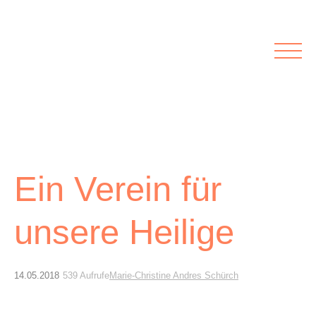
Rubriken
Meine Kirche
Kolumnen
Lichtblick
Zu Besuch bei
Schwerpunkte
Vermischtes
Agenda I&L
Ein Verein für
Inserate &
Stellenbörse
unsere Heilige
Beilagen und Inserate
Stellenbörse
14.05.2018
539 Aufrufe
Marie-Christine Andres Schürch