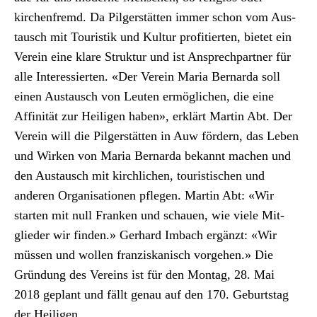
kirchen­fremd. Da Pil­ger­stät­ten immer schon vom Aus­
tausch mit Touris­tik und Kul­tur prof­i­tierten, bietet ein
Vere­in eine klare Struk­tur und ist Ansprech­part­ner für
alle Inter­essierten. «Der Vere­in Maria Bernar­da soll
einen Aus­tausch von Leuten ermöglichen, die eine
Affinität zur Heili­gen haben», erk­lärt Mar­tin Abt. Der
Vere­in will die Pil­ger­stät­ten in Auw fördern, das Leben
und Wirken von Maria Bernar­da bekan­nt machen und
den Aus­tausch mit kirch­lichen, touris­tis­chen und
anderen Organ­i­sa­tio­nen pfle­gen. Mar­tin Abt: «Wir
starten mit null Franken und schauen, wie viele Mit­
glieder wir find­en.» Ger­hard Imbach ergänzt: «Wir
müssen und wollen franziskanisch vorge­hen.» Die
Grün­dung des Vere­ins ist für den Mon­tag, 28. Mai
2018 geplant und fällt genau auf den 170. Geburt­stag
der Heili­gen.