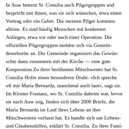
In Auw betreut Sr. Con­sil­ia auch Pil­ger­grup­pen und
bespricht mit ihnen, was sie sich wün­schen, etwa einen
Vor­trag oder ein Gebet. Die meis­ten Pil­ger kom­men
alleine. Es sind häu­fig Men­schen mit konkreten
Anliegen, etwa vor oder nach ein­er Oper­a­tion. Die
offiziellen Pil­ger­grup­pen melden sich via Gemein­
deweb­seite an. Die Gemeinde organ­isiert das Gewün­
schte dann zusam­men mit der Kirche — eine gute
Koop­er­a­tion.Zu ihrer berühmten Mitschwest­er hat Sr.
Con­sil­ia Hofer einen beson­deren Draht: «Ich spreche
oft mit Maria Bernar­da, manch­mal auch laut», sagt sie.
Im Kloster Fras­tanz, wo Sr. Con­sil­ia daheim war, bevor
sie nach Auw zog, find­en sich über 2000 Briefe, die
Maria Bernar­da im Lauf ihres Lebens an ihre
Mitschwest­ern ver­fasst hat. Es han­dle sich um Lebens-
und Glauben­shil­fen, erk­lärt Sr. Con­sil­ia. Zu ihrer Fam­i­