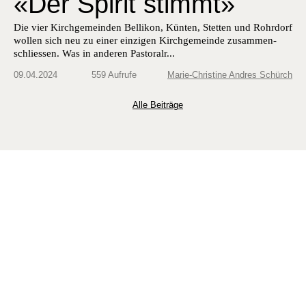
«Der Spirit stimmt»
Die vier Kirchge­mein­den Bel­likon, Kün­ten, Stet­ten und Rohrdorf
wollen sich neu zu ein­er einzi­gen Kirchge­meinde zusam­men­
schliessen. Was in anderen Pas­toral­r...
09.04.2024
559 Aufrufe
Marie-Christine Andres Schürch
Alle Beiträge