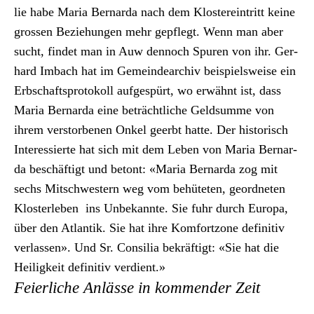
lie habe Maria Bernar­da nach dem Klostere­in­tritt keine
grossen Beziehun­gen mehr gepflegt. Wenn man aber
sucht, find­et man in Auw den­noch Spuren von ihr. Ger­
hard Imbach hat im Gemein­dearchiv beispiel­sweise ein
Erb­schaft­spro­tokoll aufge­spürt, wo erwäh­nt ist, dass
Maria Bernar­da eine beträchtliche Geld­summe von
ihrem ver­stor­be­nen Onkel geerbt hat­te. Der his­torisch
Inter­essierte hat sich mit dem Leben von Maria Bernar­
da beschäftigt und betont: «Maria Bernar­da zog mit
sechs Mitschwest­ern weg vom behüteten, geord­neten
Kloster­leben ins Unbekan­nte. Sie fuhr durch Europa,
über den Atlantik. Sie hat ihre Kom­fort­zone defin­i­tiv
ver­lassen». Und Sr. Con­sil­ia bekräftigt: «Sie hat die
Heiligkeit defin­i­tiv ver­di­ent.»
Feierliche Anlässe in kommender Zeit