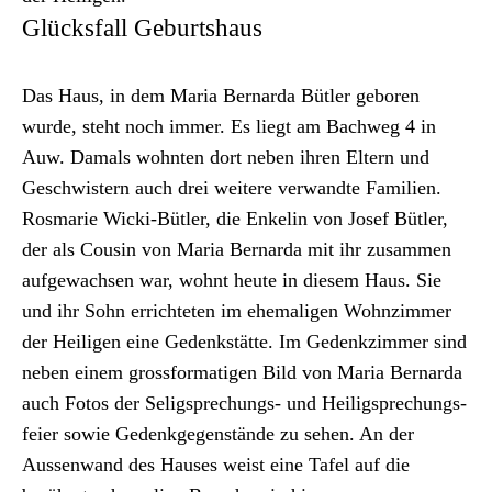
Glücksfall Geburtshaus
Das Haus, in dem Maria Bernar­da Bütler geboren
wurde, ste­ht noch immer. Es liegt am Bach­weg 4 in
Auw. Damals wohn­ten dort neben ihren Eltern und
Geschwis­tern auch drei weit­ere ver­wandte Fam­i­lien.
Ros­marie Wic­ki-Bütler, die Enke­lin von Josef Bütler,
der als Cousin von Maria Bernar­da mit ihr zusam­men
aufgewach­sen war, wohnt heute in diesem Haus. Sie
und ihr Sohn errichteten im ehe­ma­li­gen Wohnz­im­mer
der Heili­gen eine Gedenkstätte. Im Gedenkz­im­mer sind
neben einem gross­for­mati­gen Bild von Maria Bernar­da
auch Fotos der Seligsprechungs- und Heiligsprechungs­
feier sowie Gedenkge­gen­stände zu sehen. An der
Aussen­wand des Haus­es weist eine Tafel auf die