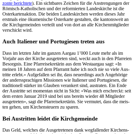
zonte berichtete
). Ein sicht­bares Zeichen für die Anstren­gun­gen der
Römisch-Katholis­chen und der reformierten Lan­deskirche ist die
Osterkarte­nak­tion. Die bei­den Lan­deskirchen wer­den dieses Jahr
erst­mals eine öku­menis­che Osterkarte gestal­ten, die kan­ton­sweit an
die Kirchge­mein­den verteilt und von dort an alle Kirchen­mit­glieder
ver­schickt wird.
Auch Italiener und Portugiesen treten aus
Dass im let­zten Jahr im ganzen Aar­gau 1’000 Leute mehr als im
Vor­jahr aus der Kirche aus­ge­treten sind, weckt auch in den Pfar­reien
Besorg­nis. Eine Pfar­reisekretärin aus dem Wes­t­aar­gau sagt: «In
meinen 18 Jahren auf dem Pfar­ramt habe ich noch nie so viele Aus­
tritte erlebt.» Aufge­fall­en sei ihr, dass neuerd­ings auch Ange­hörige
der ander­ssprachi­gen Mis­sio­nen wie Ital­iener und Por­tugiesen, die
tra­di­tionell stärk­er im Glauben ver­ankert sind, aus­trat­en. Ein Ende
der Aus­tritte sei momen­tan nicht in Sicht: «Was mich erschreckt: seit
dem ersten Jan­u­ar 2019 sind bei uns bere­its wieder 48 Mit­glieder
aus­ge­treten», sagt die Pfar­reisekretärin. Sie ver­mutet, dass die meis­
ten gehen, um Kirchen­s­teuern zu sparen.
Bei Austritten leidet die Kirchgemeinde
Das Geld, welch­es die Aus­ge­trete­nen dank weg­fal­l­en­der Kirchen­s­