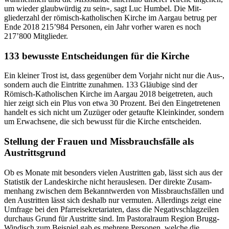
um wieder glaub­würdig zu sein», sagt Luc Hum­bel. Die Mit­
gliederzahl der römisch-katholis­chen Kirche im Aar­gau betrug per
Ende 2018 215’984 Per­so­n­en, ein Jahr vorher waren es noch
217’800 Mit­glieder.
133 bewusste Entscheidungen für die Kirche
Ein klein­er Trost ist, dass gegenüber dem Vor­jahr nicht nur die Aus‑,
son­dern auch die Ein­tritte zunah­men. 133 Gläu­bige sind der
Römisch-Katholis­chen Kirche im Aar­gau 2018 beige­treten, auch
hier zeigt sich ein Plus von etwa 30 Prozent. Bei den Einge­trete­nen
han­delt es sich nicht um Zuzüger oder getaufte Kleinkinder, son­dern
um Erwach­sene, die sich bewusst für die Kirche entschei­den.
Stellung der Frauen und Missbrauchsfälle als
Austrittsgrund
Ob es Monate mit beson­ders vie­len Aus­trit­ten gab, lässt sich aus der
Sta­tis­tik der Lan­deskirche nicht her­ausle­sen. Der direk­te Zusam­
men­hang zwis­chen dem Bekan­ntwer­den von Miss­brauchs­fällen und
den Aus­trit­ten lässt sich deshalb nur ver­muten. Allerd­ings zeigt eine
Umfrage bei den Pfar­reisekre­tari­at­en, dass die Neg­a­tivschlagzeilen
dur­chaus Grund für Aus­tritte sind. Im Pas­toral­raum Region Brugg-
Windisch zum Beispiel gab es mehrere Per­so­n­en, welche die