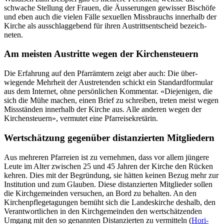
schwache Stel­lung der Frauen, die Äusserun­gen gewiss­er Bis­chöfe
und eben auch die vie­len Fälle sex­uellen Miss­brauchs inner­halb der
Kirche als auss­chlaggebend für ihren Aus­trittsentscheid beze­ich­
neten.
Am meisten Austritte wegen der Kirchensteuern
Die Erfahrung auf den Pfar­rämtern zeigt aber auch: Die über­
wiegende Mehrheit der Aus­tre­tenden schickt ein Stan­dard­for­mu­lar
aus dem Inter­net, ohne per­sön­lichen Kom­men­tar. «Diejeni­gen, die
sich die Mühe machen, einen Brief zu schreiben, treten meist wegen
Missstän­den inner­halb der Kirche aus. Alle anderen wegen der
Kirchen­s­teuern», ver­mutet eine Pfar­reisekretärin.
Wertschätzung gegenüber distanzierten Mitgliedern
Aus mehreren Pfar­reien ist zu vernehmen, dass vor allem jün­gere
Leute im Alter zwis­chen 25 und 45 Jahren der Kirche den Rück­en
kehren. Dies mit der Begrün­dung, sie hät­ten keinen Bezug mehr zur
Insti­tu­tion und zum Glauben. Diese dis­tanzierten Mit­glieder sollen
die Kirchge­mein­den ver­suchen, an Bord zu behal­ten. An den
Kirchenpflege­ta­gun­gen bemüht sich die Lan­deskirche deshalb, den
Ver­ant­wortlichen in den Kirchge­mein­den den wertschätzen­den
Umgang mit den so genan­nten Dis­tanzierten zu ver­mit­teln (
Hor­i­