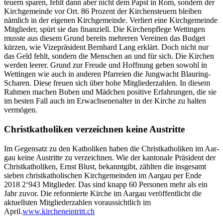
teuern sparen, fehlt dann aber nicht dem Papst in Rom, son­dern der
Kirchge­meinde vor Ort. 86 Prozent der Kirchen­s­teuern bleiben
näm­lich in der eige­nen Kirchge­meinde. Ver­liert eine Kirchge­meinde
Mit­glieder, spürt sie das finanziell. Die Kirchenpflege Wet­tin­gen
musste aus diesem Grund bere­its mehreren Vere­inen das Bud­get
kürzen, wie Vizepräsi­dent Bern­hard Lang erk­lärt. Doch nicht nur
das Geld fehlt, son­dern die Men­schen an und für sich. Die Kirchen
wer­den leer­er. Grund zur Freude und Hoff­nung geben sowohl in
Wet­tin­gen wie auch in anderen Pfar­reien die Jung­wacht Blau­r­ing-
Scharen. Diese freuen sich über hohe Mit­gliederzahlen. In diesem
Rah­men machen Buben und Mäd­chen pos­i­tive Erfahrun­gen, die sie
im besten Fall auch im Erwach­se­nenal­ter in der Kirche zu hal­ten
ver­mö­gen.
Christkatholiken verzeichnen keine Austritte
Im Gegen­satz zu den Katho­liken haben die Christkatho­liken im Aar­
gau keine Aus­tritte zu verze­ich­nen. Wie der kan­tonale Präsi­dent der
Christkatho­liken, Ernst Blust, bekan­nt­gibt, zählten die ins­ge­samt
sieben christkatholis­chen Kirchge­mein­den im Aar­gau per Ende
2018 2‘943 Mit­glieder. Das sind knapp 60 Per­so­n­en mehr als ein
Jahr zuvor. Die reformierte Kirche im Aar­gau veröf­fentlicht die
aktuell­sten Mit­gliederzahlen voraus­sichtlich im
April.
www.kircheneintritt.ch