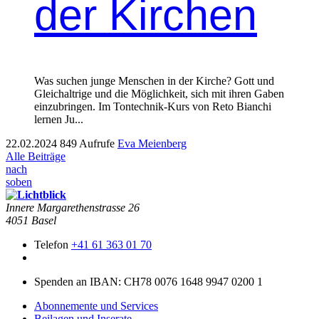
der Kirchen
Was suchen junge Men­schen in der Kirche? Gott und
Gle­ichal­trige und die Möglichkeit, sich mit ihren Gaben
einzubrin­gen. Im Ton­tech­nik-Kurs von Reto Bianchi
ler­nen Ju...
22.02.2024
849 Aufrufe
Eva Meienberg
Alle Beiträge
nach
soben
Innere Mar­garethen­strasse 26
4051 Basel
Telefon
+41 61 363 01 70
Spenden an IBAN: CH78 0076 1648 9947 0200 1
Abonnemente und Services
Beilagen und Inserate