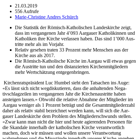
21.03.2019
556 Aufrufe
Marie-Christine Andres Schürch
Die Sta­tis­tik der Römisch-Katholis­chen Lan­deskirche zeigt,
dass im ver­gan­genen Jahr 4’093 Aar­gauer Katho­likin­nen und
Katho­liken ihre Kirche ver­lassen haben. Das sind 1’000 Aus­
tritte mehr als im Vor­jahr.
Rel­a­tiv gese­hen trat­en 33 Prozent mehr Men­schen aus der
Kirche aus als 2017.
Die Römisch-Katholis­che Kirche im Aar­gau will etwas gegen
die Aus­tritte tun und den dis­tanzierten Kirchen­mit­gliedern
mehr Wertschätzung ent­ge­gen­brin­gen.
Kirchen­rat­spräsi­dent Luc Hum­bel sieht den Tat­sachen ins Auge:
«Es lässt sich nicht wegdisku­tieren, dass die anhal­tenden Neg­a­
tivschlagzeilen im ver­gan­genen Jahr die Kirchenaus­tritte haben
ansteigen lassen.» Obwohl die rel­a­tive Abnahme der Mit­glieder im
Aar­gau weniger als 1 Prozent beträgt und die Gesamt­mit­gliederzahl
daher als rel­a­tiv sta­bil beze­ich­net wer­den kann, will sich die Aar­
gauer Lan­deskirche dem Prob­lem des Mit­glieder­schwunds stellen.
«Zwar kann man nicht die hier und heute agieren­den Per­so­n­en für
die Skan­dale inner­halb der katholis­chen Kirche ver­ant­wortlich
machen, doch wir müssen und wollen unsere Ver­ant­wor­tung
wahrnehmen und die Missstände inner­halb unser­er Kirche ange­hen,