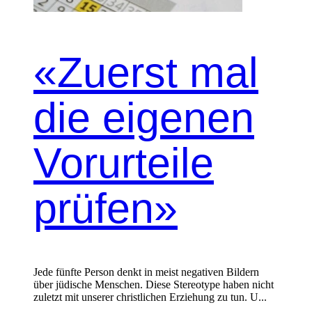
«Zuerst mal
die eigenen
Vorurteile
prüfen»
Jede fün­fte Per­son denkt in meist neg­a­tiv­en Bildern
über jüdis­che Men­schen. Diese Stereo­type haben nicht
zulet­zt mit unser­er christlichen Erziehung zu tun. U...