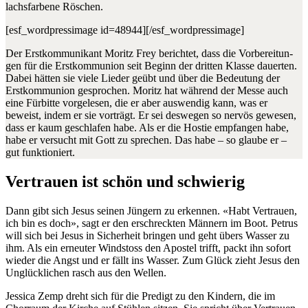
lachs­far­bene Röschen.
[esf_wordpressimage id=48944][/esf_wordpressimage]
Der Erstkom­mu­nikant Moritz Frey berichtet, dass die Vor­bere­itun­
gen für die Erstkom­mu­nion seit Beginn der drit­ten Klasse dauerten.
Dabei hät­ten sie viele Lieder geübt und über die Bedeu­tung der
Erstkom­mu­nion gesprochen. Moritz hat während der Messe auch
eine Für­bitte vorge­le­sen, die er aber auswendig kann, was er
beweist, indem er sie vorträgt. Er sei deswe­gen so nervös gewe­sen,
dass er kaum geschlafen habe. Als er die Hostie emp­fan­gen habe,
habe er ver­sucht mit Gott zu sprechen. Das habe – so glaube er –
gut funk­tion­iert.
Vertrauen ist schön und schwierig
Dann gibt sich Jesus seinen Jüngern zu erken­nen. «Habt Ver­trauen,
ich bin es doch», sagt er den erschreck­ten Män­nern im Boot. Petrus
will sich bei Jesus in Sicher­heit brin­gen und geht übers Wass­er zu
ihm. Als ein erneuter Wind­stoss den Apos­tel trifft, packt ihn sofort
wieder die Angst und er fällt ins Wass­er. Zum Glück zieht Jesus den
Unglück­lichen rasch aus den Wellen.
Jes­si­ca Zemp dreht sich für die Predigt zu den Kindern, die im