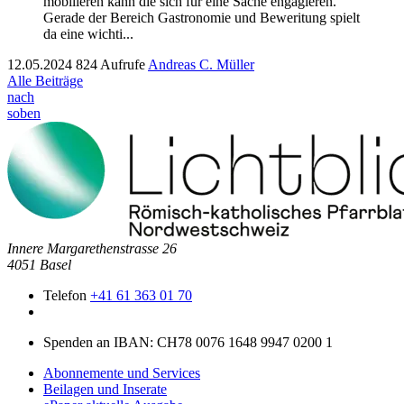
mobilieren kann die sich für eine Sache engagieren.
Ger­ade der Bere­ich Gas­tronomie und Bewer­itung spielt
da eine wichti...
12.05.2024
824 Aufrufe
Andreas C. Müller
Alle Beiträge
nach
soben
Innere Mar­garethen­strasse 26
4051 Basel
Telefon
+41 61 363 01 70
Spenden an IBAN: CH78 0076 1648 9947 0200 1
Abonnemente und Services
Beilagen und Inserate