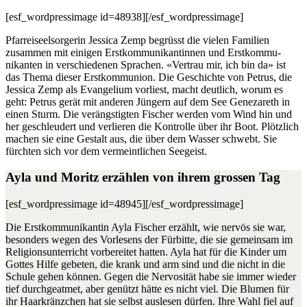
[esf_wordpressimage id=48938][/esf_wordpressimage]
Pfar­reiseel­sorg­erin Jes­si­ca Zemp begrüsst die vie­len Fam­i­lien
zusam­men mit eini­gen Erstkom­mu­nikan­tinnen und Erstkom­mu­
nikan­ten in ver­schiede­nen Sprachen. «Ver­trau mir, ich bin da» ist
das The­ma dieser Erstkom­mu­nion. Die Geschichte von Petrus, die
Jes­si­ca Zemp als Evan­geli­um vor­li­est, macht deut­lich, worum es
geht: Petrus gerät mit anderen Jüngern auf dem See Genezareth in
einen Sturm. Die verängstigten Fis­ch­er wer­den vom Wind hin und
her geschleud­ert und ver­lieren die Kon­trolle über ihr Boot. Plöt­zlich
machen sie eine Gestalt aus, die über dem Wass­er schwebt. Sie
fürcht­en sich vor dem ver­meintlichen Seegeist.
Ayla und Moritz erzählen von ihrem grossen Tag
[esf_wordpressimage id=48945][/esf_wordpressimage]
Die Erstkom­mu­nikan­tin Ayla Fis­ch­er erzählt, wie nervös sie war,
beson­ders wegen des Vor­lesens der Für­bitte, die sie gemein­sam im
Reli­gion­sun­ter­richt vor­bere­it­et hat­ten. Ayla hat für die Kinder um
Gottes Hil­fe gebeten, die krank und arm sind und die nicht in die
Schule gehen kön­nen. Gegen die Ner­vosität habe sie immer wieder
tief durchgeat­met, aber genützt hätte es nicht viel. Die Blu­men für
ihr Haarkränzchen hat sie selb­st ausle­sen dür­fen. Ihre Wahl fiel auf