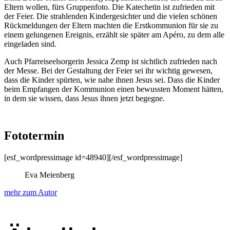
Eltern wollen, fürs Grup­pen­fo­to. Die Kat­e­chetin ist zufrieden mit
der Feier. Die strahlen­den Kinder­gesichter und die vie­len schö­nen
Rück­mel­dun­gen der Eltern macht­en die Erstkom­mu­nion für sie zu
einem gelun­genen Ereig­nis, erzählt sie später am Apéro, zu dem alle
ein­ge­laden sind.
Auch Pfar­reiseel­sorg­erin Jes­si­ca Zemp ist sichtlich zufrieden nach
der Messe. Bei der Gestal­tung der Feier sei ihr wichtig gewe­sen,
dass die Kinder spürten, wie nahe ihnen Jesus sei. Dass die Kinder
beim Emp­fan­gen der Kom­mu­nion einen bewussten Moment hät­ten,
in dem sie wis­sen, dass Jesus ihnen jet­zt begeg­ne.
Fototermin
[esf_wordpressimage id=48940][/esf_wordpressimage]
Eva Meienberg
mehr zum Autor