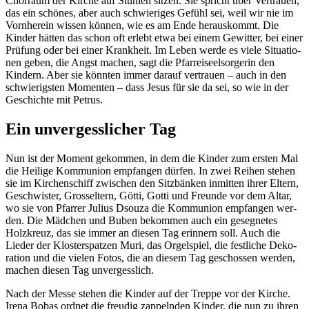
Chor­raum der Kirche auf Stühlen sitzen. Sie spricht über Ver­trauen,
das ein schönes, aber auch schwieriges Gefühl sei, weil wir nie im
Vorn­here­in wis­sen kön­nen, wie es am Ende her­auskommt. Die
Kinder hät­ten das schon oft erlebt etwa bei einem Gewit­ter, bei ein­er
Prü­fung oder bei ein­er Krankheit. Im Leben werde es viele Sit­u­a­tio­
nen geben, die Angst machen, sagt die Pfar­reiseel­sorg­erin den
Kindern. Aber sie kön­nten immer darauf ver­trauen – auch in den
schwierig­sten Momenten – dass Jesus für sie da sei, so wie in der
Geschichte mit Petrus.
Ein unvergesslicher Tag
Nun ist der Moment gekom­men, in dem die Kinder zum ersten Mal
die Heilige Kom­mu­nion emp­fan­gen dür­fen. In zwei Rei­hen ste­hen
sie im Kirchen­schiff zwis­chen den Sitzbänken inmit­ten ihrer Eltern,
Geschwis­ter, Grossel­tern, Göt­ti, Got­ti und Fre­unde vor dem Altar,
wo sie von Pfar­rer Julius Dsouza die Kom­mu­nion emp­fan­gen wer­
den. Die Mäd­chen und Buben bekom­men auch ein geseg­netes
Holzkreuz, das sie immer an diesen Tag erin­nern soll. Auch die
Lieder der Klosterspatzen Muri, das Orgel­spiel, die fes­tliche Deko­
ra­tion und die vie­len Fotos, die an diesem Tag geschossen wer­den,
machen diesen Tag unvergesslich.
Nach der Messe ste­hen die Kinder auf der Treppe vor der Kirche.
Ire­na Bobas ord­net die freudig zap­pel­nden Kinder, die nun zu ihren