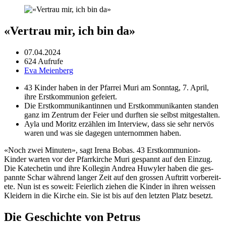
«Vertrau mir, ich bin da»
07.04.2024
624 Aufrufe
Eva Meienberg
43 Kinder haben in der Pfar­rei Muri am Son­ntag, 7. April,
ihre Erstkom­mu­nion gefeiert.
Die Erstkom­mu­nikan­tinnen und Erstkom­mu­nikan­ten standen
ganz im Zen­trum der Feier und durften sie selb­st mit­gestal­ten.
Ayla und Moritz erzählen im Inter­view, dass sie sehr nervös
waren und was sie dage­gen unter­nom­men haben.
«Noch zwei Minuten», sagt Ire­na Bobas. 43 Erstkom­mu­nion-
Kinder warten vor der Pfar­rkirche Muri ges­pan­nt auf den Einzug.
Die Kat­e­chetin und ihre Kol­le­gin Andrea Huwyler haben die ges­
pan­nte Schar während langer Zeit auf den grossen Auftritt vor­bere­it­
ete. Nun ist es soweit: Feier­lich ziehen die Kinder in ihren weis­sen
Klei­dern in die Kirche ein. Sie ist bis auf den let­zten Platz beset­zt.
Die Geschichte von Petrus