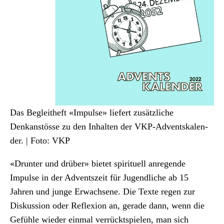
Das Beglei­theft «Impulse» liefert zusät­zliche
Denkanstösse zu den Inhal­ten der VKP-Adventskalen­
der. | Foto: VKP
«Drunter und drüber» bietet spir­ituell anre­gende
Impulse in der Adventszeit für Jugendliche ab 15
Jahren und junge Erwach­sene. Die Texte regen zur
Diskus­sion oder Reflex­ion an, ger­ade dann, wenn die
Gefüh­le wieder ein­mal ver­rück­t­spie­len, man sich