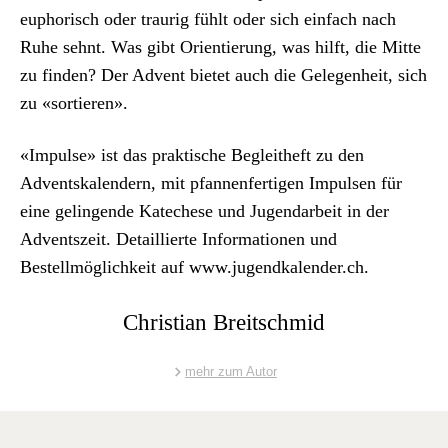
eupho­risch oder trau­rig fühlt oder sich ein­fach nach
Ruhe sehnt. Was gibt Ori­en­tierung, was hil­ft, die Mitte
zu find­en? Der Advent bietet auch die Gele­gen­heit, sich
zu «sortieren».
«Impulse» ist das prak­tis­che Beglei­theft zu den
Adventskalen­dern, mit pfan­nen­fer­ti­gen Impulsen für
eine gelin­gende Kat­e­ch­ese und Jugen­dar­beit in der
Adventszeit. Detail­lierte Infor­ma­tio­nen und
Bestellmöglichkeit auf
www.jugendkalender.ch
.
Christian Breitschmid
mehr zum Autor