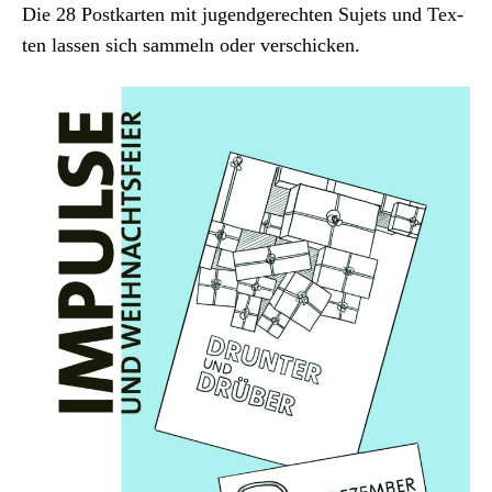
Die 28 Postkarten mit jugendgerecht­en Sujets und Tex­
ten lassen sich sam­meln oder ver­schick­en.