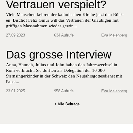
Vertrauen verspielt?
Viele Men­schen kehren der katholis­chen Kirche jet­zt den Rück­
en. Bischof Felix Gmür will das Ver­trauen der Gläu­bi­gen mit
grif­fi­gen Mass­nah­men wieder gewin­...
27.09.2023
634 Aufrufe
Eva Meienberg
Das grosse Interview
Änna, Hannah, Julius und John haben den Jahreswechsel in
Rom verbracht. Sie durften als Delegation der 10 000
Sternsingerkinder in der Schweiz den Neujahrsgottesdienst mit
Papst...
23.01.2025
958 Aufrufe
Eva Meienberg
Alle Beiträge