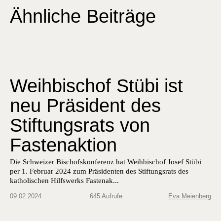
Ähnliche Beiträge
Weihbischof Stübi ist
neu Präsident des
Stiftungsrats von
Fastenaktion
Die Schweiz­er Bischof­skon­ferenz hat Wei­h­bischof Josef Stübi
per 1. Feb­ru­ar 2024 zum Präsi­den­ten des Stiftungsrats des
katholis­chen Hil­f­swerks Fas­te­nak...
09.02.2024
645 Aufrufe
Eva Meienberg