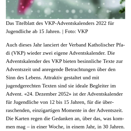
Das Titel­blatt des VKP-Adventskalen­ders 2022 für
Jugendliche ab 15 Jahren. | Foto: VKP
Auch dieses Jahr lanciert der Ver­band Katholis­ch­er Pfa­
di (VKP) wieder zwei eigene Adventskalen­der. Die
Adventskalen­der des VKP bieten besinnliche Texte zur
Adventszeit und anre­gende Betra­ch­tun­gen über den
Sinn des Lebens. Attrak­tiv gestal­tet und mit
jugendgerecht­en Tex­ten sind sie ide­ale Begleit­er im
Advent. «24. Dezem­ber 2052» ist der Adventskalen­der
für Jugendliche von 12 bis 15 Jahren, für die über­
raschen­den, einzi­gar­ti­gen Momente in der Adventszeit.
Die Karten regen die Gedanken an, über das, was kom­
men mag – in ein­er Woche, in einem Jahr, in 30 Jahren.