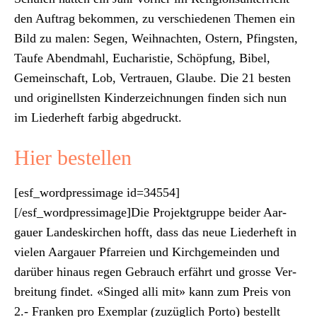
den Auf­trag bekom­men, zu ver­schiede­nen The­men ein
Bild zu malen: Segen, Wei­h­nacht­en, Ostern, Pfin­g­sten,
Taufe Abendmahl, Eucharistie, Schöp­fung, Bibel,
Gemein­schaft, Lob, Ver­trauen, Glaube. Die 21 besten
und orig­inell­sten Kinderze­ich­nun­gen find­en sich nun
im Lieder­heft far­big abge­druckt.
Hier bestellen
[esf_wordpressimage id=34554]
[/esf_wordpressimage]Die Pro­jek­t­gruppe bei­der Aar­
gauer Lan­deskirchen hofft, dass das neue Lieder­heft in
vie­len Aar­gauer Pfar­reien und Kirchge­mein­den und
darüber hin­aus regen Gebrauch erfährt und grosse Ver­
bre­itung find­et. «Singed alli mit» kann zum Preis von
2.- Franken pro Exem­plar (zuzüglich Por­to) bestellt