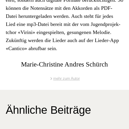
kön­nen die Noten­sätze mit den Akko­r­den als PDF-
Datei herun­terge­laden wer­den. Auch ste­ht für jedes
Lied eine mp3-Datei bere­it mit der vom Jugend­pro­jek­
tchor «Viri­ni» einge­spiel­ten, gesun­genen Melodie.
Zukün­ftig wer­den die Lieder auch auf der Lieder-App
«Can­ti­co» abruf­bar sein.
Marie-Christine Andres Schürch
mehr zum Autor
Ähnliche Beiträge