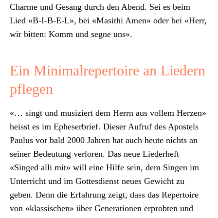
Charme und Gesang durch den Abend. Sei es beim
Lied «B‑I-B-E‑L», bei «Masithi Amen» oder bei «Herr,
wir bit­ten: Komm und seg­ne uns».
Ein Minimalrepertoire an Liedern
pflegen
«… singt und musiziert dem Her­rn aus vollem Herzen»
heisst es im Eph­eser­brief. Dieser Aufruf des Apos­tels
Paulus vor bald 2000 Jahren hat auch heute nichts an
sein­er Bedeu­tung ver­loren. Das neue Lieder­heft
«Singed alli mit» will eine Hil­fe sein, dem Sin­gen im
Unter­richt und im Gottes­di­enst neues Gewicht zu
geben. Denn die Erfahrung zeigt, dass das Reper­toire
von «klas­sis­chen» über Gen­er­a­tio­nen erprobten und