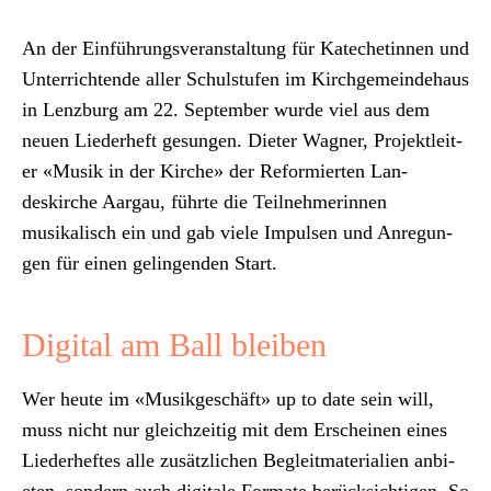
An der Ein­führungsver­anstal­tung für Kat­e­chetinnen und
Unter­rich­t­ende aller Schul­stufen im Kirchge­mein­de­haus
in Lenzburg am 22. Sep­tem­ber wurde viel aus dem
neuen Lieder­heft gesun­gen. Dieter Wag­n­er, Pro­jek­tleit­
er «Musik in der Kirche» der Reformierten Lan­
deskirche Aar­gau, führte die Teil­nehmerin­nen
musikalisch ein und gab viele Impulsen und Anre­gun­
gen für einen gelin­gen­den Start.
Digital am Ball bleiben
Wer heute im «Musikgeschäft» up to date sein will,
muss nicht nur gle­ichzeit­ig mit dem Erscheinen eines
Lieder­heftes alle zusät­zlichen Begleit­ma­te­ri­alien anbi­
eten, son­dern auch dig­i­tale For­mate berück­sichti­gen. So