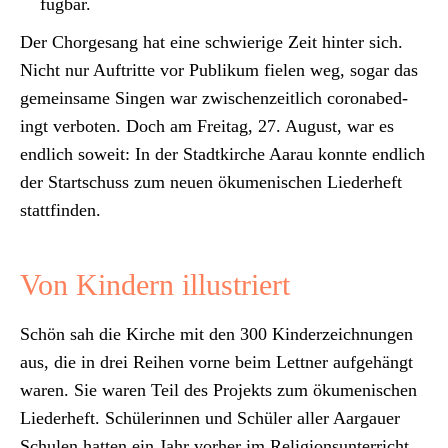
füg­bar.
Der Chorge­sang hat eine schwierige Zeit hin­ter sich.
Nicht nur Auftritte vor Pub­likum fie­len weg, sog­ar das
gemein­same Sin­gen war zwis­chen­zeitlich coro­n­abe­d­
ingt ver­boten. Doch am Fre­itag, 27. August, war es
endlich soweit: In der Stadtkirche Aarau kon­nte endlich
der Startschuss zum neuen öku­menis­chen Lieder­heft
stat­tfind­en.
Von Kindern illustriert
Schön sah die Kirche mit den 300 Kinderze­ich­nun­gen
aus, die in drei Rei­hen vorne beim Let­tner aufge­hängt
waren. Sie waren Teil des Pro­jek­ts zum öku­menis­chen
Lieder­heft. Schü­lerin­nen und Schüler aller Aar­gauer
Schulen hat­ten ein Jahr vorher im Reli­gion­sun­ter­richt