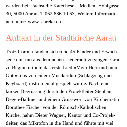
wer­den bei: Fach­stelle Kat­e­ch­ese – Medi­en, Hohl­gasse
30, 5000 Aarau, T 062 836 10 63,
Weit­ere Infor­ma­tio­
nen unter: www. aareka.ch
Auftakt in der Stadtkirche Aarau
Trotz Coro­na fan­den sich rund 45 Kinder und Erwach­
sene ein, um aus dem neuen Lieder­heft zu sin­gen. Grad
zu Beginn ertönte das erste Lied «Mein Herr und mein
Gott», das von einem Musik­er­duo (Schlagzeug und
Key­board) instru­men­tal gespielt wurde. Nach ein­er
kurzen Begrüs­sung durch den Pro­jek­tleit­er Stephan
Degen-Ballmer und einem Gruss­wort von Kirchen­rätin
Dorothee Fis­ch­er von der Römisch-Katholis­chen
Kirche, nahm Dieter Wag­n­er, Kan­tor und Co-Pro­jek­
tleit­er, das Mikro­fon in die Hand und führte mit viel