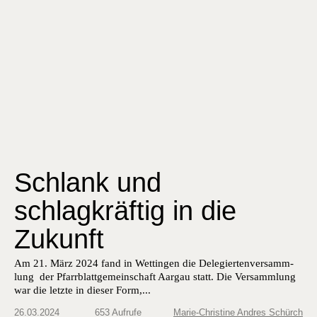
Schlank und
schlagkräftig in die
Zukunft
Am 21. März 2024 fand in Wet­tin­gen die Delegierten­ver­samm­
lung der Pfar­rblattge­mein­schaft Aar­gau statt. Die Ver­samm­lung
war die let­zte in dieser Form,...
26.03.2024
653 Aufrufe
Marie-Christine Andres Schürch