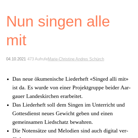
Archiv
Nun singen alle
Über uns
mit
ePaper
aktuelle Ausgabe
04.10.2021
473 Aufrufe
Marie-Christine Andres Schürch
Suchen
Das neue öku­menis­che Lieder­heft
«Singed alli mit»
ist da. Es wurde von ein­er Pro­jek­t­gruppe bei­der Aar­
gauer Lan­deskirchen erar­beit­et.
Das Lieder­heft soll dem Sin­gen im Unter­richt und
Gottes­di­enst neues Gewicht geben und einen
gemein­samen Lied­schatz bewahren.
Die Noten­sätze und Melo­di­en sind auch dig­i­tal ver­