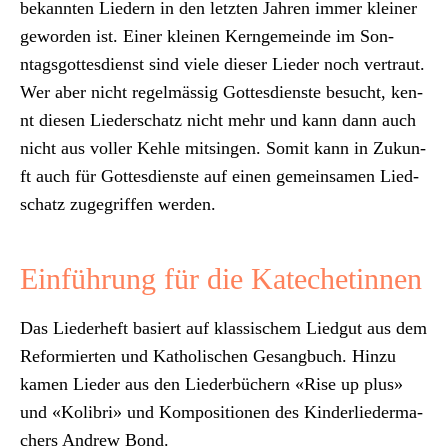
bekan­nten Liedern in den let­zten Jahren immer klein­er
gewor­den ist. Ein­er kleinen Kernge­meinde im Son­
ntags­gottes­di­enst sind viele dieser Lieder noch ver­traut.
Wer aber nicht regelmäs­sig Gottes­di­en­ste besucht, ken­
nt diesen Lieder­schatz nicht mehr und kann dann auch
nicht aus voller Kehle mitsin­gen. Somit kann in Zukun­
ft auch für Gottes­di­en­ste auf einen gemein­samen Lied­
schatz zuge­grif­f­en wer­den.
Einführung für die Katechetinnen
Das Lieder­heft basiert auf klas­sis­chem Liedgut aus dem
Reformierten und Katholis­chen Gesang­buch. Hinzu
kamen Lieder aus den Lieder­büch­ern «Rise up plus»
und «Kolib­ri» und Kom­po­si­tio­nen des Kinder­lie­der­ma­
ch­ers Andrew Bond.