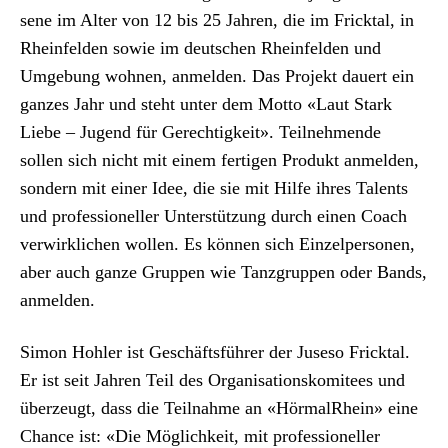
sene im Alter von 12 bis 25 Jahren, die im Frick­tal, in
Rhe­in­felden sowie im deutschen Rhe­in­felden und
Umge­bung wohnen, anmelden. Das Pro­jekt dauert ein
ganzes Jahr und ste­ht unter dem Mot­to «Laut Stark
Liebe – Jugend für Gerechtigkeit». Teil­nehmende
sollen sich nicht mit einem fer­ti­gen Pro­dukt anmelden,
son­dern mit ein­er Idee, die sie mit Hil­fe ihres Tal­ents
und pro­fes­sioneller Unter­stützung durch einen Coach
ver­wirk­lichen wollen. Es kön­nen sich Einzelper­so­n­en,
aber auch ganze Grup­pen wie Tanz­grup­pen oder Bands,
anmelden.
Simon Hohler ist Geschäfts­führer der Jus­eso Frick­tal.
Er ist seit Jahren Teil des Organ­i­sa­tion­skomi­tees und
überzeugt, dass die Teil­nahme an «Hör­mal­Rhein» eine
Chance ist: «Die Möglichkeit, mit pro­fes­sioneller