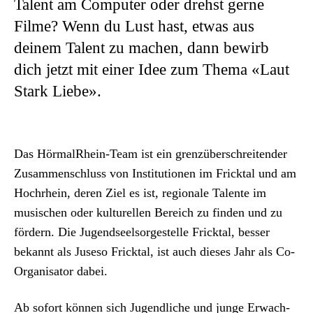
Talent am Computer oder drehst gerne
Filme? Wenn du Lust hast, etwas aus
deinem Talent zu machen, dann bewirb
dich jetzt mit einer Idee zum Thema «Laut
Stark Liebe».
Das Hör­mal­Rhein-Team ist ein gren­züber­schre­i­t­en­der
Zusam­men­schluss von Insti­tu­tio­nen im Frick­tal und am
Hochrhein, deren Ziel es ist, regionale Tal­ente im
musis­chen oder kul­turellen Bere­ich zu find­en und zu
fördern. Die Jugend­seel­sorgestelle Frick­tal, bess­er
bekan­nt als Jus­eso Frick­tal, ist auch dieses Jahr als Co-
Organ­isator dabei.
Ab sofort kön­nen sich Jugendliche und junge Erwach­