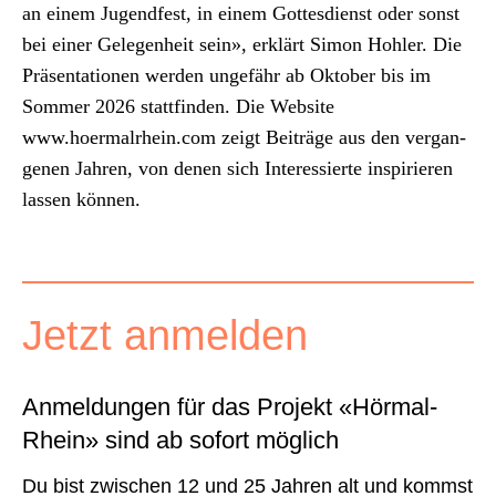
an einem Jugend­fest, in einem Gottes­di­enst oder son­st
bei ein­er Gele­gen­heit sein», erk­lärt Simon Hohler. Die
Präsen­ta­tio­nen wer­den unge­fähr ab Okto­ber bis im
Som­mer 2026 stat­tfind­en. Die Web­site
www.hoermalrhein.com zeigt Beiträge aus den ver­gan­
genen Jahren, von denen sich Inter­essierte inspiri­eren
lassen kön­nen.
Jet­zt anmelden
Anmel­dun­gen für das Pro­jekt «Hör­mal­
Rhein» sind ab sofort möglich
Du bist zwis­chen 12 und 25 Jahren alt und kommst