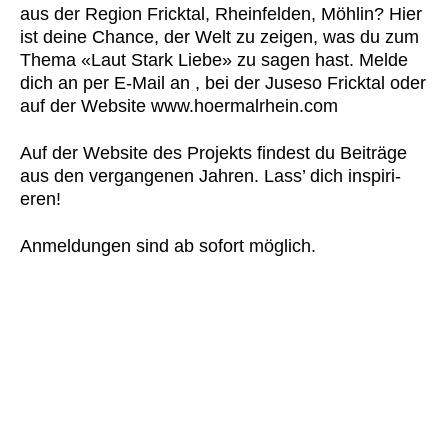
aus der Region Frick­tal, Rhe­in­felden, Möh­lin? Hier
ist deine Chance, der Welt zu zeigen, was du zum
The­ma «Laut Stark Liebe» zu sagen hast. Melde
dich an per E‑Mail an
, bei der
­Jus­eso Frick­tal
oder
auf der Web­site
www.hoermalrhein.com
Auf der Web­site des Pro­jek­ts find­est du Beiträge
aus den ver­gan­genen Jahren. Lass’ dich inspiri­
eren!
Anmel­dun­gen sind ab sofort möglich.