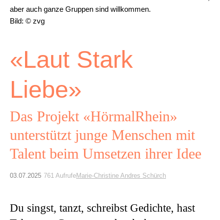
Archiv
aber auch ganze Gruppen sind willkommen.
Bild: © zvg
Über uns
«Laut Stark
ePaper
Liebe»
aktuelle Ausgabe
Das Projekt «HörmalRhein»
Suchen
unterstützt junge Menschen mit
Talent beim Umsetzen ihrer Idee
03.07.2025
761 Aufrufe
Marie-Christine Andres Schürch
Du singst, tanzt, schreibst Gedichte, hast