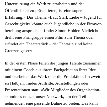
Unter­stützung ein Werk zu erar­beit­en und der
Öffentlichkeit zu präsen­tieren, ist eine super
Erfahrung.» Das The­ma «Laut Stark Liebe – Jugend für
Gerechtigkeit» kön­nte auch Jugendliche in der Fir­mvor­
bere­itung ansprechen, find­et Simon Hohler. Vielle­icht
dreht eine Fir­m­gruppe einen Film zum The­ma oder
erfind­et ein The­ater­stück – der Fan­tasie sind keine
Gren­zen geset­zt
In der ersten Phase feilen die jun­gen Tal­ente zusam­men
mit einem Coach aus ihrem Fachge­bi­et an ihrer Idee
und erar­beit­en das Werk oder die Pro­duk­tion. Im zweit­
en Hal­b­jahr find­en Auftritte, Ausstel­lun­gen oder
Präsen­ta­tio­nen statt. «Wir Mit­glieder des Organ­i­sa­tion­
skomi­tees nutzen unser Net­zw­erk, um den Teil­
nehmenden eine passende Bühne zu bieten. Das kann