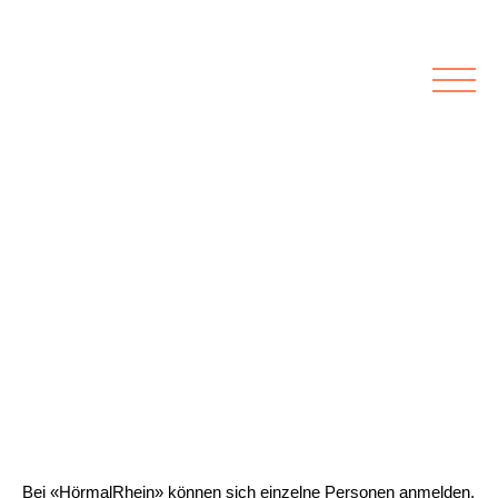
Rubriken
Meine Kirche
Kolumnen
Lichtblick
Zu Besuch bei
Schwerpunkte
Vermischtes
Agenda I&L
Inserate &
Stellenbörse
Beilagen und Inserate
Stellenbörse
Bei «HörmalRhein» können sich einzelne Personen anmelden,