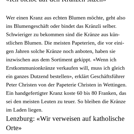
Wer einen Kranz aus echt­en Blu­men möchte, geht also
ins Blu­mengeschäft oder bindet das Krän­zli sel­ber.
Schwieriger zu bekom­men sind die Kränze aus kün­
stlichen Blu­men. Die meis­ten Papete­rien, die vor eini­
gen Jahren solche Kränze noch anboten, haben sie
inzwis­chen aus dem Sor­ti­ment gekippt. «Wenn ich
Erstkom­mu­nionkränze verkaufen will, muss ich gle­ich
ein ganzes Dutzend bestellen», erk­lärt Geschäfts­führer
Peter Chris­ten von der Papeterie Chris­ten in Wet­tin­gen.
Ein handge­fer­tigter Kranz koste 60 bis 80 Franken, das
sei den meis­ten Leuten zu teuer. So bleiben die Kränze
im Laden liegen.
Lenzburg: «Wir verweisen auf katholische
Orte»