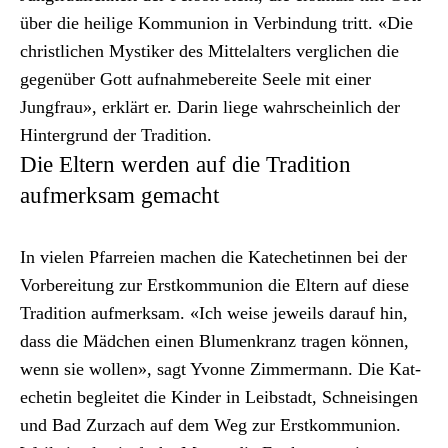
über die heilige Kom­mu­nion in Verbindung tritt. «Die
christlichen Mys­tik­er des Mit­te­lal­ters ver­glichen die
gegenüber Gott auf­nah­me­bere­ite Seele mit ein­er
Jungfrau», erk­lärt er. Darin liege wahrschein­lich der
Hin­ter­grund der Tra­di­tion.
Die Eltern werden auf die Tradition
aufmerksam gemacht
In vie­len Pfar­reien machen die Kat­e­chetinnen bei der
Vor­bere­itung zur Erstkom­mu­nion die Eltern auf diese
Tra­di­tion aufmerk­sam. «Ich weise jew­eils darauf hin,
dass die Mäd­chen einen Blu­menkranz tra­gen kön­nen,
wenn sie wollen», sagt Yvonne Zim­mer­mann. Die Kat­
e­chetin begleit­et die Kinder in Leib­stadt, Schneisin­gen
und Bad Zurzach auf dem Weg zur Erstkom­mu­nion.