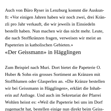
Auch von Büro Ryser in Lenzburg kommt die Auskun­
ft: «Vor eini­gen Jahren haben wir noch zwei, drei Krän­
zli pro Jahr verkauft, die wir jew­eils in Ein­siedeln
bestellt haben. Nun machen wir das nicht mehr. Leute,
die nach Stof­fkränzen fra­gen, ver­weisen wir meist an
Papete­rien in katholis­chen Gebi­eten.»
«Der Geissmann» in Hägglingen
Zum Beispiel nach Muri. Dort bietet die Papeterie O.
Huber & Sohn ein gross­es Sor­ti­ment an Kränzen mit
Stoff­blu­men oder Glasperlen an. «Die Kränze bestellen
wir bei Geiss­mann in Häg­glin­gen», erk­lärt die Inhab­
erin auf Anfrage. Und auch im Sekre­tari­at der Pfar­rei
Wohlen heisst es: «Weil die Papeterie bei uns im Dorf
zugemacht hat, bestellen einige nun direkt beim Geiss­