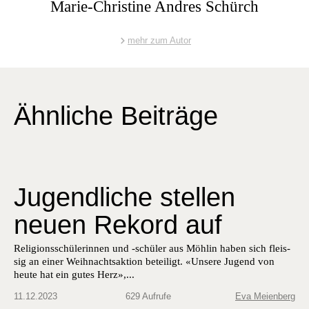
Marie-Christine Andres Schürch
mehr zum Autor
Ähnliche Beiträge
Jugendliche stellen
neuen Rekord auf
Reli­gion­ss­chü­lerin­nen und ‑schüler aus Möh­lin haben sich fleis­
sig an ein­er Wei­h­nacht­sak­tion beteiligt. «Unsere Jugend von
heute hat ein gutes Herz»,...
11.12.2023
629 Aufrufe
Eva Meienberg