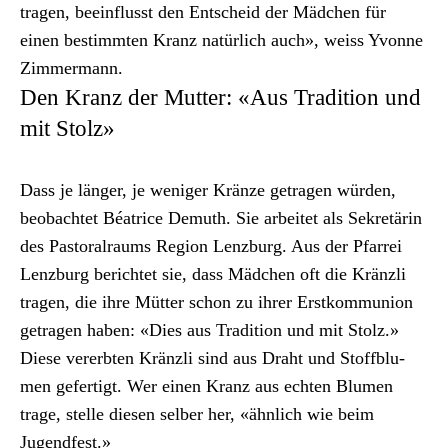
tra­gen, bee­in­flusst den Entscheid der Mäd­chen für
einen bes­timmten Kranz natür­lich auch», weiss Yvonne
Zim­mer­mann.
Den Kranz der Mutter: «Aus Tradition und
mit Stolz»
Dass je länger, je weniger Kränze getra­gen wür­den,
beobachtet Béa­trice Demuth. Sie arbeit­et als Sekretärin
des Pas­toral­raums Region Lenzburg. Aus der Pfar­rei
Lenzburg berichtet sie, dass Mäd­chen oft die Krän­zli
tra­gen, die ihre Müt­ter schon zu ihrer Erstkom­mu­nion
getra­gen haben: «Dies aus Tra­di­tion und mit Stolz.»
Diese vererbten Krän­zli sind aus Draht und Stoff­blu­
men gefer­tigt. Wer einen Kranz aus echt­en Blu­men
trage, stelle diesen sel­ber her, «ähn­lich wie beim
Jugend­fest.»