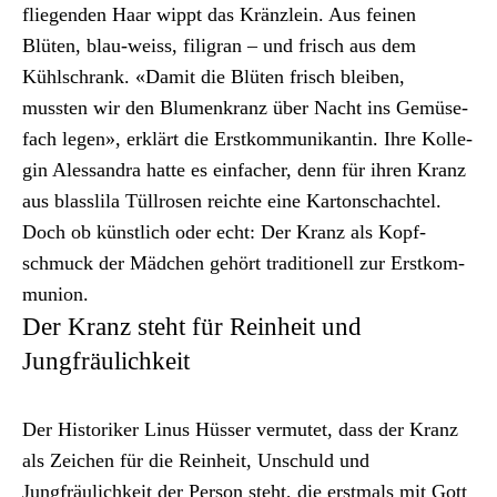
fliegen­den Haar wippt das Krän­zlein. Aus feinen
Blüten, blau-weiss, fil­igran – und frisch aus dem
Kühlschrank. «Damit die Blüten frisch bleiben,
mussten wir den Blu­menkranz über Nacht ins Gemüse­
fach leg­en», erk­lärt die Erstkom­mu­nikan­tin. Ihre Kol­le­
gin Alessan­dra hat­te es ein­fach­er, denn für ihren Kranz
aus blasslila Tüll­rosen reichte eine Kar­ton­schachtel.
Doch ob kün­stlich oder echt: Der Kranz als Kopf­
schmuck der Mäd­chen gehört tra­di­tionell zur Erstkom­
mu­nion.
Der Kranz steht für Reinheit und
Jungfräulichkeit
Der His­torik­er Linus Hüss­er ver­mutet, dass der Kranz
als Zeichen für die Rein­heit, Unschuld und
Jungfräulichkeit der Per­son ste­ht, die erst­mals mit Gott