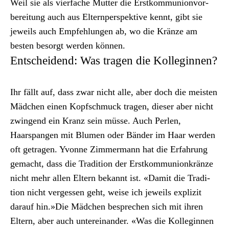
Weil sie als vier­fache Mut­ter die Erstkom­mu­nion­vor­
bere­itung auch aus Eltern­per­spek­tive ken­nt, gibt sie
jew­eils auch Empfehlun­gen ab, wo die Kränze am
besten besorgt wer­den kön­nen.
Entscheidend: Was tragen die Kolleginnen?
Ihr fällt auf, dass zwar nicht alle, aber doch die meis­ten
Mäd­chen einen Kopf­schmuck tra­gen, dieser aber nicht
zwin­gend ein Kranz sein müsse. Auch Perlen,
Haarspan­gen mit Blu­men oder Bän­der im Haar wer­den
oft getra­gen. Yvonne Zim­mer­mann hat die Erfahrung
gemacht, dass die Tra­di­tion der Erstkom­mu­nionkränze
nicht mehr allen Eltern bekan­nt ist. «Damit die Tra­di­
tion nicht vergessen geht, weise ich jew­eils expliz­it
darauf hin.»Die Mäd­chen besprechen sich mit ihren
Eltern, aber auch untere­inan­der. «Was die Kol­legin­nen