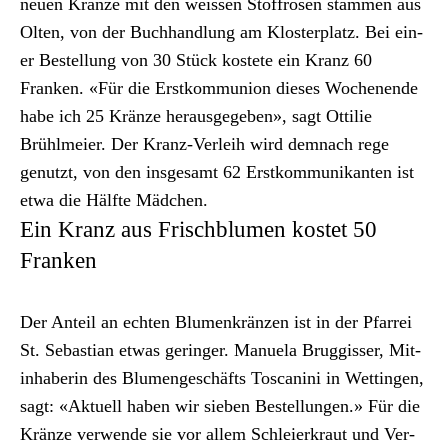
neuen Kränze mit den weis­sen Stof­frosen stam­men aus
Olten, von der Buch­hand­lung am Kloster­platz. Bei ein­
er Bestel­lung von 30 Stück kostete ein Kranz 60
Franken. «Für die Erstkom­mu­nion dieses Woch­enende
habe ich 25 Kränze her­aus­gegeben», sagt Ottilie
Brühlmeier. Der Kranz-Ver­leih wird dem­nach rege
genutzt, von den ins­ge­samt 62 Erstkom­mu­nikan­ten ist
etwa die Hälfte Mäd­chen.
Ein Kranz aus Frischblumen kostet 50
Franken
Der Anteil an echt­en Blu­menkränzen ist in der Pfar­rei
St. Sebas­t­ian etwas geringer. Manuela Brug­giss­er, Mit­
in­hab­erin des Blu­mengeschäfts Toscani­ni in Wet­tin­gen,
sagt: «Aktuell haben wir sieben Bestel­lun­gen.» Für die
Kränze ver­wende sie vor allem Schleier­kraut und Ver­