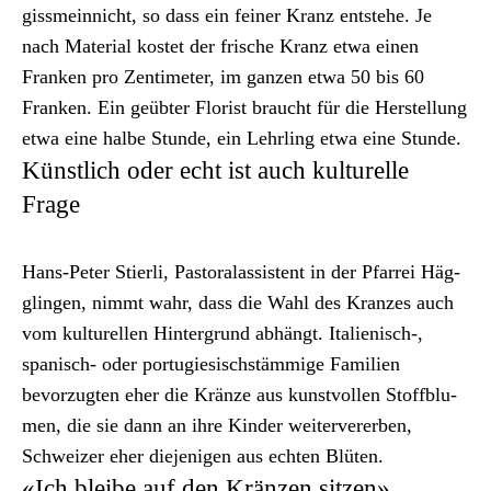
giss­mein­nicht, so dass ein fein­er Kranz entste­he. Je
nach Mate­r­i­al kostet der frische Kranz etwa einen
Franken pro Zen­time­ter, im ganzen etwa 50 bis 60
Franken. Ein geübter Florist braucht für die Her­stel­lung
etwa eine halbe Stunde, ein Lehrling etwa eine Stunde.
Künstlich oder echt ist auch kulturelle
Frage
Hans-Peter Stier­li, Pas­toralas­sis­tent in der Pfar­rei Häg­
glin­gen, nimmt wahr, dass die Wahl des Kranzes auch
vom kul­turellen Hin­ter­grund abhängt. Italienisch‑,
spanisch- oder por­tugiesis­chstäm­mige Fam­i­lien
bevorzugten eher die Kränze aus kun­stvollen Stoff­blu­
men, die sie dann an ihre Kinder weit­er­vererben,
Schweiz­er eher diejeni­gen aus echt­en Blüten.
«Ich bleibe auf den Kränzen sitzen»