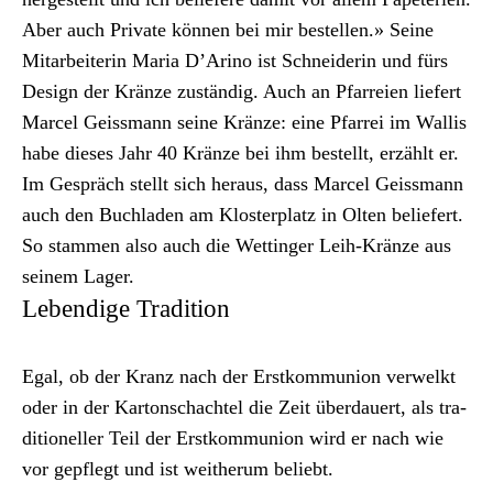
Aber auch Pri­vate kön­nen bei mir bestellen.» Seine
Mitar­bei­t­erin Maria D’Arino ist Schnei­derin und fürs
Design der Kränze zuständig. Auch an Pfar­reien liefert
Mar­cel Geiss­mann seine Kränze: eine Pfar­rei im Wal­lis
habe dieses Jahr 40 Kränze bei ihm bestellt, erzählt er.
Im Gespräch stellt sich her­aus, dass Mar­cel Geiss­mann
auch den Buch­laden am Kloster­platz in Olten beliefert.
So stam­men also auch die Wet­tinger Leih-Kränze aus
seinem Lager.
Lebendige Tradition
Egal, ob der Kranz nach der Erstkom­mu­nion ver­welkt
oder in der Kar­ton­schachtel die Zeit über­dauert, als tra­
di­tioneller Teil der Erstkom­mu­nion wird er nach wie
vor gepflegt und ist wei­therum beliebt.