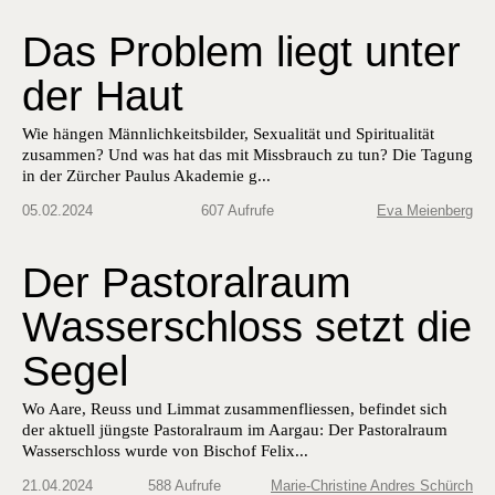
Das Problem liegt unter
der Haut
Wie hän­gen Männlichkeits­bilder, Sex­u­al­ität und Spir­i­tu­al­ität
zusam­men? Und was hat das mit Miss­brauch zu tun? Die Tagung
in der Zürcher Paulus Akademie g...
05.02.2024
607 Aufrufe
Eva Meienberg
Der Pastoralraum
Wasserschloss setzt die
Segel
Wo Aare, Reuss und Lim­mat zusam­men­fliessen, befind­et sich
der aktuell jüng­ste Pas­toral­raum im Aar­gau: Der Pas­toral­raum
Wasser­schloss wurde von Bischof Felix...
21.04.2024
588 Aufrufe
Marie-Christine Andres Schürch