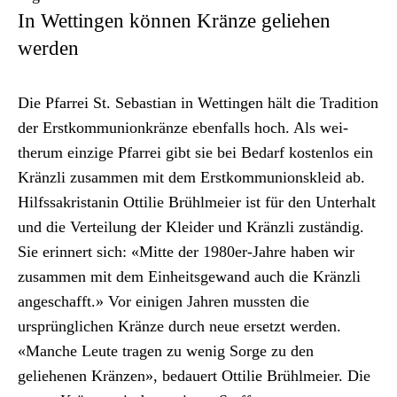
In Wettingen können Kränze geliehen
werden
Die Pfar­rei St. Sebas­t­ian in Wet­tin­gen hält die Tra­di­tion
der Erstkom­mu­nionkränze eben­falls hoch. Als wei­
therum einzige Pfar­rei gibt sie bei Bedarf kosten­los ein
Krän­zli zusam­men mit dem Erstkom­mu­nion­skleid ab.
Hil­f­s­sakris­tanin Ottilie Brühlmeier ist für den Unter­halt
und die Verteilung der Klei­der und Krän­zli zuständig.
Sie erin­nert sich: «Mitte der 1980er-Jahre haben wir
zusam­men mit dem Ein­heits­ge­wand auch die Krän­zli
angeschafft.» Vor eini­gen Jahren mussten die
ursprünglichen Kränze durch neue erset­zt wer­den.
«Manche Leute tra­gen zu wenig Sorge zu den
geliehenen Kränzen», bedauert Ottilie Brühlmeier. Die