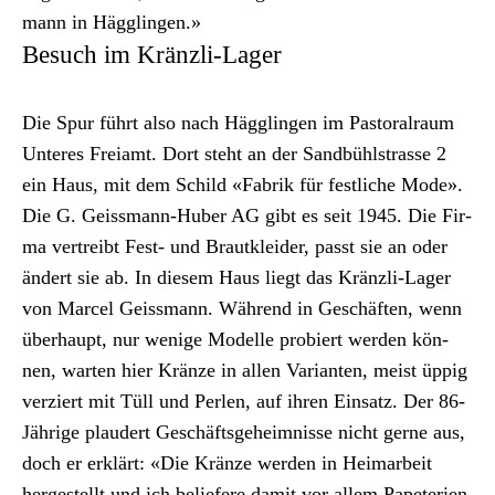
mann in Häg­glin­gen.»
Besuch im Kränzli-Lager
Die Spur führt also nach Häg­glin­gen im Pas­toral­raum
Unteres Freiamt. Dort ste­ht an der Sand­bühlstrasse 2
ein Haus, mit dem Schild «Fab­rik für fes­tliche Mode».
Die G. Geiss­mann-Huber AG gibt es seit 1945. Die Fir­
ma vertreibt Fest- und Brautk­lei­der, passt sie an oder
ändert sie ab. In diesem Haus liegt das Krän­zli-Lager
von Mar­cel Geiss­mann. Während in Geschäften, wenn
über­haupt, nur wenige Mod­elle pro­biert wer­den kön­
nen, warten hier Kränze in allen Vari­anten, meist üppig
verziert mit Tüll und Perlen, auf ihren Ein­satz. Der 86-
Jährige plaud­ert Geschäfts­ge­heimnisse nicht gerne aus,
doch er erk­lärt: «Die Kränze wer­den in Heimar­beit
hergestellt und ich belief­ere damit vor allem Papete­rien.