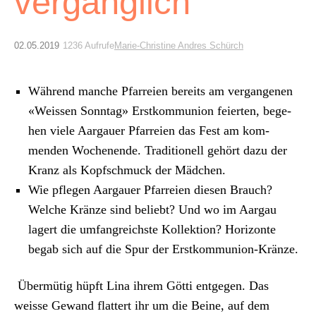
vergänglich
Archiv
Über uns
02.05.2019
1236 Aufrufe
Marie-Christine Andres Schürch
ePaper
Während manche Pfar­reien bere­its am ver­gan­genen
«Weis­sen Son­ntag» Erstkom­mu­nion feierten, bege­
aktuelle Ausgabe
hen viele Aar­gauer Pfar­reien das Fest am kom­
menden Woch­enende. Tra­di­tionell gehört dazu der
Suchen
Kranz als Kopf­schmuck der Mäd­chen.
Wie pfle­gen Aar­gauer Pfar­reien diesen Brauch?
Welche Kränze sind beliebt? Und wo im Aar­gau
lagert die umfan­gre­ich­ste Kollek­tion? Hor­i­zonte
begab sich auf die Spur der Erstkom­mu­nion-Kränze.
Über­mütig hüpft Lina ihrem Göt­ti ent­ge­gen. Das
weisse Gewand flat­tert ihr um die Beine, auf dem