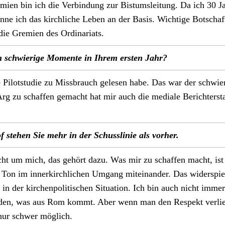
mien bin ich die Verbindung zur Bis­tum­sleitung. Da ich 30 Ja
enne ich das kirch­liche Leben an der Basis. Wichtige Botscha
die Gremien des Ordi­nar­i­ats.
 schwierige Momente in Ihrem ersten Jahr?
 Pilot­studie zu Miss­brauch gele­sen habe. Das war der schwier
g zu schaf­fen gemacht hat mir auch die medi­ale Berichter­sta
.
 ste­hen Sie mehr in der Schus­slin­ie als vorher.
cht um mich, das gehört dazu. Was mir zu schaf­fen macht, ist
e Ton im innerkirch­lichen Umgang miteinan­der. Das wider­spie
n in der kirchen­poli­tis­chen Sit­u­a­tion. Ich bin auch nicht imm
anden, was aus Rom kommt. Aber wenn man den Respekt ver­liert
ur schw­er möglich.