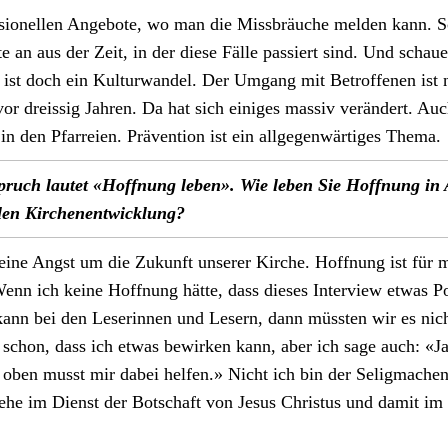
s­sionellen Ange­bote, wo man die Miss­bräuche melden kann. 
e an aus der Zeit, in der diese Fälle passiert sind. Und schau
ist doch ein Kul­tur­wan­del. Der Umgang mit Betrof­fe­nen ist 
or dreis­sig Jahren. Da hat sich einiges mas­siv verän­dert. Au
n den Pfar­reien. Präven­tion ist ein all­ge­gen­wär­tiges The­ma.
ruch lautet «Hoff­nung leben». Wie leben Sie Hoff­nung in A
len Kirch­enen­twick­lung?
eine Angst um die Zukun­ft unser­er Kirche. Hoff­nung ist für 
enn ich keine Hoff­nung hätte, dass dieses Inter­view etwas Pos
ann bei den Leserin­nen und Lesern, dann müssten wir es nich
 schon, dass ich etwas bewirken kann, aber ich sage auch: «Ja
 oben musst mir dabei helfen.» Nicht ich bin der Selig­machen
te­he im Dienst der Botschaft von Jesus Chris­tus und damit im
.