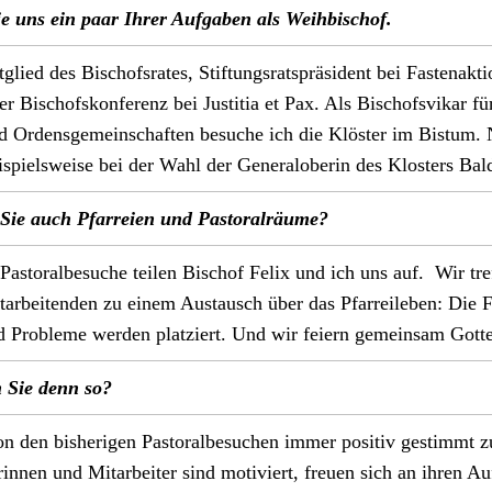
e uns ein paar Ihrer Auf­gaben als Wei­h­bischof.
glied des Bischof­s­rates, Stiftungsrat­spräsi­dent bei Fas­te­nak­ti
er Bischof­skon­ferenz bei Justi­tia et Pax. Als Bischofsvikar fü
d Ordens­ge­mein­schaften besuche ich die Klöster im Bis­tum.
ispiel­sweise bei der Wahl der Gen­er­aloberin des Klosters Bal
ie auch Pfar­reien und Pas­toral­räume?
 Pas­toralbe­suche teilen Bischof Felix und ich uns auf. Wir tre­
tar­bei­t­en­den zu einem Aus­tausch über das Pfar­reileben: Die 
 Prob­leme wer­den platziert. Und wir feiern gemein­sam Gottes­
 Sie denn so?
 den bish­eri­gen Pas­toralbe­suchen immer pos­i­tiv ges­timmt 
­erin­nen und Mitar­beit­er sind motiviert, freuen sich an ihren Au