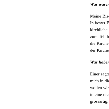
Was waren 
Meine Bisch
In bester 
kirch­lich
zum Teil b
die Kirche 
der Kirche 
Was haben 
Ein­er sag
mich in die
wollen wirk
in eine ni
grossar­tig,