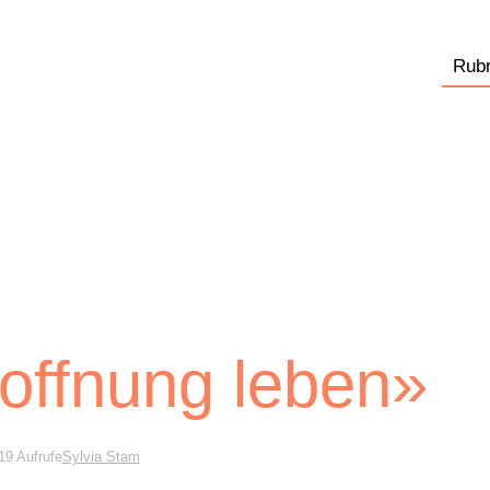
Rubr
offnung leben»
19 Aufrufe
Sylvia Stam