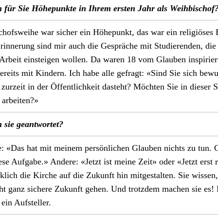
für Sie Höhep­unk­te in Ihrem ersten Jahr als Wei­h­bischof
of­swei­he war sich­er ein Höhep­unkt, das war ein religiös­es E
Erin­nerung sind mir auch die Gespräche mit Studieren­den, die 
e Arbeit ein­steigen wollen. Da waren 18 vom Glauben inspiri­er
ere­its mit Kindern. Ich habe alle gefragt: «Sind Sie sich bewu
zurzeit in der Öffentlichkeit daste­ht? Möcht­en Sie in dieser Sit­
arbeit­en?»
sie geant­wortet?
te: «Das hat mit meinem per­sön­lichen Glauben nichts zu tun. G
se Auf­gabe.» Andere: «Jet­zt ist meine Zeit» oder «Jet­zt erst 
­lich die Kirche auf die Zukun­ft hin mit­gestal­ten. Sie wis­sen,
cht ganz sichere Zukun­ft gehen. Und trotz­dem machen sie es!
 ein Auf­steller.