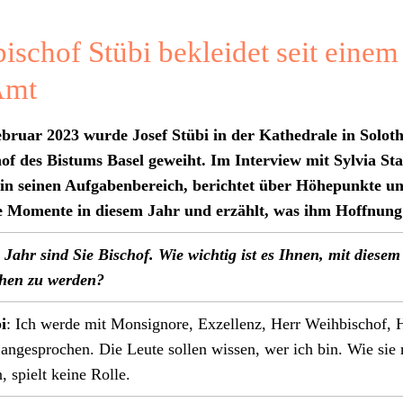
ischof Stübi bekleidet seit einem
Amt
b­ru­ar 2023 wurde Josef Stübi in der Kathe­drale in Solo
hof des Bis­tums Basel gewei­ht. Im Inter­view mit Sylvia St
 in seinen Auf­gaben­bere­ich, berichtet über Höhep­unk­te u
e Momente in diesem Jahr und erzählt, was ihm Hoff­nung 
 Jahr sind Sie Bischof. Wie wichtig ist es Ihnen, mit diesem 
hen zu wer­den?
i
: Ich werde mit Mon­signore, Exzel­lenz, Herr Wei­h­bischof, 
 ange­sprochen. Die Leute sollen wis­sen, wer ich bin. Wie sie
, spielt keine Rolle.