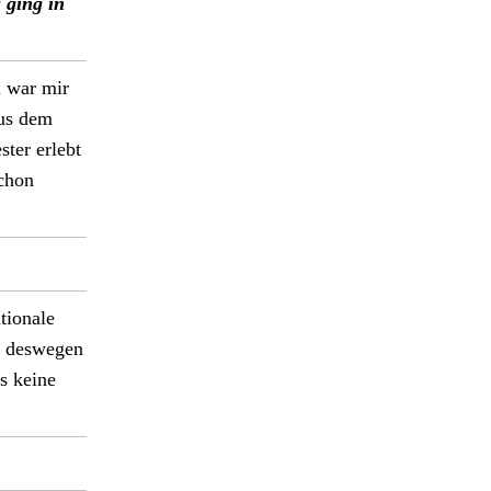
s ging in
u war mir
aus dem
ster erlebt
schon
tionale
 deswe­gen
s keine