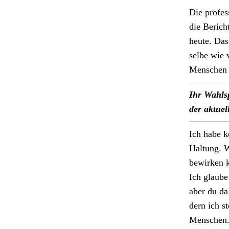
Die pro­fe
die Bericht
heute. Das 
selbe wie v
Men­schen i
Ihr Wahlsp
der aktuel
Ich habe k
Hal­tung. W
bewirken k
Ich glaube
aber du da
dern ich s
Men­schen