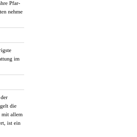
hre Pfar­
ften nehme
ig­ste
t­tung im
 der
gelt die
er mit allem
, ist ein