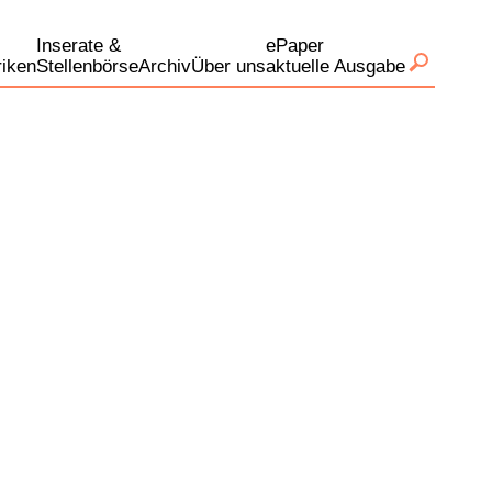
Inserate &
ePaper
iken
Stellenbörse
Archiv
Über uns
aktuelle Ausgabe