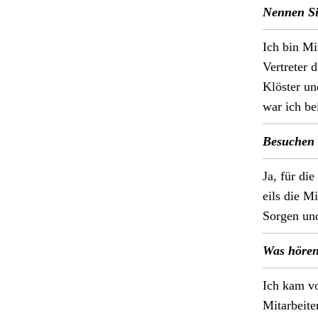
Nen­nen Si
Ich bin Mit­
Vertreter d
Klöster un
war ich be
Besuchen S
Ja, für die
eils die Mi
Sor­gen und
Was hören
Ich kam von
Mitar­bei­t