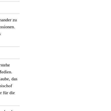
an­der zu
­sio­nen.
s
ste­he
Medi­en.
glaube, das
­bischof
r für die