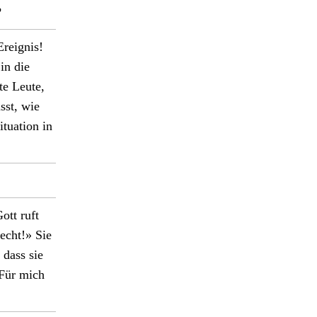
?
reig­nis!
in die
te Leute,
sst, wie
u­a­tion in
ott ruft
recht!» Sie
 dass sie
 Für mich