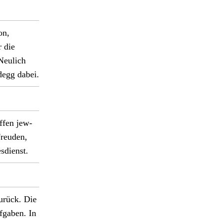
on,
r die
 Neulich
degg dabei.
f­fen jew­
Freuden,
di­enst.
zurück. Die
f­gaben. In