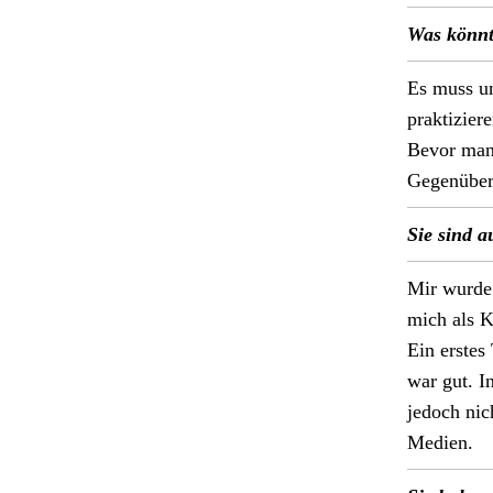
Was kön­nt
Es muss un
prak­tizier
Bevor man 
Gegenüber 
Sie sind a
Mir wurde f
mich als Ko
Ein erstes 
war gut. In
jedoch nich
Medi­en.