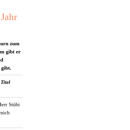
 Jahr
thurn zum
am gibt er
nd
gibt.
Titel
Herr Stübi
 mich