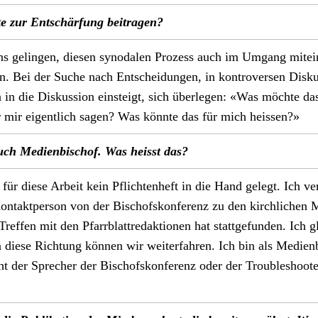
e zur Entschär­fung beitra­gen?
s gelin­gen, diesen syn­odalen Prozess auch im Umgang mitein
en. Bei der Suche nach Entschei­dun­gen, in kon­tro­ver­sen Diskus
in die Diskus­sion ein­steigt, sich über­legen: «Was möchte da
mir eigentlich sagen? Was kön­nte das für mich heis­sen?»
uch Medi­en­bischof. Was heisst das?
ür diese Arbeit kein Pflicht­en­heft in die Hand gelegt. Ich ver­
n­tak­t­per­son von der Bischof­skon­ferenz zu den kirch­lichen 
Tre­f­fen mit den Pfar­rblat­tredak­tio­nen hat stattge­fun­den. Ich 
 diese Rich­tung kön­nen wir weit­er­fahren. Ich bin als Medi­en
t der Sprech­er der Bischof­skon­ferenz oder der Trou­bleshoot­e