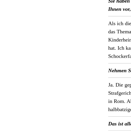
Sie haben 
Ihnen vor,
Als ich di
das The­ma 
Kinder­hei
hat. Ich k
Schock­er­fa
Nehmen Sie
Ja. Die g
Strafgeric
in Rom. Ab
halb­batzig
Das ist al