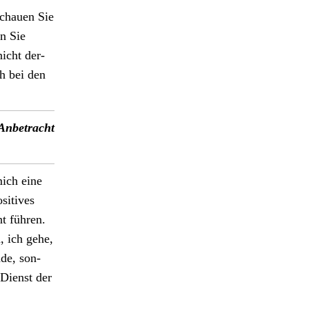
Schauen Sie
en Sie
nicht der­
ch bei den
nbe­tra­cht
mich eine
­i­tives
t führen.
, ich gehe,
de, son­
 Dienst der