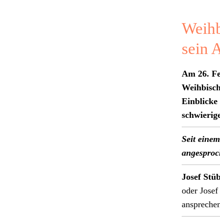
Weihb
sein 
Am 26. Fe
Wei­h­bisc
Ein­blicke
schwierig
Seit einem
ange­sproc
Josef Stüb
oder Josef
ansprechen