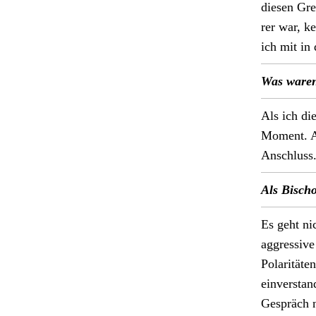
diesen Gre
rer war, k
ich mit in 
Was waren
Als ich die
Moment. Ar
Anschluss
Als Bischof
Es geht ni
aggres­siv
Polar­itäte
ein­ver­st
Gespräch n