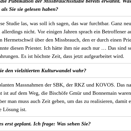
die Pub­lika­tion der Miss­brauchsstudie bere­its erwäh­nt. Wa
 als Sie sie gele­sen haben?
ese Studie las, was soll ich sagen, das war furcht­bar. Ganz ne
allerd­ings nicht. Vor eini­gen Jahren sprach ein Betrof­fen­er 
m Her­metschwil über den Miss­brauch, den er durch einen Prie
an­nte diesen Priester. Ich hätte ihm nie auch nur … Das sind 
hrun­gen. Es ist höch­ste Zeit, dass jet­zt aufgear­beit­et wird.
 den vielz­i­tierten Kul­tur­wan­del wahr?
eplanten Mass­nah­men der SBK, der RKZ und KOVOS. Das na
ht ist auf dem Weg, die Bis­chöfe Gmür und Bon­nemain waren
er man muss auch Zeit geben, um das zu real­isieren, damit e
e Lösung ist.
les erst geplant. Ich frage: Was sehen Sie?