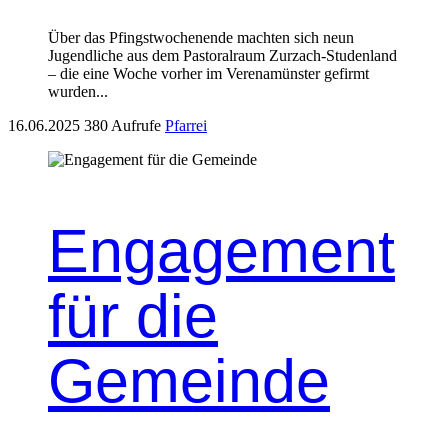
Über das Pfin­gst­woch­enende macht­en sich neun
Jugendliche aus dem Pas­toral­raum Zurzach-Stu­den­land
– die eine Woche vorher im Ver­e­namün­ster gefirmt
wur­den...
16.06.2025
380 Aufrufe
Pfarrei
Engagement
für die
Gemeinde