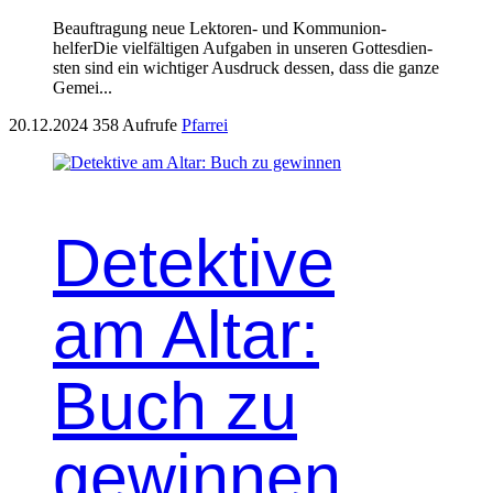
Beauf­tra­gung neue Lek­toren- und Kom­mu­nion­
helferDie vielfälti­gen Auf­gaben in unseren Gottes­di­en­
sten sind ein wichtiger Aus­druck dessen, dass die ganze
Gemei...
20.12.2024
358 Aufrufe
Pfarrei
Detektive
am Altar:
Buch zu
gewinnen