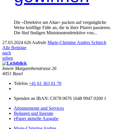
Die «Detek­tive am Altar» pack­en auf vergnügliche
Weise knif­flige Fälle an, die in ihrer Pfar­rei passieren.
Die fünf find­i­gen Min­is­tran­ten­de­tek­tive von...
27.03.2024
626 Aufrufe
Marie-Christine Andres Schürch
Alle Beiträge
nach
soben
Innere Mar­garethen­strasse 26
4051 Basel
Telefon
+41 61 363 01 70
Spenden an IBAN: CH78 0076 1648 9947 0200 1
Abonnemente und Services
Beilagen und Inserate
ePaper aktuelle Ausgabe
Marie-Christine Andres