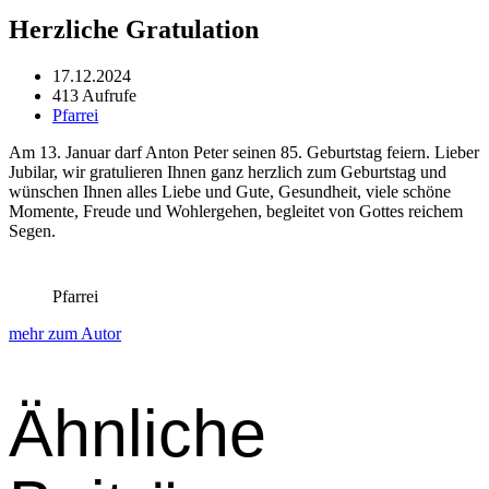
Herzliche Gratulation
17.12.2024
413 Aufrufe
Pfarrei
Am 13. Jan­u­ar darf Anton Peter seinen 85. Geburt­stag feiern. Lieber
Jubi­lar, wir grat­ulieren Ihnen ganz her­zlich zum Geburt­stag und
wün­schen Ihnen alles Liebe und Gute, Gesund­heit, viele schöne
Momente, Freude und Woh­lerge­hen, begleit­et von Gottes reichem
Segen.
Pfarrei
mehr zum Autor
Ähnliche