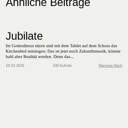
Ähnliche Beiträge
Jubilate
Im Gottes­di­enst sitzen und mit dem Tablet auf dem Schoss das
Kirchen­lied mitsin­gen: Das ist jet­zt noch Zukun­ftsmusik, kön­nte
bald aber Real­ität wer­den. Denn das...
19.03.2026
330 Aufrufe
Ramona Nock