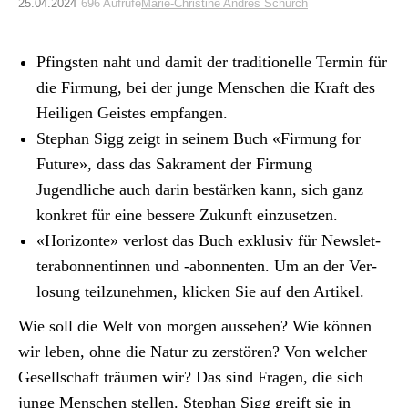
Archiv
25.04.2024
696 Aufrufe
Marie-Christine Andres Schürch
Über uns
Pfin­g­sten naht und damit der tra­di­tionelle Ter­min für
die Fir­mung, bei der junge Men­schen die Kraft des
Heili­gen Geistes emp­fan­gen.
ePaper
Stephan Sigg zeigt in seinem Buch «Fir­mung for
aktuelle Ausgabe
Future», dass das Sakra­ment der Fir­mung
Jugendliche auch darin bestärken kann, sich ganz
konkret für eine bessere Zukun­ft einzuset­zen.
Suchen
«Hor­i­zonte» ver­lost das Buch exk­lu­siv für Newslet­
ter­abon­nentin­nen und ‑abon­nen­ten. Um an der Ver­
losung teilzunehmen, klick­en Sie auf den Artikel.
Wie soll die Welt von mor­gen ausse­hen? Wie kön­nen
wir leben, ohne die Natur zu zer­stören? Von welch­er
Gesellschaft träu­men wir? Das sind Fra­gen, die sich
junge Men­schen stellen. Stephan Sigg greift sie in