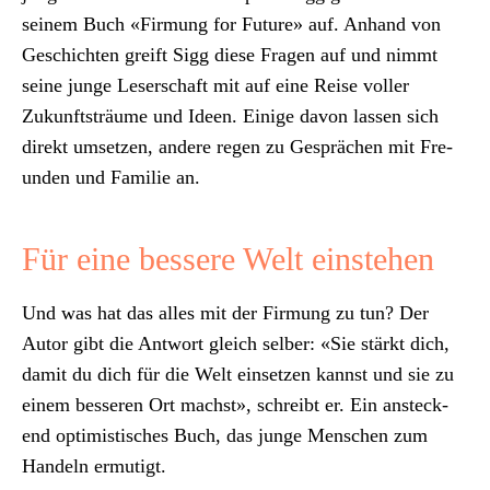
seinem Buch «Fir­mung for Future» auf. Anhand von
Geschicht­en greift Sigg diese Fra­gen auf und nimmt
seine junge Leser­schaft mit auf eine Reise voller
Zukun­ft­sträume und Ideen. Einige davon lassen sich
direkt umset­zen, andere regen zu Gesprächen mit Fre­
un­den und Fam­i­lie an.
Für eine bessere Welt einstehen
Und was hat das alles mit der Fir­mung zu tun? Der
Autor gibt die Antwort gle­ich sel­ber: «Sie stärkt dich,
damit du dich für die Welt ein­set­zen kannst und sie zu
einem besseren Ort machst», schreibt er. Ein ansteck­
end opti­mistis­ches Buch, das junge Men­schen zum
Han­deln ermutigt.