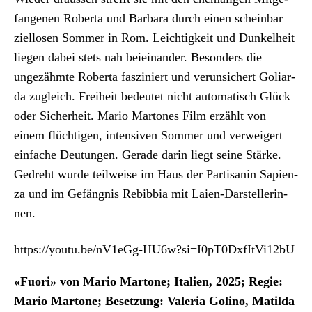
fan­genen Rober­ta und Bar­bara durch einen schein­bar
ziel­losen Som­mer in Rom. Leichtigkeit und Dunkel­heit
liegen dabei stets nah beieinan­der. Beson­ders die
ungezähmte Rober­ta fasziniert und verun­sichert Goliar­
da zugle­ich. Frei­heit bedeutet nicht automa­tisch Glück
oder Sicher­heit. Mario Mar­tones Film erzählt von
einem flüchti­gen, inten­siv­en Som­mer und ver­weigert
ein­fache Deu­tun­gen. Ger­ade darin liegt seine Stärke.
Gedreht wurde teil­weise im Haus der Par­ti­sanin Sapien­
za und im Gefäng­nis Rebib­bia mit Laien-Darstel­lerin­
nen.
https://youtu.be/nV1eGg-HU6w?si=I0pT0DxfItVi12bU
«Fuori» von Mario Mar­tone; Ital­ien, 2025; Regie:
Mario Mar­tone; Beset­zung: Vale­ria Goli­no, Matil­da