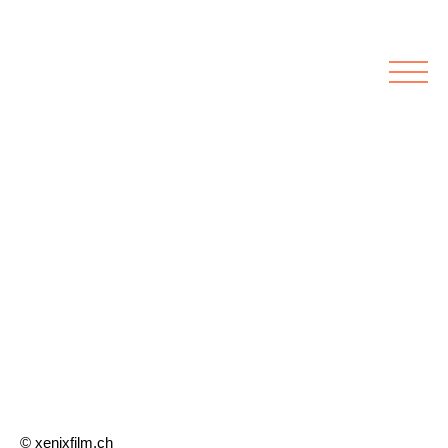
Rubriken
Meine Kirche
Kolumnen
Lichtblick
Zu Besuch bei
Schwerpunkte
Vermischtes
Agenda I&L
Inserate &
Stellenbörse
Beilagen und Inserate
Stellenbörse
© xenixfilm.ch