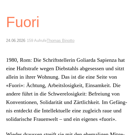
Archiv
Fuori
Über uns
ePaper
24.06.2026
159 Aufrufe
Thomas Binotto
aktuelle Ausgabe
1980, Rom: Die Schrift­stel­lerin Goliar­da Sapien­za hat
eine Haft­strafe wegen Dieb­stahls abge­sessen und sitzt
Suchen
allein in ihrer Woh­nung. Das ist die eine Seite von
«Fuori»: Äch­tung, Arbeit­slosigkeit, Ein­samkeit. Die
andere führt in die Schw­erelosigkeit: Befreiung von
Kon­ven­tio­nen, Sol­i­dar­ität und Zärtlichkeit. Im Gefäng­
nis ent­deckt die Intellek­tuelle eine zugle­ich raue und
sol­i­darische Frauen­welt – und ein eigenes «fuori».
Wieder draussen streift sie mit den ehe­ma­li­gen Mit­ge­