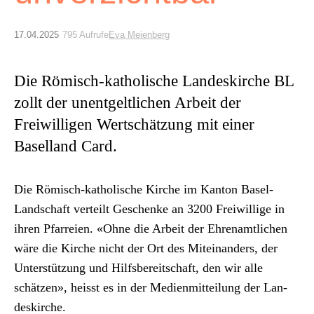
Archiv
17.04.2025
795 Aufrufe
Eva Meienberg
Über uns
Die Römisch-katholische Landeskirche BL
ePaper
zollt der unentgeltlichen Arbeit der
aktuelle Ausgabe
Freiwilligen Wertschätzung mit einer
Baselland Card.
Suchen
Die Römisch-katholis­che Kirche im Kan­ton Basel-
Land­schaft verteilt Geschenke an 3200 Frei­willige in
ihren Pfar­reien. «Ohne die Arbeit der Ehre­namtlichen
wäre die Kirche nicht der Ort des Miteinan­ders, der
Unter­stützung und Hil­fs­bere­itschaft, den wir alle
schätzen», heisst es in der Medi­en­mit­teilung der Lan­
deskirche.