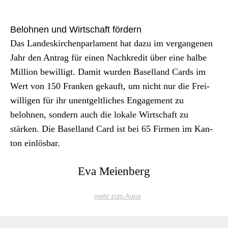
Belohnen und Wirtschaft fördern
Das Lan­deskirchen­par­la­ment hat dazu im ver­gan­genen
Jahr den Antrag für einen Nachkred­it über eine halbe
Mil­lion bewil­ligt. Damit wur­den Basel­land Cards im
Wert von 150 Franken gekauft, um nicht nur die Frei­
willi­gen für ihr unent­geltlich­es Engage­ment zu
belohnen, son­dern auch die lokale Wirtschaft zu
stärken. Die Basel­land Card ist bei 65 Fir­men im Kan­
ton ein­lös­bar.
Eva Meienberg
mehr zum Autor