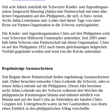
Seit acht Jahren unter­hält die Schweiz­er Kinder- und Jugen­dor­gan­i­
sa­tion Jung­wacht Blau­r­ing (Jubla) eine Part­ner­schaft mit ein­er ähn­
lichen Organ­i­sa­tion auf den Philip­pinen, die sich «Chi­ro» nen­nt.
Sechs Jubla-Lei­t­erin­nen und ‑Leit­er sind dieser Tage von ein­er
Reise zur Part­ner-Organ­i­sa­tion in die Schweiz zurück­gekehrt.
Die Kinder- und Jugen­dor­gan­i­sa­tion Chi­ro auf den Philip­pinen wird
vom Schweiz­er Hil­f­swerk Fas­tenopfer unter­stützt. Seit 2005 unter­
hält Jubla Schweiz eine Part­ner­schaft mit dieser Organ­i­sa­tion. Chi­ro
ist auf den Philip­pinen 1952 nach einem gle­ich­nami­gen bel­gis­chen
Vor­bild gegrün­det wor­den und wird von der Kirche unter­stützt.
Regelmäs­sige Aus­tauschreisen
Seit Beginn dieser Part­ner­schaft find­en regelmäs­sig Aus­tauschreisen
statt. Dabei besuchen entwed­er Chi­ro-Lei­t­ende die Schweiz, oder es
reisen Jubla-Lei­t­ende auf die Philip­pinen. Dieses Jahr bereis­ten
sechs Jubla-Lei­t­ende aus der Schweiz während drei Wochen die
philip­pinis­che Küsten­re­gion Infan­ta und nah­men nördlich von
Mani­la und auf der Insel Cebu an Aktiv­itäten der lokalen Chi­ro-
Grup­pen teil. Unterge­bracht waren sie bei Gast­fam­i­lien, was ihnen
einen Ein­blick in den philip­pinis­chen All­t­ag ver­schaffte.