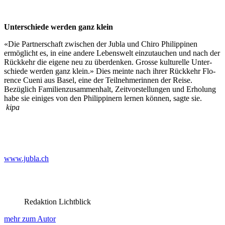
Unter­schiede wer­den ganz klein
«Die Part­ner­schaft zwis­chen der Jubla und Chi­ro Philip­pinen
ermöglicht es, in eine andere Lebenswelt einzu­tauchen und nach der
Rück­kehr die eigene neu zu über­denken. Grosse kul­turelle Unter­
schiede wer­den ganz klein.» Dies meinte nach ihrer Rück­kehr Flo­
rence Cueni aus Basel, eine der Teil­nehmerin­nen der Reise.
Bezüglich Fam­i­lien­zusam­men­halt, Zeitvorstel­lun­gen und Erhol­ung
habe sie einiges von den Philip­pin­ern ler­nen kön­nen, sagte sie.
kipa
www.jubla.ch
Redaktion Lichtblick
mehr zum Autor