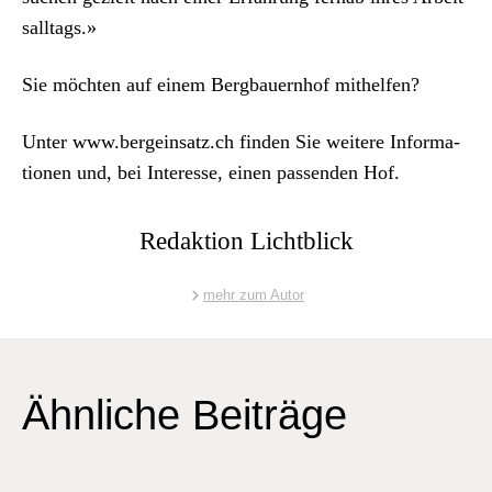
sall­t­ags.»
Sie möcht­en auf einem Berg­bauern­hof mithelfen?
Unter
www.bergeinsatz.ch
find­en Sie weit­ere Infor­ma­
tio­nen und, bei Inter­esse, einen passenden Hof.
Redaktion Lichtblick
mehr zum Autor
Ähnliche Beiträge