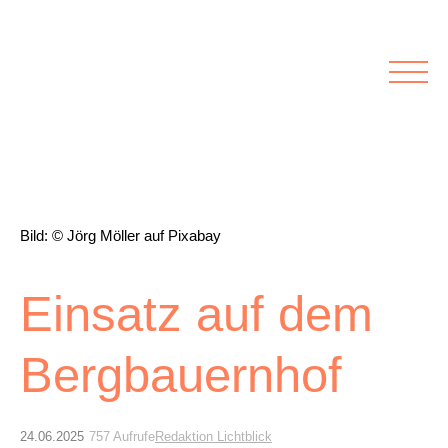
Rubriken
Meine Kirche
Kolumnen
Lichtblick
Zu Besuch bei
Schwerpunkte
Vermischtes
Agenda I&L
Bild: © Jörg Möller auf Pixabay
Inserate &
Einsatz auf dem
Stellenbörse
Bergbauernhof
Beilagen und Inserate
Stellenbörse
24.06.2025
757 Aufrufe
Redaktion Lichtblick