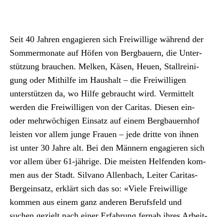
Archiv
Über uns
Seit 40 Jahren engagieren sich Frei­willige während der
Som­mer­monate auf Höfen von Berg­bauern, die Unter­
ePaper
stützung brauchen. Melken, Käsen, Heuen, Stall­reini­
gung oder Mith­il­fe im Haushalt – die Frei­willi­gen
aktuelle Ausgabe
unter­stützen da, wo Hil­fe gebraucht wird. Ver­mit­telt
wer­den die Frei­willi­gen von der Car­i­tas. Diesen ein-
Suchen
oder mehrwöchi­gen Ein­satz auf einem Berg­bauern­hof
leis­ten vor allem junge Frauen – jede dritte von ihnen
ist unter 30 Jahre alt. Bei den Män­nern engagieren sich
vor allem über 61-jährige. Die meis­ten Helfend­en kom­
men aus der Stadt. Sil­vano Allen­bach, Leit­er Car­i­tas-
Bergein­satz, erk­lärt sich das so: «Viele Frei­willige
kom­men aus einem ganz anderen Berufs­feld und
suchen gezielt nach ein­er Erfahrung fernab ihres Arbeit­