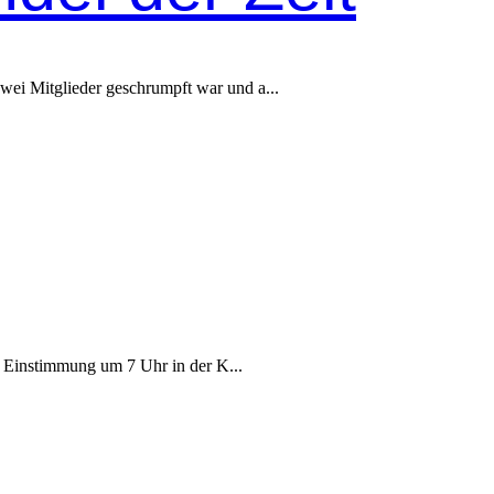
wei Mit­glieder geschrumpft war und a...
r Ein­stim­mung um 7 Uhr in der K...