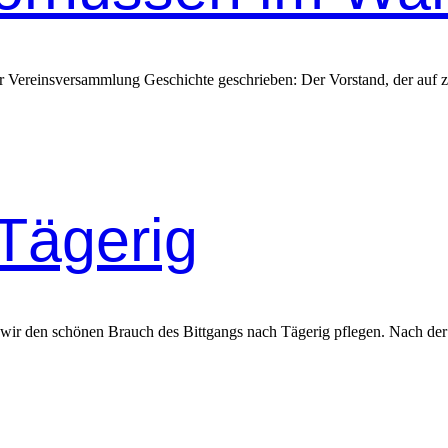
 Vere­insver­samm­lung Geschichte geschrieben: Der Vor­stand, der auf z
Tägerig
en wir den schö­nen Brauch des Bittgangs nach Tägerig pfle­gen. Nach de