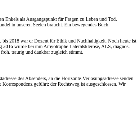
en Enkels als Aus­gangspunkt für Fra­gen zu Leben und Tod.
­del in unseren See­len braucht. Ein bewe­gen­des Buch.
.
e, bis 2018 war er Dozent für Ethik und Nach­haltigkeit. Noch heute ist
ling 2016 wurde bei ihm Amy­otro­phe Lat­er­al­sklerose, ALS, diag­nos­
, froh, trau­rig und dankbar zugle­ich stimmt.
adresse des Absenders, an die Hor­i­zonte-Ver­losungsadresse
senden.
Kor­re­spon­denz geführt; der Rechtsweg ist aus­geschlossen. Wir