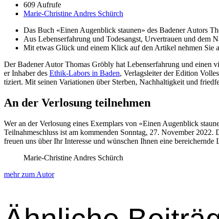
609 Aufrufe
Marie-Christine Andres Schürch
Das Buch «Einen Augen­blick staunen» des Baden­er Autors Thom
Aus Lebenser­fahrung und Tode­sangst, Urver­trauen und dem Nac
Mit etwas Glück und einem Klick auf den Artikel nehmen Sie an
Der Baden­er Autor Thomas Gröbly hat Lebenser­fahrung und einen viel­s
er Inhab­er des
Ethik-Labors in Baden
, Ver­lagsleit­er der Edi­tion Vo
tiziert. Mit seinen Vari­a­tio­nen über Ster­ben, Nach­haltigkeit und frie
An der Verlosung teilnehmen
Wer an der Ver­losung eines Exem­plars von «Einen Augen­blick staune
Teil­nahmeschluss ist am kom­menden Son­ntag, 27. Novem­ber 2022. Der
freuen uns über Ihr Inter­esse und wün­schen Ihnen eine bere­ich­ernde L
Marie-Christine Andres Schürch
mehr zum Autor