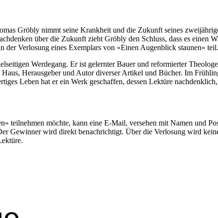
as Gröbly nimmt seine Krankheit und die Zukun­ft seines zwei­jähri­g
h­denken über die Zukun­ft zieht Gröbly den Schluss, dass es einen Wan
 der Ver­losung eines Exem­plars von «Einen Augen­blick staunen» teil
eit­i­gen Werde­gang. Er ist gel­ern­ter Bauer und reformiert­er The­olog
lles Haus, Her­aus­ge­ber und Autor divers­er Artikel und Büch­er. Im Früh­
d­fer­tiges Leben hat er ein Werk geschaf­fen, dessen Lek­türe nach­den­klich
n» teil­nehmen möchte, kann eine E‑Mail, verse­hen mit Namen und Post
 Gewin­ner wird direkt benachrichtigt. Über die Ver­losung wird keine 
ek­türe.