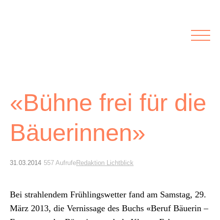
Rubriken
Meine Kirche
Kolumnen
Lichtblick
Zu Besuch bei
Schwerpunkte
Vermischtes
Agenda I&L
«Bühne frei für die
Bäuerinnen»
Inserate &
Stellenbörse
31.03.2014
557 Aufrufe
Redaktion Lichtblick
Beilagen und Inserate
Stellenbörse
Bei strahlen­dem Früh­lingswet­ter fand am Sam­stag, 29.
März 2013, die Vernissage des Buchs «Beruf Bäuerin –