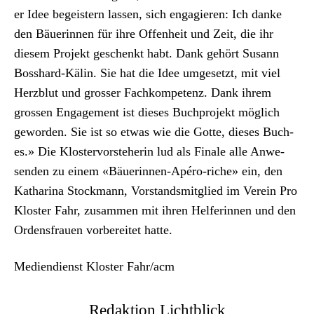
er Idee begeis­tern lassen, sich engagieren: Ich danke
den Bäuerin­nen für ihre Offen­heit und Zeit, die ihr
diesem Pro­jekt geschenkt habt. Dank gehört Susann
Bosshard-Kälin. Sie hat die Idee umge­set­zt, mit viel
Herzblut und gross­er Fachkom­pe­tenz. Dank ihrem
grossen Engage­ment ist dieses Buch­pro­jekt möglich
gewor­den. Sie ist so etwas wie die Gotte, dieses Buch­
es.» Die Kloster­vorste­herin lud als Finale alle Anwe­
senden zu einem «Bäuerin­nen-Apéro-riche» ein, den
Katha­ri­na Stock­mann, Vor­standsmit­glied im Vere­in Pro
Kloster Fahr, zusam­men mit ihren Helferin­nen und den
Ordens­frauen vor­bere­it­et hat­te.
Medi­en­di­enst Kloster Fahr/acm
Redaktion Lichtblick