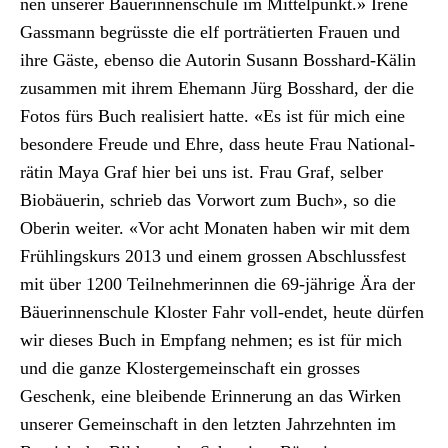
nen unser­er Bäuerin­nen­schule im Mit­telpunkt.» Irene
Gassmann begrüsste die elf porträtierten Frauen und
ihre Gäste, eben­so die Autorin Susann Bosshard-Kälin
zusam­men mit ihrem Ehe­mann Jürg Bosshard, der die
Fotos fürs Buch real­isiert hat­te. «Es ist für mich eine
beson­dere Freude und Ehre, dass heute Frau Nation­al­
rätin Maya Graf hier bei uns ist. Frau Graf, sel­ber
Biobäuerin, schrieb das Vor­wort zum Buch», so die
Oberin weit­er. «Vor acht Monat­en haben wir mit dem
Früh­lingskurs 2013 und einem grossen Abschlussfest
mit über 1200 Teil­nehmerin­nen die 69-jährige Ära der
Bäuerin­nen­schule Kloster Fahr voll-endet, heute dür­fen
wir dieses Buch in Emp­fang nehmen; es ist für mich
und die ganze Klosterge­mein­schaft ein gross­es
Geschenk, eine bleibende Erin­nerung an das Wirken
unser­er Gemein­schaft in den let­zten Jahrzehn­ten im