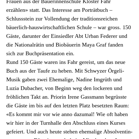
Archiv
Frauen aus der Bäuerin­nen­schule Kloster Fahr
erzählen» statt. Das Inter­esse am Porträt­buch –
Über uns
Schlussstein zur Vol­len­dung der tra­di­tion­sre­ichen
bäuer­lich-hauswirtschaftlichen Schule – war gross. 150
Gäste, darunter der Ein­siedler Abt Urban Fed­er­er und
ePaper
die Nation­al­rätin und Biobäuerin Maya Graf fan­den
aktuelle Ausgabe
sich zur Buch­präsen­ta­tion ein.
Rund 150 Gäste waren ins Fahr gereist, um das neue
Buch aus der Taufe zu heben. Mit Schwyz­er Örgeli-
Suchen
Musik gaben zwei Ehe­ma­lige, Nadine Imgrüth und
Luzia Dubach­er, von Beginn weg den lock­eren und
fröh­lichen Takt an. Pri­or­in Irene Gassmann begrüsste
die Gäste im bis auf den let­zten Platz beset­zten Raum:
«Es kommt mir vor wie anno dazu­mal! Wie oft haben
wir hier in der Turn­halle den Abschluss eines Kurs­es
gefeiert. Und auch heute ste­hen ehe­ma­lige Absol­ventin­