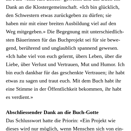
Dank an die Klosterge­mein­schaft. «Ich bin glück­lich,
den Schwest­ern etwas zurück­geben zu dür­fen; sie
haben mir mit ein­er bre­it­en Aus­bil­dung viel auf den
Weg mit­gegeben.» Die Begeg­nung mit unter­schiedlich­
sten Bäuerin­nen für das Buch­pro­jekt sei für sie bewe­
gend, berührend und unglaublich span­nend gewe­sen.
«Ich habe viel von euch gel­ernt, übers Leben, über die
Liebe, über Ver­lust und Ver­trauen, Mut und Humor. Ich
bin euch dankbar für das geschenk­te Ver­trauen; ihr habt
etwas zu sagen und traut euch. Mit dem Buch habt ihr
eine Stimme in der Öffentlichkeit bekom­men, ihr habt
es ver­di­ent.»
Abschliessender Dank an die Buch-Gotte
Das Schluss­wort hat­te die Pri­or­in: «Ein Pro­jekt wie
dieses wird nur möglich, wenn Men­schen sich von ein­