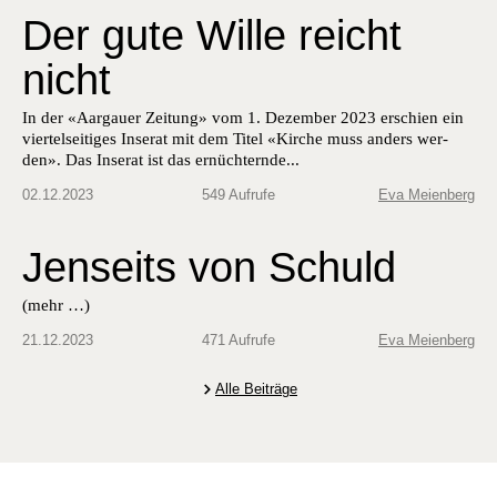
Der gute Wille reicht
nicht
In der «Aar­gauer Zeitung» vom 1. Dezem­ber 2023 erschien ein
vier­tel­seit­iges Inser­at mit dem Titel «Kirche muss anders wer­
den». Das Inser­at ist das ernüchternde...
02.12.2023
549 Aufrufe
Eva Meienberg
Jenseits von Schuld
(mehr …)
21.12.2023
471 Aufrufe
Eva Meienberg
Alle Beiträge