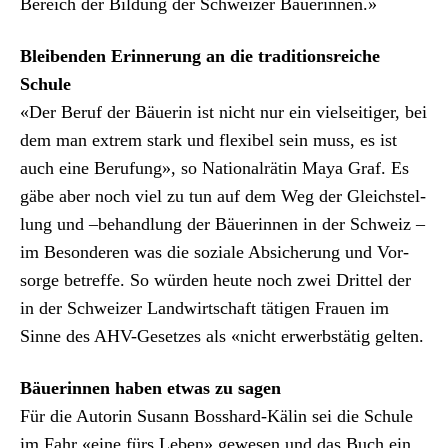
Bere­ich der Bil­dung der Schweiz­er Bäuerin­nen.»
Bleiben­den Erin­nerung an die tra­di­tion­sre­iche
Schule
«Der Beruf der Bäuerin ist nicht nur ein viel­seit­iger, bei
dem man extrem stark und flex­i­bel sein muss, es ist
auch eine Beru­fung», so Nation­al­rätin Maya Graf. Es
gäbe aber noch viel zu tun auf dem Weg der Gle­ich­stel­
lung und –behand­lung der Bäuerin­nen in der Schweiz –
im Beson­deren was die soziale Absicherung und Vor­
sorge betr­e­ffe. So wür­den heute noch zwei Drit­tel der
in der Schweiz­er Land­wirtschaft täti­gen Frauen im
Sinne des AHV-Geset­zes als «nicht erwerb­stätig gel­ten.
Bäuerin­nen haben etwas zu sagen
Für die Autorin Susann Bosshard-Kälin sei die Schule
im Fahr «eine fürs Leben» gewe­sen und das Buch ein