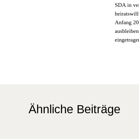
SDA in ver
heiratswill
Anfang 2007
aus­bleiben
einge­tra­g
Ähnliche Beiträge