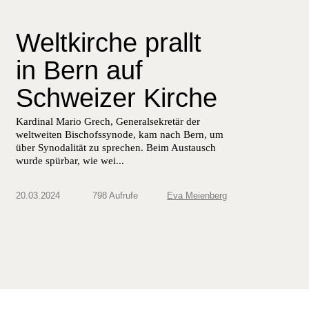
Weltkirche prallt
in Bern auf
Schweizer Kirche
Kar­di­nal Mario Grech, Gen­er­alsekretär der
weltweit­en Bischof­ssyn­ode, kam nach Bern, um
über Syn­odal­ität zu sprechen. Beim Aus­tausch
wurde spür­bar, wie wei...
20.03.2024
798 Aufrufe
Eva Meienberg