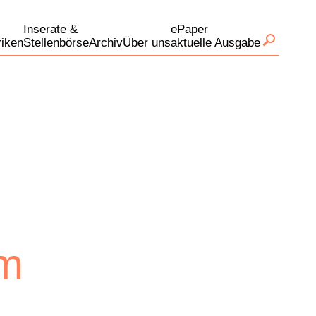
Inserate &
ePaper
iken
Stellenbörse
Archiv
Über uns
aktuelle Ausgabe
hm