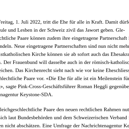
e­itag, 1. Juli 2022, tritt die Ehe für alle in Kraft. Damit dür­f
le und Les­ben in der Schweiz ziv­il das Jawort geben. Gle­
htliche Paare kön­nen zudem ihre einge­tra­gene Part­ner­schaft 
deln. Neue einge­tra­gene Part­ner­schaften sind nun nicht meh
istkatholis­chen Kirche kön­nen sie ab sofort auch das Ehe­sakr
n. Der Frauen­bund will das­selbe auch in der römisch-katholis­
e­ichen. Das Kirchen­recht sieht nach wie vor keine Eheschlies­
hlechtliche Paare vor. «Die Ehe für alle ist ein Meilen­stein fü
ung», sagte Pink-Cross-Geschäfts­führer Roman Heg­gli gegenübe
­na­gen­tur Key­stone-SDA.
le­ichgeschlechtliche Paare den neuen rechtlichen Rah­men nu
sich laut Bun­des­be­hör­den und dem Schweiz­erischen Ver­band 
en nicht abschätzen. Eine Umfrage der Nachricht­e­na­gen­tur Ke