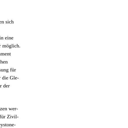
en sich
in eine
r möglich.
a­ment
chen
sung für
r die Gle­
r der
tzen wer­
für Zivil­
y­stone-