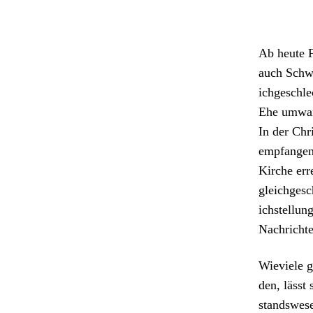
Ab heute Fr
auch Schwu
ichgeschlec
Ehe umwan­
In der Chr
emp­fan­ge
Kirche err
gle­ichgesc
ich­stel­l
Nachricht­e
Wieviele g
den, lässt 
standswe­s