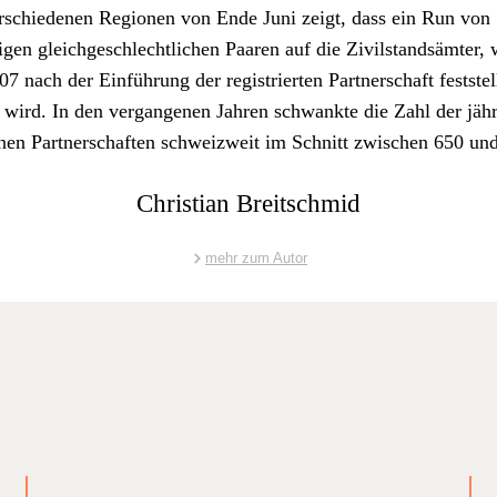
­schiede­nen Regio­nen von Ende Juni zeigt, dass ein Run von
i­gen gle­ichgeschlechtlichen Paaren auf die Zivil­stand­sämter, 
 nach der Ein­führung der reg­istri­erten Part­ner­schaft fest­stel
 wird. In den ver­gan­genen Jahren schwank­te die Zahl der jäh
e­nen Part­ner­schaften schweizweit im Schnitt zwis­chen 650 un
Christian Breitschmid
mehr zum Autor