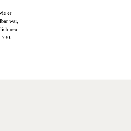
wie er
l­bar war,
rlich neu
d 730.