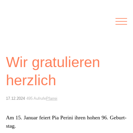
Rubriken
Meine Kirche
Kolumnen
Lichtblick
Zu Besuch bei
Schwerpunkte
Vermischtes
Agenda I&L
Wir gratulieren
herzlich
Inserate &
Stellenbörse
17.12.2024
495 Aufrufe
Pfarrei
Beilagen und Inserate
Stellenbörse
Am 15. Jan­u­ar feiert Pia Peri­ni ihren hohen 96. Geburt­
stag.