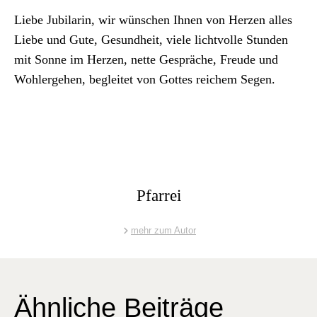
Archiv
Liebe Jubi­lar­in, wir wün­schen Ihnen von Herzen alles
Liebe und Gute, Gesund­heit, viele lichtvolle Stun­den
Über uns
mit Sonne im Herzen, nette Gespräche, Freude und
Woh­lerge­hen, begleit­et von Gottes reichem Segen.
ePaper
aktuelle Ausgabe
Suchen
Pfarrei
mehr zum Autor
Ähnliche Beiträge