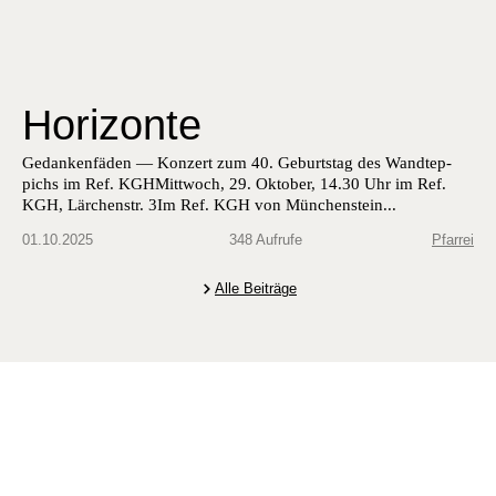
Horizonte
Gedanken­fä­den — Konz­ert zum 40. Geburt­stag des Wandtep­
pichs im Ref. KGHMittwoch, 29. Okto­ber, 14.30 Uhr im Ref.
KGH, Lärchen­str. 3Im Ref. KGH von München­stein...
01.10.2025
348 Aufrufe
Pfarrei
Alle Beiträge