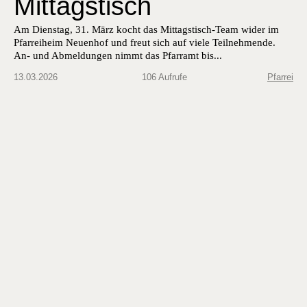
Mittagstisch
Am Dien­stag, 31. März kocht das Mit­tagstisch-Team wider im
Pfar­rei­heim Neuen­hof und freut sich auf viele Teil­nehmende.
An- und Abmel­dun­gen nimmt das Pfar­ramt bis...
13.03.2026
106 Aufrufe
Pfarrei