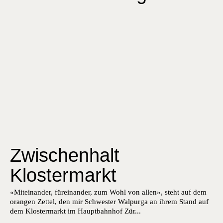
Zwischenhalt
Klostermarkt
«Miteinan­der, füreinan­der, zum Wohl von allen», ste­ht auf dem
orangen Zettel, den mir Schwest­er Walpur­ga an ihrem Stand auf
dem Kloster­markt im Haupt­bahn­hof Zür...