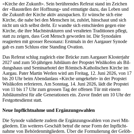
«Kirche der Zukun­ft». Sein berühren­des Refer­at stand im Zeichen
der «Baustellen der Hoff­nung» und ermutigte dazu, das Leben und
die Zukun­ft der Kirche aktiv anzu­pack­en. Er wün­sche sich eine
Kirche, die nahe bei den Men­schen ist, zuhört, hin­schaut und sich
nicht um sich selb­st dreht. Er wandte sich entsch­ieden gegen eine
Kirche, die ihre Macht­struk­turen und ver­al­teten Tra­di­tio­nen pflegt,
statt zu zeigen, dass Gott Men­sch gewor­den ist. Die Syn­odalen
reagierten mit gross­er Res­o­nanz: Erst­mals in der Aar­gauer Syn­ode
gab es zum Schluss eine Stand­ing Ova­tion.
Das Refer­at schlug zugle­ich eine Brücke zum Aar­gauer Kloster­jahr
2027 und zum 50‑jährigen Jubiläum der Prop­stei Wis­likofen als Bil­
dung­shaus und Sem­i­narho­tel der Römisch-Katholis­chen Kirche im
Aar­gau. Pater Mar­tin Werlen wird am Fre­itag, 12. Juni 2026, von 17
bis 20 Uhr beim Aben­dan­lass «Kirche umgekehrt» in der Prop­stei
Wis­likofen referieren. Am Son­ntag, 14. Juni 2026, lädt die Prop­stei
von 11 bis 17 Uhr zum grossen Tag der offe­nen Tür mit einem
Jubiläums­fest für alle Gen­er­a­tio­nen ein. Zuvor find­et um 10 Uhr der
Fest­gottes­di­enst statt.
Neue Inpflicht­nahme und Ergänzungswahlen
Die Syn­ode vali­dierte zudem die Ergänzungswahlen von zwei Mit­
gliedern. Ein weit­eres Geschäft betraf die neue Form der Inpflicht­
nahme von Behör­den­mit­gliedern. Über die For­mulierung der Gelöb­