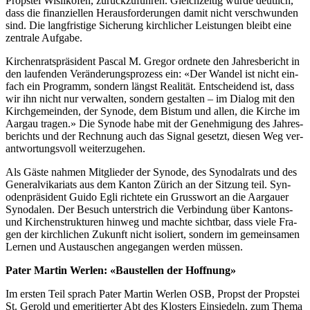
Prop­stei Wis­likofen, zurück­zuführen. Gle­ichzeit­ig wurde deut­lich,
dass die finanziellen Her­aus­forderun­gen damit nicht ver­schwun­den
sind. Die langfristige Sicherung kirch­lich­er Leis­tun­gen bleibt eine
zen­trale Auf­gabe.
Kirchen­rat­spräsi­dent Pas­cal M. Gre­gor ord­nete den Jahres­bericht in
den laufend­en Verän­derung­sprozess ein: «Der Wan­del ist nicht ein­
fach ein Pro­gramm, son­dern längst Real­ität. Entschei­dend ist, dass
wir ihn nicht nur ver­wal­ten, son­dern gestal­ten – im Dia­log mit den
Kirchge­mein­den, der Syn­ode, dem Bis­tum und allen, die Kirche im
Aar­gau tra­gen.» Die Syn­ode habe mit der Genehmi­gung des Jahres­
berichts und der Rech­nung auch das Sig­nal geset­zt, diesen Weg ver­
ant­wor­tungsvoll weit­erzuge­hen.
Als Gäste nah­men Mit­glieder der Syn­ode, des Syn­odal­rats und des
Gen­er­alvikari­ats aus dem Kan­ton Zürich an der Sitzung teil. Syn­
oden­präsi­dent Gui­do Egli richtete ein Gruss­wort an die Aar­gauer
Syn­odalen. Der Besuch unter­strich die Verbindung über Kan­tons-
und Kirchen­struk­turen hin­weg und machte sicht­bar, dass viele Fra­
gen der kirch­lichen Zukun­ft nicht isoliert, son­dern im gemein­samen
Ler­nen und Aus­tauschen ange­gan­gen wer­den müssen.
Pater Mar­tin Werlen: «Baustellen der Hoff­nung»
Im ersten Teil sprach Pater Mar­tin Werlen OSB, Propst der Prop­stei
St. Gerold und emer­i­tiert­er Abt des Klosters Ein­siedeln, zum The­ma