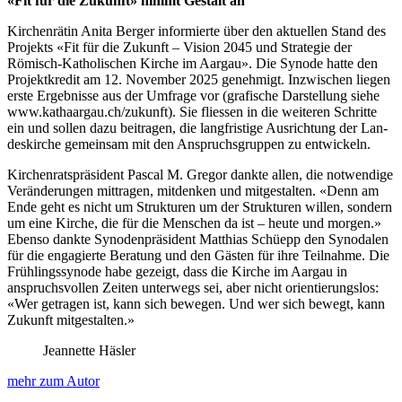
«Fit für die Zukun­ft» nimmt Gestalt an
Kirchen­rätin Ani­ta Berg­er informierte über den aktuellen Stand des
Pro­jek­ts «Fit für die Zukun­ft – Vision 2045 und Strate­gie der
Römisch-Katholis­chen Kirche im Aar­gau». Die Syn­ode hat­te den
Pro­jek­tkred­it am 12. Novem­ber 2025 genehmigt. Inzwis­chen liegen
erste Ergeb­nisse aus der Umfrage vor (grafis­che Darstel­lung siehe
www.kathaargau.ch/zukunft). Sie fliessen in die weit­eren Schritte
ein und sollen dazu beitra­gen, die langfristige Aus­rich­tung der Lan­
deskirche gemein­sam mit den Anspruchs­grup­pen zu entwick­eln.
Kirchen­rat­spräsi­dent Pas­cal M. Gre­gor dank­te allen, die notwendi­ge
Verän­derun­gen mit­tra­gen, mit­denken und mit­gestal­ten. «Denn am
Ende geht es nicht um Struk­turen um der Struk­turen willen, son­dern
um eine Kirche, die für die Men­schen da ist – heute und mor­gen.»
Eben­so dank­te Syn­oden­präsi­dent Matthias Schüepp den Syn­odalen
für die engagierte Beratung und den Gästen für ihre Teil­nahme. Die
Früh­lingssyn­ode habe gezeigt, dass die Kirche im Aar­gau in
anspruchsvollen Zeit­en unter­wegs sei, aber nicht ori­en­tierungs­los:
«Wer getra­gen ist, kann sich bewe­gen. Und wer sich bewegt, kann
Zukun­ft mit­gestal­ten.»
Jeannette Häsler
mehr zum Autor