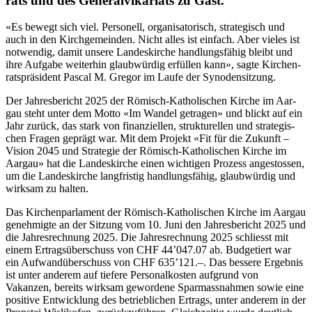
rats und des Gen­er­alvikari­ats zu Gast.
«Es bewegt sich viel. Per­son­ell, organ­isatorisch, strate­gisch und
auch in den Kirchge­mein­den. Nicht alles ist ein­fach. Aber vieles ist
notwendig, damit unsere Lan­deskirche hand­lungs­fähig bleibt und
ihre Auf­gabe weit­er­hin glaub­würdig erfüllen kann», sagte Kirchen­
rat­spräsi­dent Pas­cal M. Gre­gor im Laufe der Syn­oden­sitzung.
Der Jahres­bericht 2025 der Römisch-Katholis­chen Kirche im Aar­
gau ste­ht unter dem Mot­to «Im Wan­del getra­gen» und blickt auf ein
Jahr zurück, das stark von finanziellen, struk­turellen und strate­gis­
chen Fra­gen geprägt war. Mit dem Pro­jekt «Fit für die Zukun­ft –
Vision 2045 und Strate­gie der Römisch-Katholis­chen Kirche im
Aar­gau» hat die Lan­deskirche einen wichti­gen Prozess angestossen,
um die Lan­deskirche langfristig hand­lungs­fähig, glaub­würdig und
wirk­sam zu hal­ten.
Das Kirchen­par­la­ment der Römisch-Katholis­chen Kirche im Aar­gau
genehmigte an der Sitzung vom 10. Juni den Jahres­bericht 2025 und
die Jahres­rech­nung 2025. Die Jahres­rech­nung 2025 schliesst mit
einem Ertragsüber­schuss von CHF 44’047.07 ab. Bud­getiert war
ein Aufwandüber­schuss von CHF 635’121.–. Das bessere Ergeb­nis
ist unter anderem auf tief­ere Per­son­alkosten auf­grund von
Vakanzen, bere­its wirk­sam gewor­dene Spar­mass­nah­men sowie eine
pos­i­tive Entwick­lung des betrieblichen Ertrags, unter anderem in der