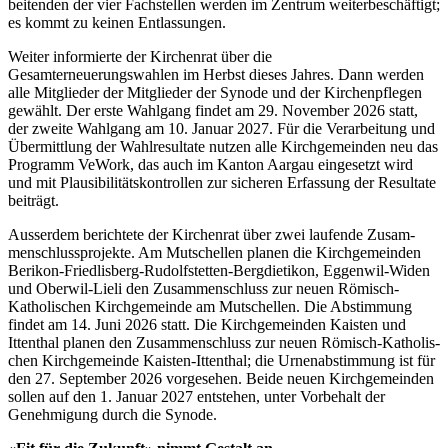
bei­t­en­den der vier Fach­stellen wer­den im Zen­trum weit­erbeschäftigt;
es kommt zu keinen Ent­las­sun­gen.
Weit­er informierte der Kirchen­rat über die
Gesamterneuerungswahlen im Herb­st dieses Jahres. Dann wer­den
alle Mit­glieder der Mit­glieder der Syn­ode und der Kirchenpfle­gen
gewählt. Der erste Wahl­gang find­et am 29. Novem­ber 2026 statt,
der zweite Wahl­gang am 10. Jan­u­ar 2027. Für die Ver­ar­beitung und
Über­mit­tlung der Wahlre­sul­tate nutzen alle Kirchge­mein­den neu das
Pro­gramm VeWork, das auch im Kan­ton Aar­gau einge­set­zt wird
und mit Plau­si­bil­ität­skon­trollen zur sicheren Erfas­sung der Resul­tate
beiträgt.
Ausser­dem berichtete der Kirchen­rat über zwei laufende Zusam­
men­schlusspro­jek­te. Am Mutschellen pla­nen die Kirchge­mein­den
Berikon-Friedlis­berg-Rudolf­stet­ten-Bergdi­etikon, Eggen­wil-Widen
und Ober­wil-Lieli den Zusam­men­schluss zur neuen Römisch-
Katholis­chen Kirchge­meinde am Mutschellen. Die Abstim­mung
find­et am 14. Juni 2026 statt. Die Kirchge­mein­den Kaisten und
Itten­thal pla­nen den Zusam­men­schluss zur neuen Römisch-Katholis­
chen Kirchge­meinde Kaisten-Itten­thal; die Urnen­ab­stim­mung ist für
den 27. Sep­tem­ber 2026 vorge­se­hen. Bei­de neuen Kirchge­mein­den
sollen auf den 1. Jan­u­ar 2027 entste­hen, unter Vor­be­halt der
Genehmi­gung durch die Syn­ode.