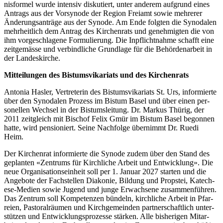
n­is­formel wurde inten­siv disku­tiert, unter anderem auf­grund eines
Antrags aus der Vorsyn­ode der Region Freiamt sowie mehrerer
Änderungsanträge aus der Syn­ode. Am Ende fol­gten die Syn­odalen
mehrheitlich dem Antrag des Kirchen­rats und genehmigten die von
ihm vorgeschla­gene For­mulierung. Die Inpflicht­nahme schafft eine
zeit­gemässe und verbindliche Grund­lage für die Behör­denar­beit in
der Lan­deskirche.
Mit­teilun­gen des Bis­tumsvikari­ats und des Kirchen­rats
Anto­nia Hasler, Vertreterin des Bis­tumsvikari­ats St. Urs, informierte
über den Syn­odalen Prozess im Bis­tum Basel und über einen per­
son­ellen Wech­sel in der Bis­tum­sleitung. Dr. Markus Thürig, der
2011 zeit­gle­ich mit Bischof Felix Gmür im Bis­tum Basel begonnen
hat­te, wird pen­sion­iert. Seine Nach­folge übern­immt Dr. Rue­di
Heim.
Der Kirchen­rat informierte die Syn­ode zudem über den Stand des
geplanten «Zen­trums für Kirch­liche Arbeit und Entwick­lung». Die
neue Organ­i­sa­tion­sein­heit soll per 1. Jan­u­ar 2027 starten und die
Ange­bote der Fach­stellen Diakonie, Bil­dung und Prop­stei, Kat­e­ch­
ese-Medi­en sowie Jugend und junge Erwach­sene zusam­men­führen.
Das Zen­trum soll Kom­pe­ten­zen bün­deln, kirch­liche Arbeit in Pfar­
reien, Pas­toral­räu­men und Kirchge­mein­den part­ner­schaftlich unter­
stützen und Entwick­lung­sprozesse stärken. Alle bish­eri­gen Mitar­