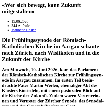
«Wer sich bewegt, kann Zukunft
mitgestalten»
15.06.2026
344 Aufrufe
Jeannette Häsler
Die Frühlingssynode der Römisch-
Katholischen Kirche im Aargau schaute
nach Zürich, nach Wislikofen und in die
Zukunft der Kirche
Am Mittwoch, 10. Juni 2026, kam das Par­la­ment
der Römisch-Katholis­chen Kirche zur Früh­lingssyn­
ode im Aar­gau zusam­men. Im ersten Teil beein­
druck­te Pater Mar­tin Werlen, ehe­ma­liger Abt des
Klosters Ein­siedeln, mit einem pas­toralen Blick auf
die Kirche der Zukun­ft. Zudem waren Vertreterin­
nen und Vertreter der Zürcher Syn­ode, des Syn­odal­