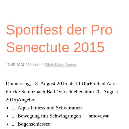
Archiv
Über uns
Sportfest der Pro
ePaper
Senectute 2015
aktuelle Ausgabe
12.05.2024
638 Aufrufe
Silvia Maria Berger
Suchen
Don­ner­stag, 13. August 2015 ab 10 UhrFreibad Aare­
brücke Schinz­nach Bad (Ver­schiebe­da­tum 20. August
2015)Ange­bot
 Aqua-Fit­ness und Schwim­men
 Bewe­gung mit Schwingrin­gen — smovey®
 Bogen­schiessen