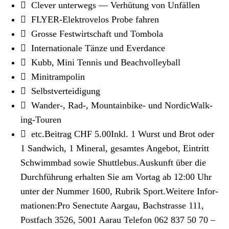
 Clever unter­wegs — Ver­hü­tung von Unfällen
 FLY­ER-Elek­tro­v­e­los Probe fahren
 Grosse Fes­t­wirtschaft und Tombo­la
 Inter­na­tionale Tänze und Ever­dance
 Kubb, Mini Ten­nis und Beachvol­ley­ball
 Minitram­polin
 Selb­stvertei­di­gung
 Wander‑, Rad‑, Moun­tain­bike- und NordicWalk­
ing-Touren
 etc.Beitrag CHF 5.00Inkl. 1 Wurst und Brot oder
1 Sand­wich, 1 Min­er­al, gesamtes Ange­bot, Ein­tritt
Schwimm­bad sowie Shut­tle­bus.Auskun­ft über die
Durch­führung erhal­ten Sie am Vortag ab 12:00 Uhr
unter der Num­mer 1600, Rubrik Sport.Weit­ere Infor­
ma­tio­nen:Pro Senec­tute Aar­gau, Bach­strasse 111,
Post­fach 3526, 5001 Aarau Tele­fon 062 837 50 70 –