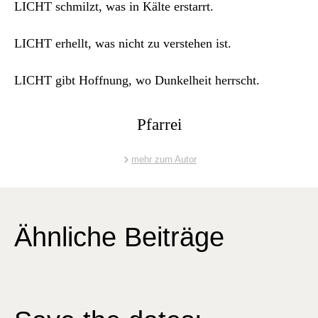
Archiv
LICHT schmilzt, was in Kälte erstar­rt.
Über uns
LICHT erhellt, was nicht zu ver­ste­hen ist.
LICHT gibt Hoff­nung, wo Dunkel­heit herrscht.
ePaper
aktuelle Ausgabe
Pfarrei
mehr zum Autor
Suchen
Ähnliche Beiträge