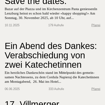
Save the dates:
Bazar auf der Piaz­za und im Kirchen­zen­trum Pas­ta geniessenIn
Lenzburg heisst es schon bald wieder «hap­py shop­ping!» Am
Son­ntag, 30. Novem­ber 2025, ab 10 Uhr, auf...
10.11.2025
179 Aufrufe
Pfarrei
Ein Abend des Dankes:
Verabschiedung von
zwei Katechetinnen
Ein her­zlich­es Dankeschön stand im Mit­telpunkt des gemein­
samen Nacht­essens, zu dem Cor­du­la Napier­aj die Kat­e­chetinnen
am Mon­tagabend, 26. Mai ins Hotel...
06.06.2025
333 Aufrufe
Pfarrei
17. Villmerger