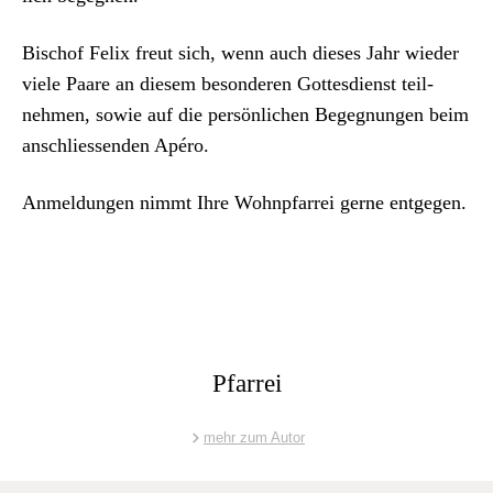
Bischof Felix freut sich, wenn auch dieses Jahr wieder
viele Paare an diesem beson­deren Gottes­di­enst teil­
nehmen, sowie auf die per­sön­lichen Begeg­nun­gen beim
anschliessenden Apéro.
Anmel­dun­gen nimmt Ihre Wohnp­far­rei gerne ent­ge­gen.
Pfarrei
mehr zum Autor