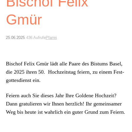
Archiv
Bischof Felix
Gmür
Über uns
ePaper
25.06.2025
436 Aufrufe
Pfarrei
aktuelle Ausgabe
Bischof Felix Gmür lädt alle Paare des Bis­tums Basel,
Suchen
die 2025 ihren 50. Hochzeit­stag feiern, zu einem Fest­
gottes­di­enst ein.
Feiern auch Sie dieses Jahr Ihre Gold­ene Hochzeit?
Dann grat­ulieren wir Ihnen her­zlich! Ihr gemein­samer
Weg bis heute ist wahrlich ein guter Grund zum Feiern.