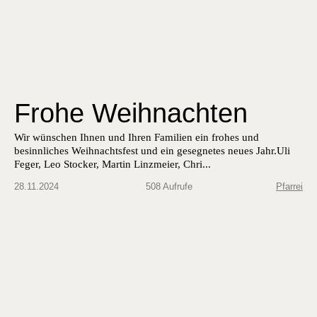
Frohe Weihnachten
Wir wün­schen Ihnen und Ihren Fam­i­lien ein fro­hes und
besinnlich­es Wei­h­nachts­fest und ein geseg­netes neues Jahr.Uli
Feger, Leo Stock­er, Mar­tin Linzmeier, Chri...
28.11.2024
508 Aufrufe
Pfarrei