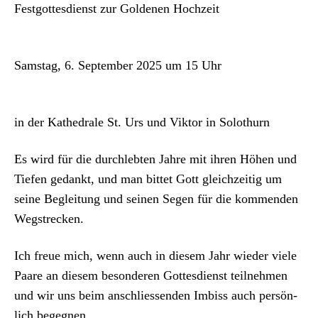
Fest­gottes­di­enst zur Gold­e­nen Hochzeit
Sam­stag, 6. Sep­tem­ber 2025 um 15 Uhr
in der Kathe­drale St. Urs und Vik­tor in Solothurn
Es wird für die durch­lebten Jahre mit ihren Höhen und
Tiefen gedankt, und man bit­tet Gott gle­ichzeit­ig um
seine Begleitung und seinen Segen für die kom­menden
Wegstreck­en.
Ich freue mich, wenn auch in diesem Jahr wieder viele
Paare an diesem beson­deren Gottes­di­enst teil­nehmen
und wir uns beim anschliessenden Imbiss auch per­sön­
lich begeg­nen.