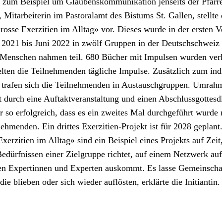
zum Beispiel um Glauben­skom­mu­nika­tion jen­seits der Pfar­re
 Mitar­bei­t­erin im Pas­toralamt des Bis­tums St. Gallen, stellte
rosse Exerz­i­tien im All­t­ag» vor. Dieses wurde in der ersten V
2021 bis Juni 2022 in zwölf Grup­pen in der Deutschschweiz
 Men­schen nah­men teil. 680 Büch­er mit Impulsen wur­den ver
l­ten die Teil­nehmenden tägliche Impulse. Zusät­zlich zum indi
trafen sich die Teil­nehmenden in Aus­tauschgrup­pen. Umrah
t durch eine Auf­tak­tver­anstal­tung und einen Abschlussgottes­d
r so erfol­gre­ich, dass es ein zweites Mal durchge­führt wurde
ehmenden. Ein drittes Exerz­i­tien-Pro­jekt ist für 2028 geplant
erz­i­tien im All­t­ag» sind ein Beispiel eines Pro­jek­ts auf Zeit
dürfnis­sen ein­er Ziel­gruppe richtet, auf einem Net­zw­erk auf
en Exper­tin­nen und Experten auskommt. Es lasse Gemein­scha
 die blieben oder sich wieder auflösten, erk­lärte die Ini­tiantin.