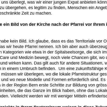
uns über­legt, was wir ein­er jun­gen Expat anbi­eten kön­n
azu überge­hen, es legit­im zu find­en, Men­schen ein Ange
beschränk­te Zeit zu machen.
 ein Bild von der Kirche nach der Pfar­rei vor Ihrem
habe kein Bild. Ich glaube, dass es das Ter­ri­to­ri­ale vor O
das wir heute Pfar­rei nen­nen. Ich bin aber auch überzeug
 Kat­e­gorien wie etwa in der Spi­talseel­sorge, die sich i
ve Care und Medi­zin bewegt, noch viele Chan­cen gibt, wo 
und wirken kann. Das gilt auch für andere Sit­u­a­tio­nen, 
 in einem Umbruch befind­en. Um eine zukun­fts­fähige K
, müssen wir über­legen, wo die lokale Pfar­reistruk­tur ges
und wo neue Mod­elle und For­men erforder­lich sind. Es 
s in der Region Bern erste Schritte zur Bil­dung von grös
ein­heit­en, die das Ganze im Blick haben, ohne das Lokal
en. Vielle­icht wer­den wir mit weniger Mit­teln erfind­erisc