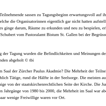
eil­nehmende sassen zu Tagungs­be­ginn erwartungsvoll auf ih
lche die Organ­isatorin­nen eigentlich gar nicht hat­ten auf­stel
es gin­ge darum, Räume zu erkun­den und neu zu bespie­len, erk
 Schu­bert vom Pas­toralamt Bis­tum St. Gallen bei der Begrüs­
der Tagung wur­den die Befind­lichkeit­en und Mei­n­un­gen de
nden abge­holt © tbi
m Saal der Zürcher Paulus Akad­mie? Die Mehrheit der Teil­
­lich Tätige, rund die Hälfte in der Seel­sorge. Die meis­ten au
nige von der staatskirchen­rechtlichen Seite der Kirche. Die Ju
n Jahrgänge von 1980 bis 2000, die Mehrheit im Saal war aber
aar wenige Frei­willige waren vor Ort.