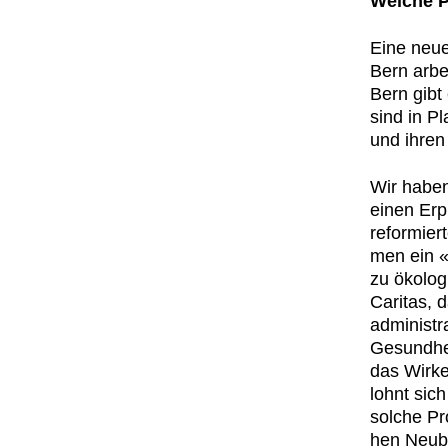
Welche Pr
Eine neue
Bern arbei
Bern gibt 
sind in Pl
und ihren
Wir haben
einen Erp
reformier
men ein «s
zu ökol­o­
Car­i­tas,
admin­is­t
Gesund­he
das Wirken
lohnt sich
solche Pro
hen Neubau