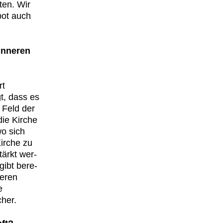
ten. Wir
­bot auch
 inneren
rt
t, dass es
m Feld der
die Kirche
wo sich
irche zu
tärkt wer­
gibt bere­
seren
e
h­er.