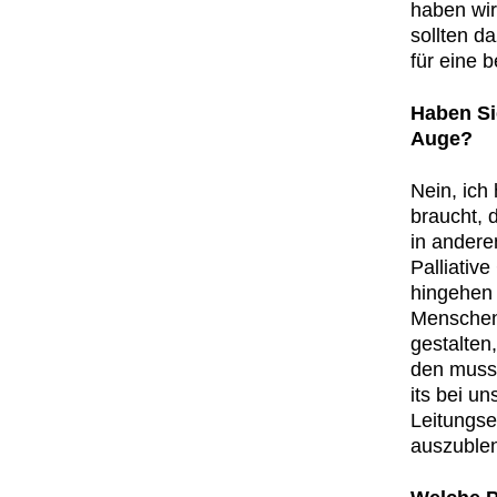
haben wir 
soll­ten d
für eine 
Haben Sie
Auge?
Nein, ich 
braucht, 
in anderen
Pal­lia­ti
hinge­hen 
Men­schen
gestal­ten
den muss 
its bei un
Leitung­s
auszublend