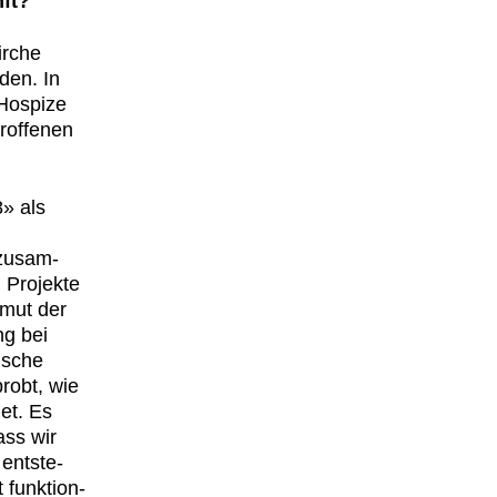
­ft?
irche
­den. In
 Hos­pize
of­fe­nen
8» als
 zusam­
Pro­jek­te
Armut der
ng bei
is­che
robt, wie
­et. Es
ass wir
 entste­
 funk­tion­