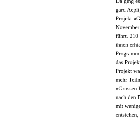
Da ging es 
gard Aepli,
Pro­jekt «G
Novem­ber 
führt. 210
ihnen erhie
Pro­gramm 
das Pro­jek
Pro­jekt wa
mehr Teil­n
«Grossen Ex
nach den Be
mit weni­g
entste­hen,