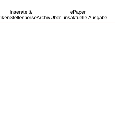
Inserate &
ePaper
iken
Stellenbörse
Archiv
Über uns
aktuelle Ausgabe
n