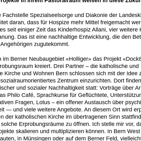
o­jek­te in Ihrem Pas­toral­raum weisen in diese Zukun
 Fach­stelle Spezialseel­sorge und Diakonie der Lan­desk
t­et daran, dass für Hos­pize mehr Mit­tel freigemacht wer
es seit einiger Zeit das Kinder­hos­piz Allani, vier weit­ere
a­nung. Das ist eine nach­haltige Entwick­lung, die den Betr
 Ange­höri­gen zugutekommt.
 im Bern­er Neubauge­bi­et «Hol­liger» das Pro­jekt «Dock
robungsraum kreiert. Drei Part­ner – die katholis­che und
te Kirche und Wohnen Bern schlossen sich mit der Idee
ozial­rau­mori­en­tiertes Zen­trum einzuricht­en. Dort find­en 
gis­ch­er und sozialer Nach­haltigkeit statt: Vorträge über 
 das Phi­lo Café, Sprachkurse für Geflüchtete, Unter­stützu
ra­tiv­en Fra­gen, Lotus – ein offen­er Aus­tausch über psy­ch
it — und viele weit­ere Ange­bote. An diesem Ort wird erp
 der katholis­chen Kirche im über­tra­ge­nen Sinn stat­tfind
 solche Erprobungsräume zu öff­nen. Ich stelle mir vor, d
­jek­te skalieren und mul­ti­plizieren kön­nen. In Bern West
t­en, in Münsin­gen oder auf dem Bern­er Feld, vielle­icht