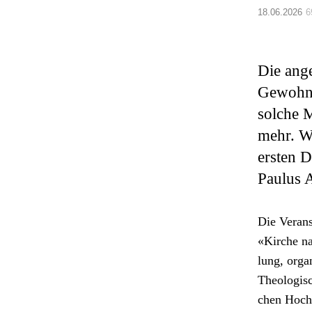
18.06.2026
6
Die ange
Gewohnhe
solche M
mehr. W
ersten 
Paulus 
Die Ver­ans
«Kirche na
lung, organ
The­ol­o­gis
chen Hochs