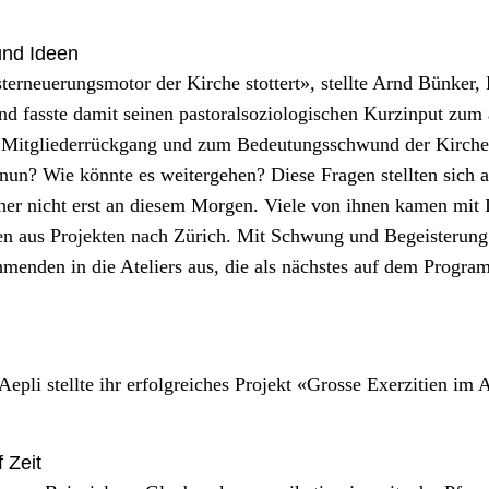
und Ideen
terneuerungsmo­tor der Kirche stot­tert», stellte Arnd Bünker, L
d fasste damit seinen pas­toral­sozi­ol­o­gis­chen Kurz­in­put zum a
 Mit­glieder­rück­gang und zum Bedeu­tungss­chwund der Kirch
un? Wie kön­nte es weit­erge­hen? Diese Fra­gen stell­ten sich 
h­er nicht erst an diesem Mor­gen. Viele von ihnen kamen mit
en aus Pro­jek­ten nach Zürich. Mit Schwung und Begeis­terung
hmenden in die Ate­liers aus, die als näch­stes auf dem Pro­gr
epli stellte ihr erfol­gre­ich­es Pro­jekt «Grosse Exerz­i­tien im Al
 Zeit