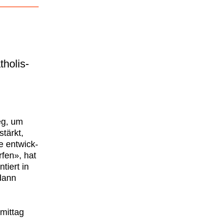
tholis­
eg, um
stärkt,
e entwick­
r­fen», hat
­tiert in
 dann
mit­tag