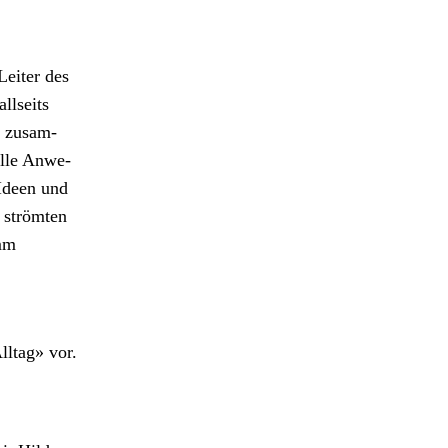
eit­er des
ll­seits
e zusam­
alle Anwe­
 Ideen und
 strömten
amm
l­t­ag» vor.