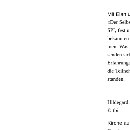
Mit Elan 
«Der Selb­s
SPI, fest un
bekan­nten
men. Was n
senden sic
Erfahrun­g
die Teil­ne
standen.
Hilde­gard A
© tbi
Kirche auf