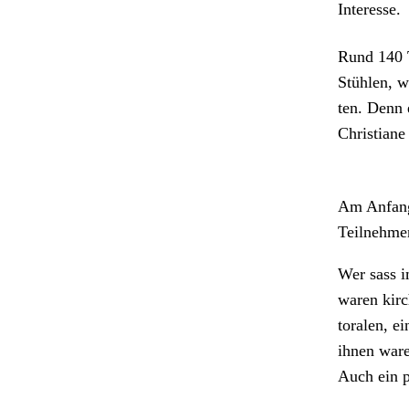
Inter­esse.
Rund 140 T
Stühlen, we
ten. Denn 
Chris­tiane
Am Anfang 
Teil­nehme
Wer sass i
waren kirch
toralen, ei
ihnen ware
Auch ein p