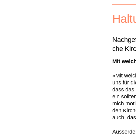
Hal­
Nachge­f
che Kir
Mit welc
«Mit welc
uns für d
dass das 
eln soll­t
mich motivi
den Kirch­
auch, da
Ausser­de