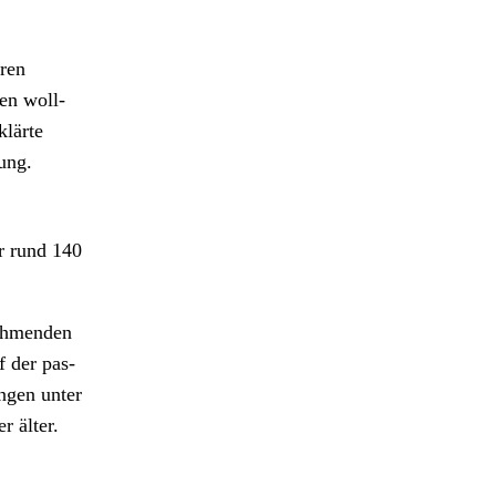
ren
len woll­
­lärte
sung.
r rund 140
nehmenden
f der pas­
n­gen unter
 älter.