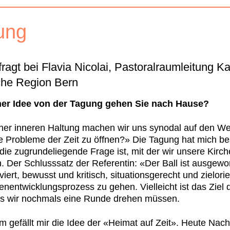
tung
ragt bei Flavia Nico­lai, Pas­toral­raum­leitung Ka
che Region Bern
h­er Idee von der Tagung gehen Sie nach Hause?
h­er inneren Hal­tung machen wir uns syn­odal auf den W
ie Prob­leme der Zeit zu öff­nen?» Die Tagung hat mich be
die zugrun­deliegende Frage ist, mit der wir unsere Kirch
en. Der Schlusssatz der Ref­er­entin: «Der Ball ist aus­ge­wo
ert, bewusst und kri­tisch, sit­u­a­tion­s­gerecht und zielo­ri­en
enen­twick­lung­sprozess zu gehen. Vielle­icht ist das Ziel
ss wir nochmals eine Runde drehen müssen.
m gefällt mir die Idee der «Heimat auf Zeit». Heute Nach­