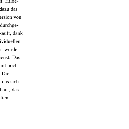
i. Hilde­
 dazu das
er­sion von
 durchge­
kauft, dank
­vidu­ellen
mt wurde
i­enst. Das
 mit noch
. Die
, das sich
­baut, das
ften