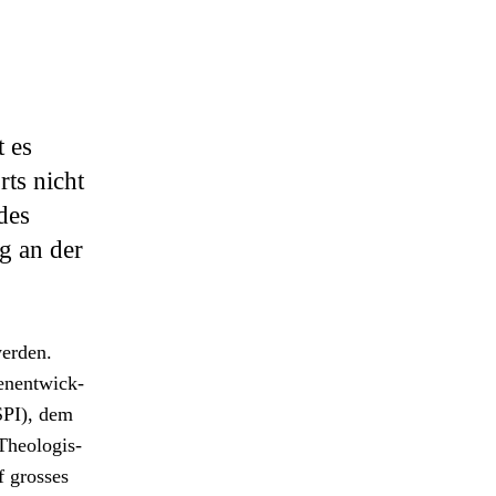
 es
rts nicht
des
g an der
er­den.
enen­twick­
(SPI), dem
he­ol­o­gis­
 gross­es