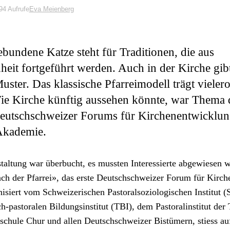
94 Aufrufe
Eva Meienberg
bundene Katze steht für Traditionen, die aus
it fortgeführt werden. Auch in der Kirche gibt
uster. Das klassische Pfarreimodell trägt vielero
ie Kirche künftig aussehen könnte, war Thema 
Deutschschweizer Forums für Kirchenentwicklun
Akademie.
tal­tung war über­bucht, es mussten Inter­essierte abgewiesen w
ch der Pfar­rei», das erste Deutschschweiz­er Forum für Kirch­
­isiert vom Schweiz­erischen Pas­toral­sozi­ol­o­gis­chen Insti­tut 
ch-pas­toralen Bil­dungsin­sti­tut (TBI), dem Pas­toralin­sti­tut der T
chule Chur und allen Deutschschweiz­er Bistümern, stiess auf