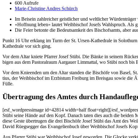
600 Aufrufe
Marie-Christine Andres Schürch
Im Bei­sein zahlre­ich­er geistlich­er und weltlich­er Wür­den­träg
«Hoff­nung leben» lautet Wei­h­bischof Josefs Wahlspruch. Als gu
Die Feier betonte die Bedeut­samkeit des Bischof­samts, aber auc
Punkt 16 Uhr erk­lang im Turm der St. Ursen-Kathe­drale in Solothurn
Kathe­drale vor sich ging.
Vor dem Altar kni­ete Pfar­rer Josef Stübi. Die Bänke in seinem Rück­e
bi­gen aus dem Pas­toral­raum Aar­gauer Lim­mat­tal, wo Stübi noch bis En
Vor dem Knieen­den um den Altar standen die Bis­chöfe von Basel, St. Ga
tius, der Wei­h­bischof im Erzbis­tum Freiburg im Breis­gau sowie die Ä
Fülle.
Übertragung des Amtes durch Handaufleg
[esf_wordpressimage id=42814 width=half float=right][/esf_wordpressima
Stübi seine Hände auf den Kopf. Danach tat­en dies auch die bei­den Mi
diese Geste übertru­gen die drei Bis­chöfe Josef Stübi das Amt des Wei­
David Rüegseg­ger das Evan­gelien­buch über Wei­h­bischof Josefs Kopf,
Aus Pfar­rer Stübi war Wei­h­bischof Josef gewor­den. Die Glocke verkün