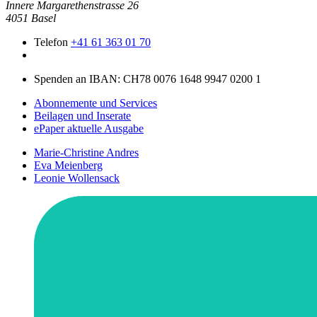
Innere Mar­garethen­strasse 26
4051 Basel
Telefon
+41 61 363 01 70
Spenden an IBAN: CH78 0076 1648 9947 0200 1
Abonnemente und Services
Beilagen und Inserate
ePaper aktuelle Ausgabe
Marie-Christine Andres
Eva Meienberg
Leonie Wollensack