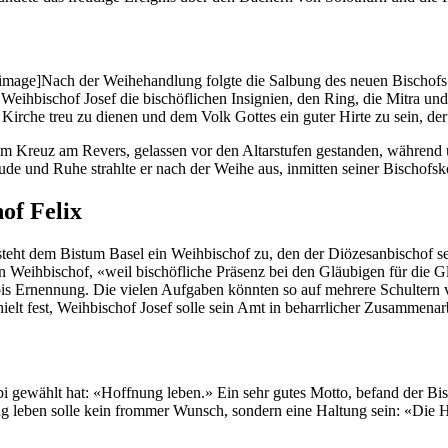
ge]Nach der Wei­he­hand­lung fol­gte die Sal­bung des neuen Bischofs m
 Wei­h­bischof Josef die bis­chöflichen Insignien, den Ring, die Mitra un
Kirche treu zu dienen und dem Volk Gottes ein guter Hirte zu sein, der d
chtem Kreuz am Revers, gelassen vor den Altarstufen ges­tanden, während 
e und Ruhe strahlte er nach der Wei­he aus, inmit­ten sein­er Bischof­sko
of Felix
e­ht dem Bis­tum Basel ein Wei­h­bischof zu, den der Diöze­san­bischof 
en Wei­h­bischof, «weil bis­chöfliche Präsenz bei den Gläu­bi­gen für die
Stübis Ernen­nung. Die vie­len Auf­gaben kön­nten so auf mehrere Schul­te
lt fest, Wei­h­bischof Josef solle sein Amt in behar­rlich­er Zusam­me­nar
Stübi gewählt hat: «Hoff­nung leben.» Ein sehr gutes Mot­to, befand der 
g leben solle kein from­mer Wun­sch, son­dern eine Hal­tung sein: «Die Ha