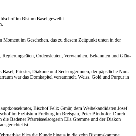
h­bischof im Bis­tum Basel gewei­ht.
n.
men Moment im Geschehen, das zu diesem Zeit­punkt unten in der
­nen, Regierungsräten, Ordensleuten, Ver­wandten, Bekan­nten und Gläu­
 Basel, Priester, Diakone und Seel­sorg­erin­nen, der päp­stliche Nun­
ltar­raum war das Domkapi­tel ver­sam­melt. Weiss, Gold und Pur­pur in
up­tkon­sekra­tor, Bischof Felix Gmür, dem Wei­hekan­di­dat­en Josef
schof im Erzbis­tum Freiburg im Breis­gau, Peter Birk­hofer. Durch
en die Baden­er Pfar­reiseel­sorg­erin Ella Gremme und der Diakon
s­gerichtet ist.
ru­ar­bise blies die Kunde hin­aus in die zehn Bis­tum­skan­tone.