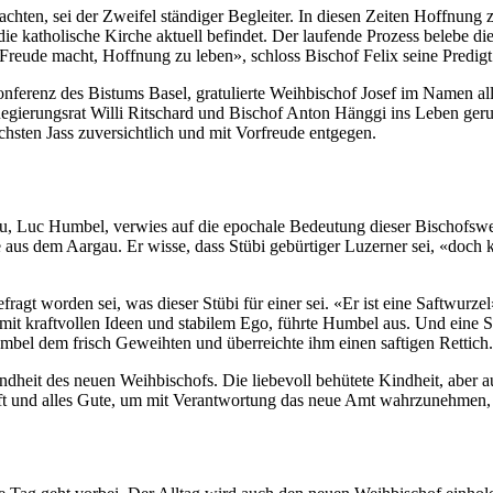
sacht­en, sei der Zweifel ständi­ger Begleit­er. In diesen Zeit­en Hoff­nun
 die katholis­che Kirche aktuell befind­et. Der laufende Prozess belebe
dir Freude macht, Hoff­nung zu leben», schloss Bischof Felix seine Predigt
ferenz des Bis­tums Basel, grat­ulierte Wei­h­bischof Josef im Namen all
egierungsrat Willi Ritschard und Bischof Anton Häng­gi ins Leben gerufen 
­sten Jass zuver­sichtlich und mit Vor­freude ent­ge­gen.
u, Luc Hum­bel, ver­wies auf die epochale Bedeu­tung dieser Bischof­swe
e aus dem Aar­gau. Er wisse, dass Stübi gebür­tiger Luzern­er sei, «doch k
ragt wor­den sei, was dieser Stübi für ein­er sei. «Er ist eine Saftwurzel»,
it mit kraftvollen Ideen und sta­bilem Ego, führte Hum­bel aus. Und eine S
bel dem frisch Gewei­ht­en und über­re­ichte ihm einen safti­gen Ret­tich.
d­heit des neuen Wei­h­bischofs. Die liebevoll behütete Kind­heit, aber a
und alles Gute, um mit Ver­ant­wor­tung das neue Amt wahrzunehmen, es