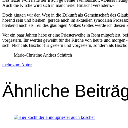
Das let­zte Wort hat­te der frisch gewei­hte Wei­h­bischof: «Dieser heutig
Auch die Kirche wird sich in mancher­lei Hin­sicht verän­dern.»
Doch gin­gen wir den Weg in die Zukun­ft als Gemein­schaft des Glauben
hörend sein und bleiben, ger­ade auch im aktuellen syn­odalen Prozess:
bleibend auch als Teil des gläu­bi­gen Volkes Gottes werde ich diesen 
Vor ein paar Jahren habe er eine Priester­wei­he in Rom mit­ge­feiert,
vorgestern. Ihr werdet gewei­ht für die Kirche von heute und mor­gen»,
sich: Nicht als Bischof für gestern und vorgestern, son­dern als Bisch
Marie-Christine Andres Schürch
mehr zum Autor
Ähnliche Beiträ