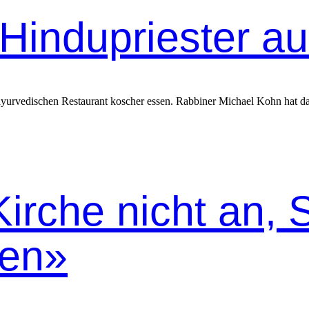
 Hindupriester a
rvedis­chen Restau­rant kosch­er essen. Rab­bin­er Michael Kohn hat das 
irche nicht an, S
den»