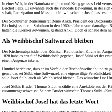
In ein­er Welt, in der Naturkatas­tro­phen und Krieg gross­es Leid verur­
Bischof Felix. Er erwäh­nte auch die syn­odale Bewe­gung, in der sich
schaft, Par­tizipa­tion und Mis­sion. «Ich wün­sche dir, Josef, dass es 
Der Solothurn­er Regierungsrat Remo Ankli, Präsi­dent der Diöze­sankon­
Bischof­s­jass, der in Solothurn in den 1960er-Jahren vom dama­li­gen R
hät­ten die Klerik­er gewon­nen, ges­tand Ankli. Doch er schaue dem näch
Als Weihbischof Saftwurzel bleiben
Der Kirchen­rat­spräsi­dent der Römisch-Katholis­chen Kirche im Aar­ga
1828 habe es erst fünf Wei­h­bis­chöfe gegeben, Josef Stübi sei der erst
einem Augen­zwinkern.
Hum­bel berichtete, dass er im Vor­feld der Bischof­swei­he ab und zu gef
genau das sei Stübi, eine Saftwurzel, eine eigen­willige Per­sön­lichke
solle Josef Stübi auch als Wei­h­bischof bleiben. Das wün­schte Luc Hum­
Josef Stübis Brud­er, Thomas Stübi, erzählte eine Anek­dote aus der Kin
zusam­mengeschweisst. Seinem Brud­er wün­schte Thomas Stübi «Kraft 
Weihbischof Josef hat das letzte Wort