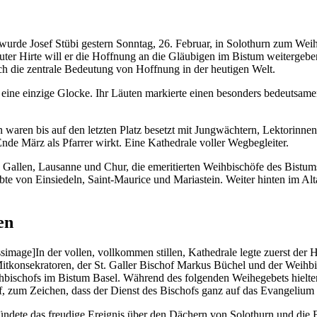
er wurde Josef Stübi gestern Son­ntag, 26. Feb­ru­ar, in Solothurn zum Wei­
ter Hirte will er die Hoff­nung an die Gläu­bi­gen im Bis­tum weit­ergebe
h die zen­trale Bedeu­tung von Hoff­nung in der heuti­gen Welt.
 eine einzige Glocke. Ihr Läuten markierte einen beson­ders bedeut­sa
n waren bis auf den let­zten Platz beset­zt mit Jung­wächtern, Lek­torin
de März als Pfar­rer wirkt. Eine Kathe­drale voller Weg­be­gleit­er.
llen, Lau­sanne und Chur, die emer­i­tierten Wei­h­bis­chöfe des Bis­tums
bte von Ein­siedeln, Saint-Mau­rice und Mari­astein. Weit­er hin­ten im A
en
ge]In der vollen, vol­lkom­men stillen, Kathe­drale legte zuerst der Ha
tkon­sekra­toren, der St. Galler Bischof Markus Büchel und der Wei­h­bi
h­bischofs im Bis­tum Basel. Während des fol­gen­den Wei­hege­bets hiel­t
 zum Zeichen, dass der Dienst des Bischofs ganz auf das Evan­geli­um au
­dete das freudi­ge Ereig­nis über den Däch­ern von Solothurn und die Feb­