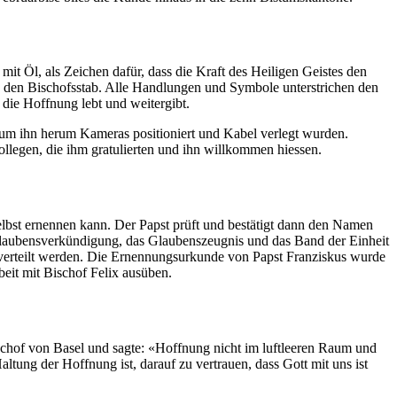
it Öl, als Zeichen dafür, dass die Kraft des Heili­gen Geistes den
d den Bischof­sstab. Alle Hand­lun­gen und Sym­bole unter­strichen den
ie Hoff­nung lebt und weit­ergibt.
um ihn herum Kam­eras posi­tion­iert und Kabel ver­legt wur­den.
l­le­gen, die ihm grat­ulierten und ihn willkom­men hiessen.
selb­st ernen­nen kann. Der Papst prüft und bestätigt dann den Namen
 Glaubensverkündi­gung, das Glauben­szeug­nis und das Band der Ein­heit
rn verteilt wer­den. Die Ernen­nung­surkunde von Papst Franziskus wurde
­beit mit Bischof Felix ausüben.
Bischof von Basel und sagte: «Hoff­nung nicht im luftleeren Raum und
l­tung der Hoff­nung ist, darauf zu ver­trauen, dass Gott mit uns ist