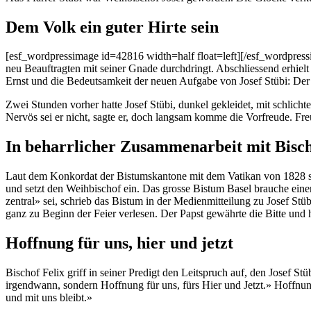
Dem Volk ein guter Hirte sein
[esf_wordpressimage id=42816 width=half float=left][/esf_wordpressima
neu Beauf­tragten mit sein­er Gnade durch­dringt. Abschliessend erhielt
Ernst und die Bedeut­samkeit der neuen Auf­gabe von Josef Stübi: Der 
Zwei Stun­den vorher hat­te Josef Stübi, dunkel gek­lei­det, mit schli
Nervös sei er nicht, sagte er, doch langsam komme die Vor­freude. Freud
In beharrlicher Zusammenarbeit mit Bisch
Laut dem Konko­r­dat der Bis­tum­skan­tone mit dem Vatikan von 1828 st
und set­zt den Wei­h­bischof ein. Das grosse Bis­tum Basel brauche ein
zen­tral» sei, schrieb das Bis­tum in der Medi­en­mit­teilung zu Josef 
ganz zu Beginn der Feier ver­lesen. Der Papst gewährte die Bitte und hie
Hoffnung für uns, hier und jetzt
Bischof Felix griff in sein­er Predigt den Leit­spruch auf, den Josef 
irgend­wann, son­dern Hoff­nung für uns, fürs Hier und Jet­zt.» Hoff­nun
und mit uns bleibt.»