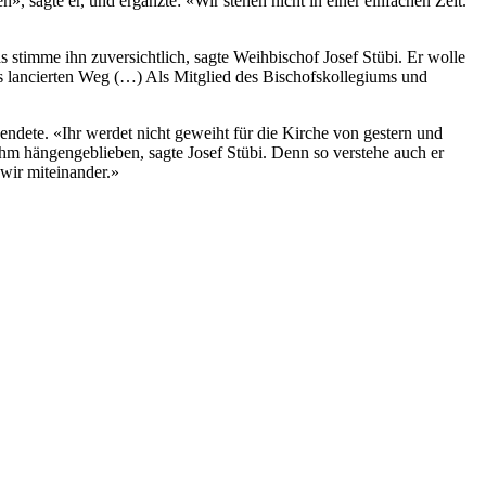
n», sagte er, und ergänzte: «Wir ste­hen nicht in ein­er ein­fachen Zeit.
stimme ihn zuver­sichtlich, sagte Wei­h­bischof Josef Stübi. Er wolle
s lancierten Weg (…) Als Mit­glied des Bischof­skol­legiums und
pendete. «Ihr werdet nicht gewei­ht für die Kirche von gestern und
m hän­genge­blieben, sagte Josef Stübi. Denn so ver­ste­he auch er
wir miteinan­der.»