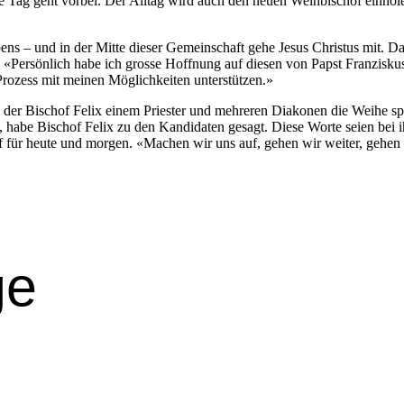
e Tag geht vor­bei. Der All­t­ag wird auch den neuen Wei­h­bischof ein­hole
s – und in der Mitte dieser Gemein­schaft gehe Jesus Chris­tus mit. Das 
 «Per­sön­lich habe ich grosse Hoff­nung auf diesen von Papst Franzisku
Prozess mit meinen Möglichkeit­en unter­stützen.»
 bei der Bischof Felix einem Priester und mehreren Diako­nen die Wei­he s
 habe Bischof Felix zu den Kan­di­dat­en gesagt. Diese Worte seien bei ih
of für heute und mor­gen. «Machen wir uns auf, gehen wir weit­er, gehen 
ge