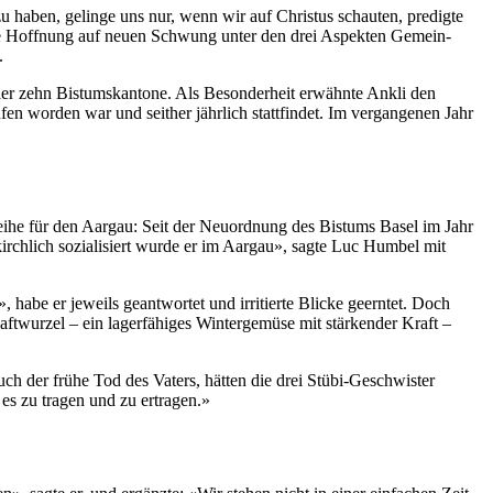
g zu haben, gelinge uns nur, wenn wir auf Chris­tus schaut­en, predigte
 die Hoff­nung auf neuen Schwung unter den drei Aspek­ten Gemein­
.
er zehn Bis­tum­skan­tone. Als Beson­der­heit erwäh­nte Ankli den
wor­den war und sei­ther jährlich stat­tfind­et. Im ver­gan­genen Jahr
i­he für den Aar­gau: Seit der Neuord­nung des Bis­tums Basel im Jahr
irch­lich sozial­isiert wurde er im Aar­gau», sagte Luc Hum­bel mit
 habe er jew­eils geant­wortet und irri­tierte Blicke geern­tet. Doch
aftwurzel – ein lager­fähiges Win­tergemüse mit stärk­ender Kraft –
uch der frühe Tod des Vaters, hät­ten die drei Stübi-Geschwis­ter
 zu tra­gen und zu ertra­gen.»