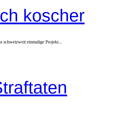
uch koscher
schweizweit ein­ma­lige Pro­jekt...
traftaten