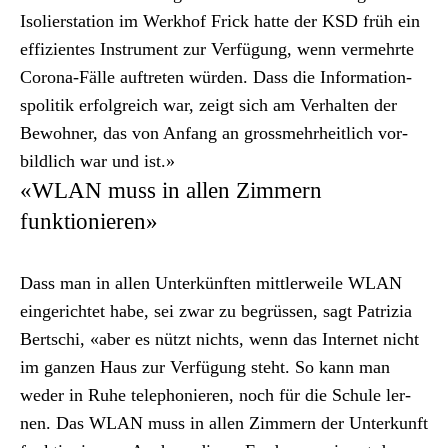
Isolier­sta­tion im Werk­hof Frick hat­te der KSD früh ein
effizientes Instru­ment zur Ver­fü­gung, wenn ver­mehrte
Coro­na-Fälle auftreten wür­den. Dass die Infor­ma­tion­
spoli­tik erfol­gre­ich war, zeigt sich am Ver­hal­ten der
Bewohn­er, das von Anfang an gross­mehrheitlich vor­
bildlich war und ist.»
«WLAN muss in allen Zimmern
funktionieren»
Dass man in allen Unterkün­ften mit­tler­weile WLAN
ein­gerichtet habe, sei zwar zu begrüssen, sagt Patrizia
Bertschi, «aber es nützt nichts, wenn das Inter­net nicht
im ganzen Haus zur Ver­fü­gung ste­ht. So kann man
wed­er in Ruhe tele­phonieren, noch für die Schule ler­
nen. Das WLAN muss in allen Zim­mern der Unterkun­ft