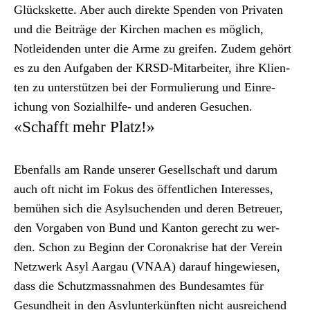
Glücks­kette
. Aber auch direk­te Spenden von Pri­vat­en
und die Beiträge der Kirchen machen es möglich,
Notlei­den­den unter die Arme zu greifen. Zudem gehört
es zu den Auf­gaben der KRSD-Mitar­beit­er, ihre Klien­
ten zu unter­stützen bei der For­mulierung und Ein­re­
ichung von Sozial­hil­fe- und anderen Gesuchen.
«Schafft mehr Platz!»
Eben­falls am Rande unser­er Gesellschaft und darum
auch oft nicht im Fokus des öffentlichen Inter­ess­es,
bemühen sich die Asyl­suchen­den und deren Betreuer,
den Vor­gaben von Bund und Kan­ton gerecht zu wer­
den. Schon zu Beginn der Coro­n­akrise hat der Vere­in
Net­zw­erk Asyl Aar­gau (VNAA) darauf hingewiesen,
dass die Schutz­mass­nah­men des Bun­de­samtes für
Gesund­heit in den Asy­lun­terkün­ften nicht aus­re­ichend