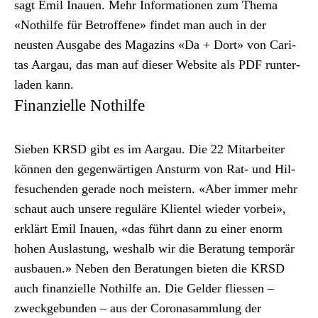
sagt Emil Inauen. Mehr Infor­ma­tio­nen zum The­ma
«Nothil­fe für Betrof­fene» find­et man auch in der
neusten Aus­gabe des Mag­a­zins «Da + Dort» von Car­i­
tas Aar­gau, das man auf
dieser Web­site
als PDF run­ter­
laden kann.
Finanzielle Nothilfe
Sieben KRSD gibt es im Aar­gau. Die 22 Mitar­beit­er
kön­nen den gegen­wär­ti­gen Ansturm von Rat- und Hil­
fe­suchen­den ger­ade noch meis­tern. «Aber immer mehr
schaut auch unsere reg­uläre Klien­tel wieder vor­bei»,
erk­lärt Emil Inauen, «das führt dann zu ein­er enorm
hohen Aus­las­tung, weshalb wir die Beratung tem­porär
aus­bauen.» Neben den Beratun­gen bieten die KRSD
auch finanzielle Nothil­fe an. Die Gelder fliessen –
zweck­ge­bun­den – aus der
Coro­nasamm­lung der