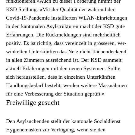
funk­tion­ieren.»Auch zu dieser Forderung nimmt der
KSD Stel­lung: «Mit der Qual­ität der während der
Covid-19-Pan­demie instal­lierten WLAN-Ein­rich­tun­gen
in den kan­tonalen Asyl­struk­turen macht der KSD gute
Erfahrun­gen. Die Rück­mel­dun­gen sind mehrheitlich
pos­i­tiv. Es ist richtig, dass vere­inzelt in grösseren, ver­
winkel­ten Unterkün­ften das Netz nicht flächen­deck­end
in allen Zim­mern aus­re­ichend ist. Der KSD sam­melt
aktuell Erfahrun­gen mit den neuen Sys­te­men. Sollte
sich her­ausstellen, dass in einzel­nen Unterkün­ften
Hand­lungs­be­darf beste­ht, wer­den weit­ere Mass­nah­men
für eine Verbesserung der Sit­u­a­tion geprüft.»
Freiwillige gesucht
Den Asyl­suchen­den stellt der kan­tonale Sozial­dienst
Hygien­e­masken zur Ver­fü­gung, wenn sie den