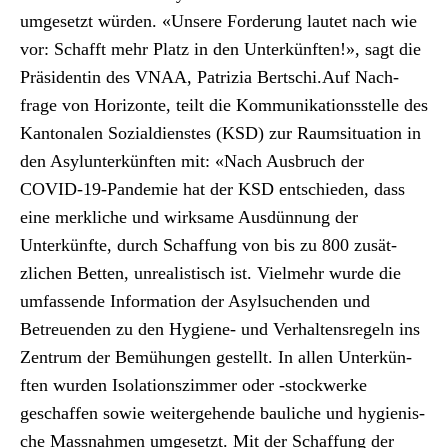
umge­set­zt wür­den. «Unsere Forderung lautet nach wie
vor: Schafft mehr Platz in den Unterkün­ften!», sagt die
Präsi­dentin des VNAA, Patrizia Bertschi.Auf Nach­
frage von Hor­i­zonte, teilt die Kom­mu­nika­tion­sstelle des
Kan­tonalen Sozial­dien­stes (KSD) zur Raum­si­t­u­a­tion in
den Asy­lun­terkün­ften mit: «Nach Aus­bruch der
COVID-19-Pan­demie hat der KSD entsch­ieden, dass
eine merk­liche und wirk­same Aus­dün­nung der
Unterkün­fte, durch Schaf­fung von bis zu 800 zusät­
zlichen Bet­ten, unre­al­is­tisch ist. Vielmehr wurde die
umfassende Infor­ma­tion der Asyl­suchen­den und
Betreuen­den zu den Hygiene- und Ver­hal­tensregeln ins
Zen­trum der Bemühun­gen gestellt. In allen Unterkün­
ften wur­den Iso­la­tion­sz­im­mer oder ‑stock­w­erke
geschaf­fen sowie weit­erge­hende bauliche und hygien­is­
che Mass­nah­men umge­set­zt. Mit der Schaf­fung der