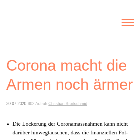
Rubriken
Meine Kirche
Kolumnen
Lichtblick
Zu Besuch bei
Schwerpunkte
Vermischtes
Agenda I&L
Corona macht die
Armen noch ärmer
Inserate &
Stellenbörse
30.07.2020
802 Aufrufe
Christian Breitschmid
Beilagen und Inserate
Stellenbörse
Die Lockerung der Coro­na­mass­nah­men kann nicht
darüber hin­wegtäuschen, dass die finanziellen Fol­