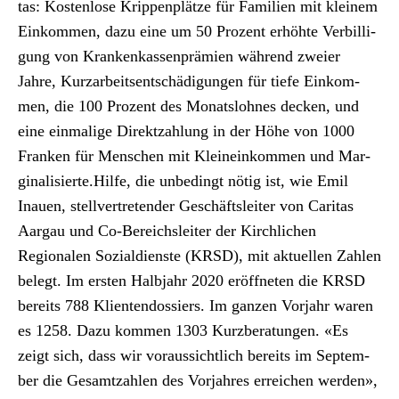
tas: Kosten­lose Krip­pen­plätze für Fam­i­lien mit kleinem
Einkom­men, dazu eine um 50 Prozent erhöhte Ver­bil­li­
gung von Krankenkassen­prämien während zweier
Jahre, Kurzarbeit­sentschädi­gun­gen für tiefe Einkom­
men, die 100 Prozent des Monat­slohnes deck­en, und
eine ein­ma­lige Direk­tzahlung in der Höhe von 1000
Franken für Men­schen mit Kleineinkom­men und Mar­
gin­al­isierte.Hil­fe, die unbe­d­ingt nötig ist, wie Emil
Inauen, stel­lvertre­tender Geschäft­sleit­er von Car­i­tas
Aar­gau und Co-Bere­ich­sleit­er der Kirch­lichen
Regionalen Sozial­dien­ste (KRSD), mit aktuellen Zahlen
belegt. Im ersten Hal­b­jahr 2020 eröffneten die KRSD
bere­its 788 Klien­ten­dossiers. Im ganzen Vor­jahr waren
es 1258. Dazu kom­men 1303 Kurzber­atun­gen. «Es
zeigt sich, dass wir voraus­sichtlich bere­its im Sep­tem­
ber die Gesamtzahlen des Vor­jahres erre­ichen wer­den»,