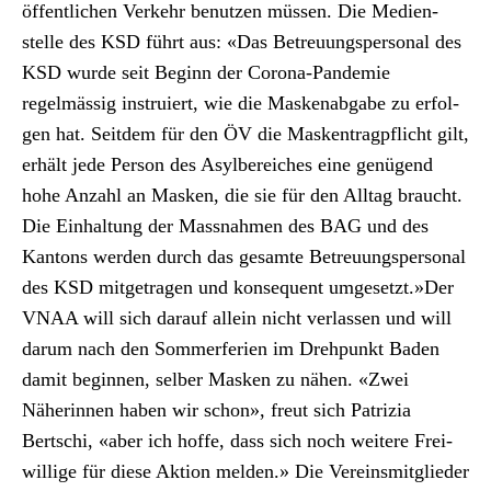
öffentlichen Verkehr benutzen müssen. Die Medi­en­
stelle des KSD führt aus: «Das Betreu­ungsper­son­al des
KSD wurde seit Beginn der Coro­na-Pan­demie
regelmäs­sig instru­iert, wie die Masken­ab­gabe zu erfol­
gen hat. Seit­dem für den ÖV die Masken­tragpflicht gilt,
erhält jede Per­son des Asyl­bere­ich­es eine genü­gend
hohe Anzahl an Masken, die sie für den All­t­ag braucht.
Die Ein­hal­tung der Mass­nah­men des BAG und des
Kan­tons wer­den durch das gesamte Betreu­ungsper­son­al
des KSD mit­ge­tra­gen und kon­se­quent umge­set­zt.»Der
VNAA will sich darauf allein nicht ver­lassen und will
darum nach den Som­mer­fe­rien im Dreh­punkt Baden
damit begin­nen, sel­ber Masken zu nähen. «Zwei
Näherin­nen haben wir schon», freut sich Patrizia
Bertschi, «aber ich hoffe, dass sich noch weit­ere Frei­
willige für diese Aktion melden.» Die Vere­ins­mit­glieder