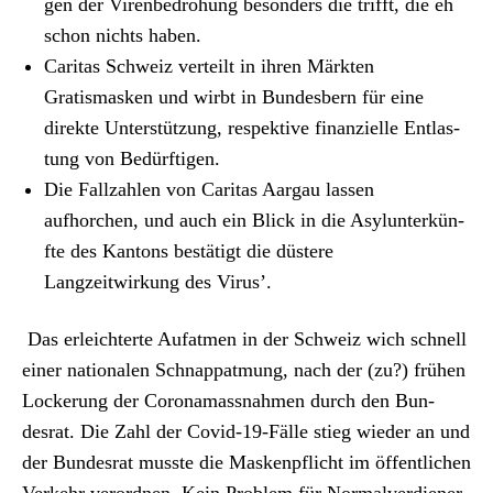
Archiv
gen der Virenbedro­hung beson­ders die trifft, die eh
schon nichts haben.
Über uns
Car­i­tas Schweiz verteilt in ihren Märk­ten
Gratismasken und wirbt in Bun­des­bern für eine
direk­te Unter­stützung, respek­tive finanzielle Ent­las­
ePaper
tung von Bedürfti­gen.
aktuelle Ausgabe
Die Fal­lzahlen von Car­i­tas Aar­gau lassen
aufhorchen, und auch ein Blick in die Asy­lun­terkün­
fte des Kan­tons bestätigt die düstere
Suchen
Langzeitwirkung des Virus’.
Das erle­ichterte Aufat­men in der Schweiz wich schnell
ein­er nationalen Schnap­pat­mung, nach der (zu?) frühen
Lockerung der Coro­na­mass­nah­men durch den Bun­
desrat. Die Zahl der Covid-19-Fälle stieg wieder an und
der Bun­desrat musste die Maskenpflicht im öffentlichen
Verkehr verord­nen. Kein Prob­lem für Nor­malver­di­ener,