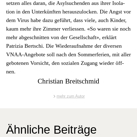
set­zen alles daran, die Asyl­suchen­den aus ihrer Iso­la­
tion in den Unterkün­ften her­auszu­lock­en. Die Angst vor
dem Virus habe dazu geführt, dass viele, auch Kinder,
kaum mehr ihre Zim­mer ver­liessen. «So waren sie noch
mehr abgeschnit­ten von der Gesellschaft», erk­lärt
Patrizia Bertschi. Die Wieder­auf­nahme der diversen
VNAA-Ange­bote soll nach den Som­mer­fe­rien, mit aller
gebote­nen Vor­sicht, den sozialen Zugang wieder öff­
nen.
Christian Breitschmid
mehr zum Autor
Ähnliche Beiträge