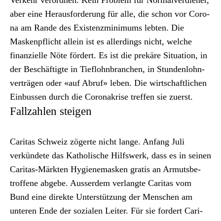
aber eine Her­aus­forderung für alle, die schon vor Coro­
na am Rande des Exis­tenzmin­i­mums lebten. Die
Maskenpflicht allein ist es allerd­ings nicht, welche
finanzielle Nöte fördert. Es ist die prekäre Sit­u­a­tion, in
der Beschäftigte in Tieflohn­branchen, in Stun­den­lohn­
verträ­gen oder «auf Abruf» leben. Die wirtschaftlichen
Ein­bussen durch die Coro­n­akrise tre­f­fen sie zuerst.
Fallzahlen steigen
Car­i­tas Schweiz zögerte nicht lange. Anfang Juli
verkün­dete das Katholis­che Hil­f­swerk
, dass es in seinen
Car­i­tas-Märk­ten Hygien­e­masken gratis an Armuts­be­
trof­fene abgebe. Ausser­dem
ver­langte Car­i­tas vom
Bund
eine direk­te Unter­stützung der Men­schen am
unteren Ende der sozialen Leit­er. Für sie fordert Car­i­