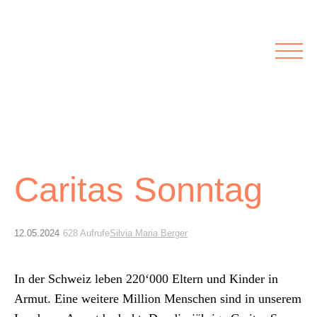
Rubriken
Meine Kirche
Kolumnen
Lichtblick
Zu Besuch bei
Schwerpunkte
Vermischtes
Agenda I&L
Caritas Sonntag
Inserate &
Stellenbörse
12.05.2024
628 Aufrufe
Silvia Maria Berger
Beilagen und Inserate
Stellenbörse
In der Schweiz leben 220‘000 Eltern und Kinder in
Armut. Eine weit­ere Mil­lion Men­schen sind in unserem