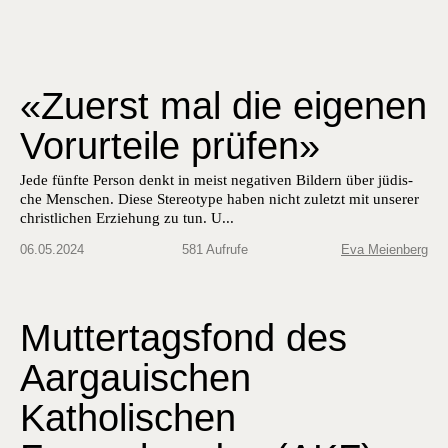
«Zuerst mal die eigenen
Vorurteile prüfen»
Jede fün­fte Per­son denkt in meist neg­a­tiv­en Bildern über jüdis­
che Men­schen. Diese Stereo­type haben nicht zulet­zt mit unser­er
christlichen Erziehung zu tun. U...
06.05.2024
581 Aufrufe
Eva Meienberg
Muttertagsfond des
Aargauischen
Katholischen