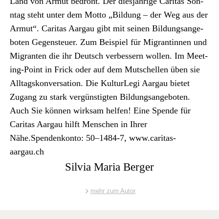
Archiv
Land von Armut bedro­ht.
Der diesjährige Car­i­tas Son­
ntag ste­ht unter dem Mot­to „Bil­dung – der Weg aus der
Über uns
Armut“. Car­i­tas Aar­gau gibt mit seinen Bil­dungsange­
boten Gegen­s­teuer. Zum Beispiel für Migran­tinnen und
Migranten die ihr Deutsch verbessern wollen. Im Meet­
ePaper
ing-Point in Frick oder auf dem Mutschellen üben sie
aktuelle Ausgabe
All­t­agskon­ver­sa­tion. Die Kul­turLe­gi Aar­gau bietet
Zugang zu stark vergün­stigten Bil­dungsange­boten.
Auch Sie kön­nen wirk­sam helfen! Eine Spende für
Suchen
Car­i­tas Aar­gau hil­ft Men­schen in Ihrer
Nähe.Spendenkon­to: 50–1484‑7, www.caritas-
aargau.ch
Silvia Maria Berger
mehr zum Autor