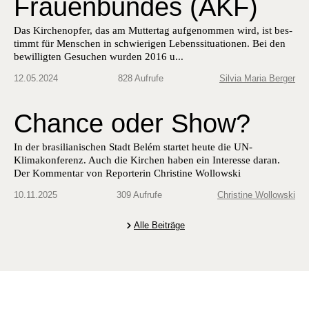
Frauenbundes (AKF)
Das Kirchenopfer, das am Mut­tertag aufgenom­men wird, ist bes­
timmt für Men­schen in schwieri­gen Lebenssi­t­u­a­tio­nen. Bei den
bewil­ligten Gesuchen wur­den 2016 u...
12.05.2024
828 Aufrufe
Silvia Maria Berger
Chance oder Show?
In der brasilianischen Stadt Belém startet heute die UN-
Klimakonferenz. Auch die Kirchen haben ein Interesse daran.
Der Kommentar von Reporterin Christine Wollowski
10.11.2025
309 Aufrufe
Christine Wollowski
Alle Beiträge