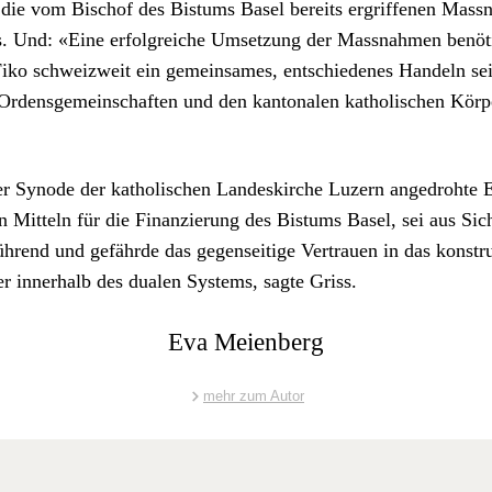
ie vom Bischof des Bis­tums Basel bere­its ergrif­f­e­nen Mass­
s. Und: «Eine erfol­gre­iche Umset­zung der Mass­nah­men benöt
Fiko schweizweit ein gemein­sames, entsch­iedenes Han­deln seit
Ordens­ge­mein­schaften und den kan­tonalen katholis­chen Kör­p
r Syn­ode der katholis­chen Lan­deskirche Luzern ange­dro­hte
n Mit­teln für die Finanzierung des Bis­tums Basel, sei aus Sic
ührend und gefährde das gegen­seit­ige Ver­trauen in das kon­stru
er inner­halb des dualen Sys­tems, sagte Griss.
Eva Meienberg
mehr zum Autor