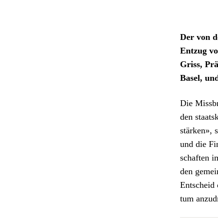
Der von de
Entzug von
Griss, Prä
Basel, un
Die Miss­br
den staats
stärken», 
und die Fi
schaften im
den gemein
Entscheid 
tum anzu­dr