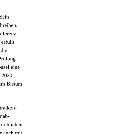
Sein
chreiben
.
n­ferenz.
 erfüllt
 die
Prü­fung
Basel eine
. 2020
 im Bis­tum
tralkon­
unab­
irch­lichen
r auch mit