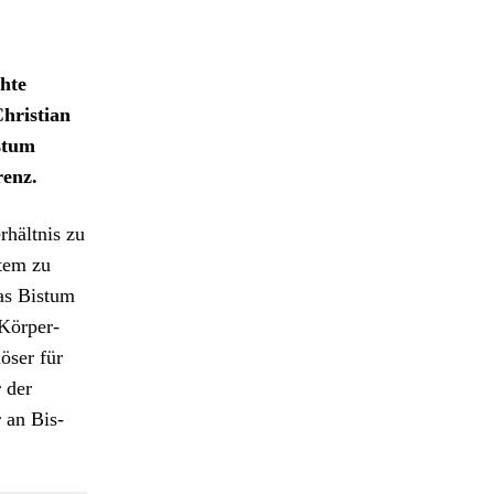
­hte
ris­t­ian
s­tum
renz.
­hält­nis zu
­tem zu
as Bis­tum
Kör­per­
ös­er für
 der
r an Bis­