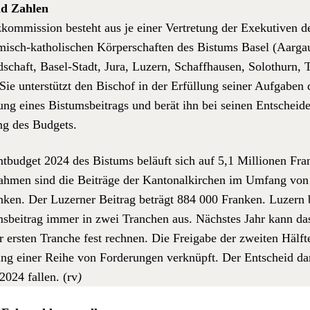
nd Zahlen
om­mis­sion beste­ht aus je ein­er Vertre­tung der Exeku­tiv­en d
misch-katholis­chen Kör­per­schaften des Bis­tums Basel (Aar­ga
­schaft, Basel-Stadt, Jura, Luzern, Schaffhausen, Solothurn, 
ie unter­stützt den Bischof in der Erfül­lung sein­er Auf­gaben
l­lung eines Bis­tums­beitrags und berät ihn bei seinen Entschei­d
ng des Bud­gets.
­bud­get 2024 des Bis­tums beläuft sich auf 5,1 Mil­lio­nen Fr
ah­men sind die Beiträge der Kan­ton­alkirchen im Umfang von
anken. Der Luzern­er Beitrag beträgt 884 000 Franken. Luzern 
ms­beitrag immer in zwei Tranchen aus. Näch­stes Jahr kann da
r ersten Tranche fest
rech­nen. Die Freiga­be der zweit­en Hälfte
lung ein­er Rei­he von Forderun­gen verknüpft. Der Entscheid da
2024 fall­en. (rv
)