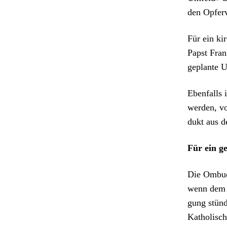
den Opfer­
Für ein kir
Papst Franz
geplante U
Eben­falls 
wer­den, vo
dukt aus d
Für ein g
Die Ombuds
wenn dem B
gung stün­d
Katholis­c