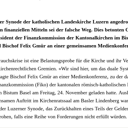
r Syn­ode der katholis­chen Lan­deskirche Luzern ange­dro
 finanziellen Mit­teln sei der falsche Weg. Dies beton­ten Ch
si­dent der Finanzkom­mis­sion der Kan­ton­alkirchen im Bi
d Bischof Felix Gmür an ein­er gemein­samen Medi­enkon­fe
auch­skrise ist eine Belas­tung­sprobe für die Kirche und ihr Ver
kirchen­rechtlichen Gremien. «Wir sind hier, um das duale Sys
sagte Bischof Felix Gmür an ein­er Medi­enkon­ferenz, zu der d
nanzkom­mis­sion (Fiko) der kan­tonalen römisch-katholis­chen 
 Bis­tum Basel am Fre­itag, 24. Novem­ber geladen hat­te. Aus­l
­samen Auftritt im Kirchen­ratssaal am Basler Lin­den­berg war
der Luzern­er Syn­ode
, das Zurück­hal­ten eines Teils der Gelde
o­hen, falls eine Rei­he von Forderun­gen nicht erfüllt wür­den.