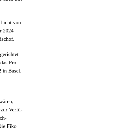
s Licht von
ür 2024
Bischof.
gerichtet
 das Pro­
2 in Basel.
 wären,
zur Ver­fü­
sch-
Die Fiko