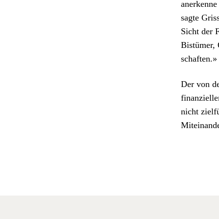
anerkenne d
sagte Gris
Sicht der 
Bistümer, 
schaften.»
Der von de
finanzielle
nicht zielf
Miteinan­d