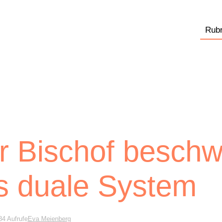
Rubr
r Bischof beschw
s duale System
84 Aufrufe
Eva Meienberg