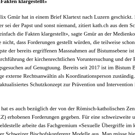
Fak­ten klargestellt»
lix Gmür hat in einem Brief Klar­text nach Luzern geschickt. 
ter sei der Papst und son­st nie­mand,
zitiert kath.ch aus dem S
in­fach die Fak­ten klargestellt», sagte Gmür an der Medi­enko
he nicht, dass Forderun­gen gestellt wür­den, die teil­weise schon
­ste der bere­its ergrif­f­e­nen Mass­nah­men auf Bis­tum­sebene ist
rch­führung der kirchen­rechtlichen Vorun­ter­suchung und der 
­ge­suchen auf Genug­tu­ung. Bere­its seit 2017 ist im Bis­tum 
e externe Recht­san­wältin als Koor­di­na­tion­sper­son zuständig
ktu­al­isiertes Schutzkonzept zur Präven­tion und Inter­ven­tion
.
hat es auch bezüglich der von der Römisch-katholis­chen Zen­
Z) erhobe­nen Forderun­gen gegeben. Für eine schweizweite 
ldestelle arbeite das Fach­gremi­um «Sex­uelle Über­griffe im k
r Schweiz­er Bischof­skon­ferenz Mod­elle aus. Man müsse hie