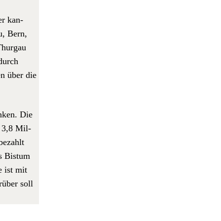
er kan­
u, Bern,
Thur­gau
 durch
en über die
anken. Die
 3,8 Mil­
bezahlt
s Bis­tum
 ist mit
rüber soll