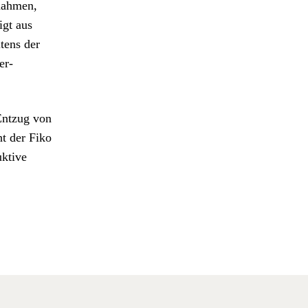
nah­men,
igt aus
­ens der
er­
 Entzug von
ht der Fiko
k­tive