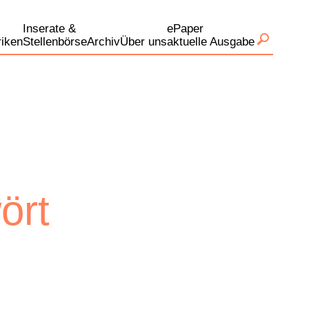
Inserate &
ePaper
iken
Stellenbörse
Archiv
Über uns
aktuelle Ausgabe
ört