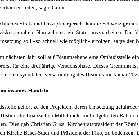
ver­bän­den reden, sagte Gmür.
ch­lich­es Straf- und Diszi­pli­narg­ericht hat die Schweiz grüne
iskus erhal­ten. Nun gelte es, ein Statut auszuar­beit­en. Die f
mset­zung soll «so schnell wie möglich» erfol­gen, sagte der 
im näch­sten Jahr soll auf Bis­tum­sebene eine Ombudsstelle ein­
r­erst für eine drei­jährige Ver­such­sphase. Dieses Gremi­um ist
er ersten syn­odalen Ver­samm­lung des Bis­tums im Jan­u­ar 202
emein­sames Han­deln
stelle gehört zu den Pro­jek­ten, deren Umset­zung gefährdet
is­tum die finanziellen Mit­tel nicht im bud­getierten Rah­men 
en. Dies gab Chris­t­ian Griss, Kirchen­rat­spräsi­dent der Römi
hen Kirche Basel-Stadt und Präsi­dent der Fiko, zu bedenken. 