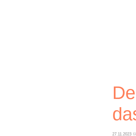
Lichtblick
De
da
27.11.2023
6