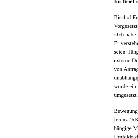
Im Brief «
Bischof Fe
Vorge­set­z
«Ich habe e
Er ver­ste­
seien. Jüng
externe Du
von Antrags
unab­hängig
wurde ein a
umge­set­zt
Bewe­gung 
ferenz (RK
hängige Me
Umfeld» de