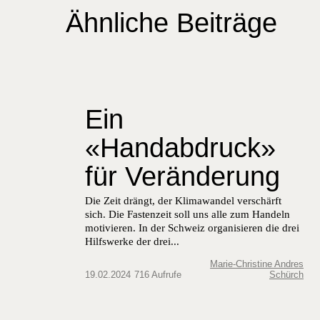
Ähnliche Beiträge
Ein
«Handabdruck»
für Veränderung
Die Zeit drängt, der Kli­mawan­del ver­schärft
sich. Die Fas­ten­zeit soll uns alle zum Han­deln
motivieren. In der Schweiz organ­isieren die drei
Hil­f­swerke der drei...
Marie-Christine Andres
19.02.2024
716 Aufrufe
Schürch