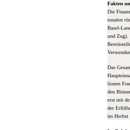
Fak­ten u
Die Finanzk
tonalen rö
Basel-Land
und Zug). S
Bere­it­ste
Ver­wen­du
Das Gesamt
Hauptein­n
lio­nen Fr
den Bis­tu
erst mit de
der Erfül­
im Herb­st 