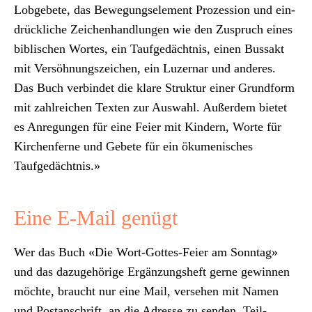
Lobge­bete, das Bewe­gungse­le­ment Prozes­sion und ein­
drück­liche Zeichen­hand­lun­gen wie den Zus­pruch eines
bib­lis­chen Wortes, ein Taufgedächt­nis, einen Bus­sakt
mit Ver­söh­nungsze­ichen, ein Luzernar und anderes.
Das Buch verbindet die klare Struk­tur ein­er Grund­form
mit zahlre­ichen Tex­ten zur Auswahl. Außer­dem bietet
es Anre­gun­gen für eine Feier mit Kindern, Worte für
Kirchen­ferne und Gebete für ein öku­menis­ches
Taufgedächt­nis.»
Eine E‑Mail genügt
Wer das Buch «Die Wort-Gottes-Feier am Son­ntag»
und das dazuge­hörige Ergänzung­sheft gerne gewin­nen
möchte, braucht nur eine Mail, verse­hen mit Namen
und Postan­schrift, an die Adresse
zu senden. Teil­