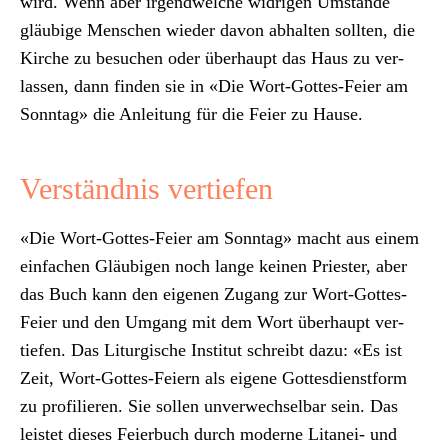
wird. Wenn aber irgendwelche widri­gen Umstände
gläu­bige Men­schen wieder davon abhal­ten soll­ten, die
Kirche zu besuchen oder über­haupt das Haus zu ver­
lassen, dann find­en sie in «Die Wort-Gottes-Feier am
Son­ntag» die Anleitung für die Feier zu Hause.
Verständnis vertiefen
«Die Wort-Gottes-Feier am Son­ntag» macht aus einem
ein­fachen Gläu­bi­gen noch lange keinen Priester, aber
das Buch kann den eige­nen Zugang zur Wort-Gottes-
Feier und den Umgang mit dem Wort über­haupt ver­
tiefen.
Das Litur­gis­che Insti­tut schreibt dazu
: «Es ist
Zeit, Wort-Gottes-Feiern als eigene Gottes­di­en­st­form
zu pro­fil­ieren. Sie sollen unver­wech­sel­bar sein. Das
leis­tet dieses Feier­buch durch mod­erne Litanei- und