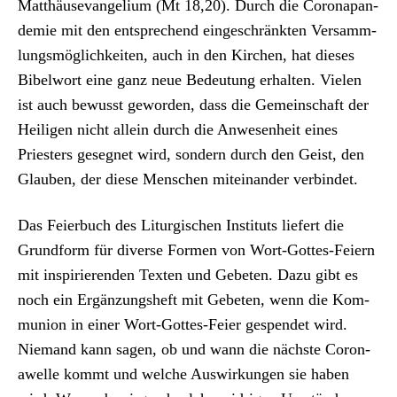
Matthäu­se­van­geli­um (Mt 18,20). Durch die Coro­n­a­pan­
demie mit den entsprechend eingeschränk­ten Ver­samm­
lungsmöglichkeit­en, auch in den Kirchen, hat dieses
Bibel­wort eine ganz neue Bedeu­tung erhal­ten. Vie­len
ist auch bewusst gewor­den, dass die Gemein­schaft der
Heili­gen nicht allein durch die Anwe­sen­heit eines
Priesters geseg­net wird, son­dern durch den Geist, den
Glauben, der diese Men­schen miteinan­der verbindet.
Das Feier­buch des Litur­gis­chen Insti­tuts liefert die
Grund­form für diverse For­men von Wort-Gottes-Feiern
mit inspiri­eren­den Tex­ten und Gebeten. Dazu gibt es
noch ein Ergänzung­sheft mit Gebeten, wenn die Kom­
mu­nion in ein­er Wort-Gottes-Feier gespendet wird.
Nie­mand kann sagen, ob und wann die näch­ste Coro­n­
awelle kommt und welche Auswirkun­gen sie haben