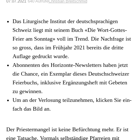
Archiv
07.07.2021
640 Aufrufe
Christian Breitschmid
Über uns
Das Litur­gis­che Insti­tut der deutschsprachi­gen
Schweiz
liegt mit seinem Buch «Die Wort-Gottes-
Feier am Son­ntag» voll im Trend. Die Nach­frage ist
ePaper
so gross, dass im Früh­jahr 2021 bere­its die dritte
aktuelle Ausgabe
Auflage gedruckt wurde.
Abon­nen­ten des Hor­i­zonte-Newslet­ters haben jet­zt
die Chance, ein Exem­plar dieses Deutschschweiz­er
Suchen
Feier­buchs, inklu­sive Ergänzung­sheft mit Gebeten
zu gewin­nen.
Um an der Ver­losung teilzunehmen, klick­en Sie ein­
fach das Bild an.
Der Priester­man­gel ist keine Befürch­tung mehr. Er ist
eine Tat­sache. Vor­mals selb­ständi­ge Pfar­reien mit