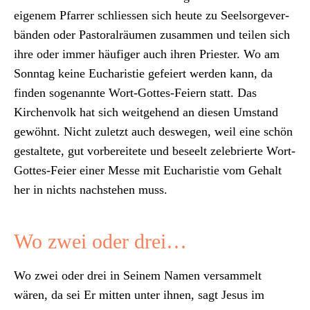
eigen­em Pfar­rer schliessen sich heute zu Seel­sorge­ver­
bän­den oder Pas­toral­räu­men zusam­men und teilen sich
ihre oder immer häu­figer auch ihren Priester. Wo am
Son­ntag keine Eucharistie gefeiert wer­den kann, da
find­en soge­nan­nte Wort-Gottes-Feiern statt. Das
Kirchen­volk hat sich weit­ge­hend an diesen Umstand
gewöh­nt. Nicht zulet­zt auch deswe­gen, weil eine schön
gestal­tete, gut vor­bere­it­ete und beseelt zele­bri­erte Wort-
Gottes-Feier ein­er Messe mit Eucharistie vom Gehalt
her in nichts nach­ste­hen muss.
Wo zwei oder drei…
Wo zwei oder drei in Seinem Namen ver­sam­melt
wären, da sei Er mit­ten unter ihnen, sagt Jesus im