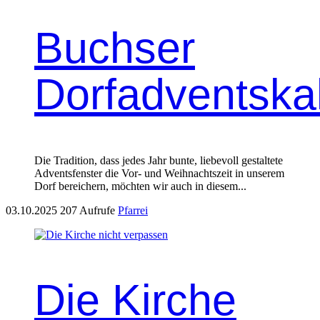
Buchser
Dorfadventska
Die Tra­di­tion, dass jedes Jahr bunte, liebevoll gestal­tete
Advents­fen­ster die Vor- und Wei­h­nacht­szeit in unserem
Dorf bere­ich­ern, möcht­en wir auch in diesem...
03.10.2025
207 Aufrufe
Pfarrei
Die Kirche