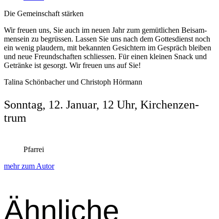
Die Gemein­schaft stärken
Wir freuen uns, Sie auch im neuen Jahr zum gemütlichen Beisam­
men­sein zu begrüssen. Lassen Sie uns nach dem Gottes­di­enst noch
ein wenig plaud­ern, mit bekan­nten Gesichtern im Gespräch bleiben
und neue Fre­und­schaften schliessen. Für einen kleinen Snack und
Getränke ist gesorgt. Wir freuen uns auf Sie!
Tali­na Schön­bach­er und Christoph Hör­mann
Son­ntag, 12. Jan­u­ar, 12 Uhr, Kirchen­zen­
trum
Pfarrei
mehr zum Autor
Ähnliche