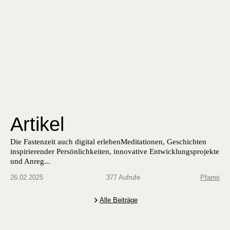
Artikel
Die Fas­ten­zeit auch dig­i­tal erlebenMed­i­ta­tio­nen, Geschicht­en
inspiri­eren­der Per­sön­lichkeit­en, inno­v­a­tive Entwick­lung­spro­jek­te
und Anre­g...
26.02.2025
377 Aufrufe
Pfarrei
Alle Beiträge