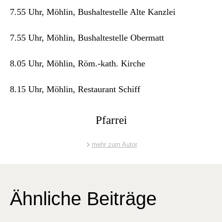
Archiv
7.55 Uhr, Möh­lin, Bushal­testelle Alte Kan­zlei
Über uns
7.55 Uhr, Möh­lin, Bushal­testelle Ober­matt
ePaper
8.05 Uhr, Möh­lin, Röm.-kath. Kirche
aktuelle Ausgabe
8.15 Uhr, Möh­lin, Restau­rant Schiff
Suchen
Pfarrei
mehr zum Autor
Ähnliche Beiträge