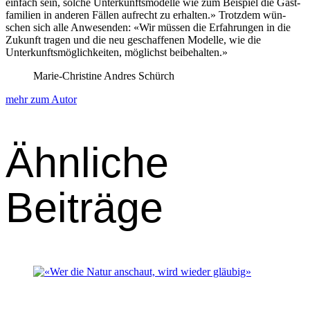
ein­fach sein, solche Unterkun­ftsmod­elle wie zum Beispiel die Gast­
fam­i­lien in anderen Fällen aufrecht zu erhal­ten.» Trotz­dem wün­
schen sich alle Anwe­senden: «Wir müssen die Erfahrun­gen in die
Zukun­ft tra­gen und die neu geschaf­fe­nen Mod­elle, wie die
Unterkun­ftsmöglichkeit­en, möglichst beibehal­ten.»
Marie-Christine Andres Schürch
mehr zum Autor
Ähnliche
Beiträge