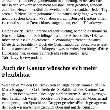
als Betreuerin in der Asy­lun­terkun­ft in Lenzburg. «Die Men­schen
hier in der Schweiz haben nicht nur ihre Türen geöffnet, son­dern
auch ihre Herzen», erzählt die zweifache Mut­ter dankbar. Jeden Tag
seien aufs Neue Leute gekom­men und hät­ten sie gefragt, was sie
noch brauchen kön­nen: «So haben wir zum Beispiel Lap­tops organ­
isiert und spon­tan Deutschkurse ange­boten», erzählt Tabarkevych.
Ger­ade die deutsche Sprache sei sehr wichtig, betont die Ukrainer­in.
Nur so bekä­men die Flüchtlinge rasch eine Arbeitsstelle: «Die Leute
möcht­en selb­st Geld ver­di­enen, in Woh­nun­gen ziehen und auch
Miete dafür bezahlen.» Doch die Organ­i­sa­tion der Sprachkurse lässt
laut den anwe­senden Flüchtlin­gen etwas zu wün­schen übrig: «Diese
Bürokratie hier, es dauert ein­fach alles sehr lange», sagt
Tabarkevych ver­wun­dert.
Auch der Kanton wünschte sich mehr
Flexibilität
Weshalb es mit den Deutschkursen so lange dauert, kann auch Pia-
Maria Brug­ger, die Co-Lei­t­erin des Sozial­dien­sts des Kan­tons Aar­
gau, nicht beant­worten. Dies liege nicht in ihrem Zuständigkeits­ge­
bi­et. Tat­säch­lich warten jedoch einige Per­so­n­en seit elf Monat­en auf
einen geeigneten Sprachkurs. Brug­ger geste­ht: «Ehrlich gesagt wur­
den auch wir am Anfang ziem­lich über­ran­nt mit der Sit­u­a­tion».