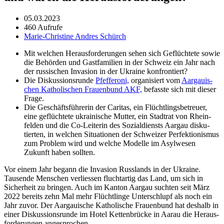
05.03.2023
460 Aufrufe
Marie-Christine Andres Schürch
Mit welchen Her­aus­forderun­gen sehen sich Geflüchtete sowie
die Behör­den und Gast­fam­i­lien in der Schweiz ein Jahr nach
der rus­sis­chen Inva­sion in der Ukraine kon­fron­tiert?
Die Diskus­sion­srunde
Pfef­fer­oni,
organ­isiert vom
Aar­gauis­
chen Katholis­chen Frauen­bund AKF,
befasste sich mit dieser
Frage.
Die Geschäfts­führerin der Car­i­tas, ein Flüchtlings­be­treuer,
eine geflüchtete ukrainis­che Mut­ter, ein Stad­trat von Rhe­in­
felden und die Co-Lei­t­erin des Sozial­dien­sts Aar­gau disku­
tierten, in welchen Sit­u­a­tio­nen der Schweiz­er Per­fek­tion­is­mus
zum Prob­lem wird und welche Mod­elle im Asyl­we­sen
Zukun­ft haben soll­ten.
Vor einem Jahr begann die Inva­sion Rus­s­lands in der Ukraine.
Tausende Men­schen ver­liessen fluchtar­tig das Land, um sich in
Sicher­heit zu brin­gen. Auch im Kan­ton Aar­gau sucht­en seit März
2022 bere­its zehn Mal mehr Flüchtlinge Unter­schlupf als noch ein
Jahr zuvor. Der Aar­gauis­che Katholis­che Frauen­bund hat deshalb in
ein­er Diskus­sion­srunde im Hotel Ket­ten­brücke in Aarau die Her­aus­
forderun­gen ange­sprochen.