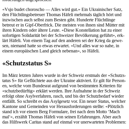
«Vsjo budet choroscho — Alles wird gut.» Ein Ukrainis­ch­er Satz,
den Flüchtlings­be­treuer Thomas Häfe­li mehrmals täglich hört und
inzwis­chen auch selb­st zum Besten gibt. Hun­derte Flüchtlinge
betreut er in Gipf-Ober­frick. Die meis­ten von ihnen sind Müt­ter mit
ihren Kindern oder ältere Leute. «Diese Kon­stel­la­tion hat zu ein­er
sofor­ti­gen Sol­i­dar­ität bei der Schweiz­er Bevölkerung geführt», erk­
lärt Häfe­li. Von einem Tag auf den anderen sei der Krieg da gewe­
sen, nie­mand hat­te so etwas erwartet. «Und alles war so nahe, in
einem europäis­chen Land gle­ich nebe­nan», so Häfe­li.
«Schutzstatus S»
Im März let­zten Jahres wurde in der Schweiz erst­mals der «Schutzs­
ta­tus S» für Geflüchtete aus der Ukraine aktiviert. Er gilt für Per­so­n­
en, welche vom Bun­desrat auf­grund von bes­timmten Kri­te­rien für
«schutzbedürftig» erk­lärt wer­den. Ihre Auf­nahme in der Schweiz
erfol­gt ohne Asylver­fahren, rasch, und bis der Schutzbe­darf wieder
ent­fällt. So schreibt es das Asylge­setz vor. Ein neuer Sta­tus, welch­er
Kan­tone und Gemein­den vor Her­aus­forderun­gen stellte: «Plöt­zlich
stand ich vor einem Berg For­mu­la­re, frei nach dem Mot­to ‘Mach
mal‘», erzählt Thomas Häfe­li von seinen Erfahrun­gen. Aber auch
das Hil­f­swerk Car­i­tas stand auf ein­mal vor uner­warteten Prob­le­men: