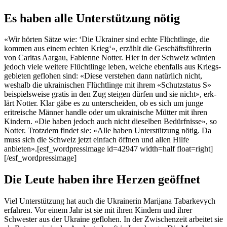
Es haben alle Unterstützung nötig
«Wir hörten Sätze wie: ‘Die Ukrain­er sind echte Flüchtlinge, die
kom­men aus einem echt­en Krieg‘», erzählt die Geschäfts­führerin
von Car­i­tas Aar­gau, Fabi­enne Not­ter. Hier in der Schweiz wür­den
jedoch viele weit­ere Flüchtlinge leben, welche eben­falls aus Kriegs­
ge­bi­eten geflo­hen sind: «Diese ver­ste­hen dann natür­lich nicht,
weshalb die ukrainis­chen Flüchtlinge mit ihrem «Schutzs­ta­tus S»
beispiel­sweise gratis in den Zug steigen dür­fen und sie nicht», erk­
lärt Not­ter. Klar gäbe es zu unter­schei­den, ob es sich um junge
eritreis­che Män­ner han­dle oder um ukrainis­che Müt­ter mit ihren
Kindern. «Die haben jedoch auch nicht diesel­ben Bedürfnisse», so
Not­ter. Trotz­dem find­et sie: «Alle haben Unter­stützung nötig. Da
muss sich die Schweiz jet­zt ein­fach öff­nen und allen Hil­fe
anbieten».[esf_wordpressimage id=42947 width=half float=right]
[/esf_wordpressimage]
Die Leute haben ihre Herzen geöffnet
Viel Unter­stützung hat auch die Ukrainer­in Mar­i­jana Tabarkevych
erfahren. Vor einem Jahr ist sie mit ihren Kindern und ihrer
Schwest­er aus der Ukraine geflo­hen. In der Zwis­chen­zeit arbeit­et sie