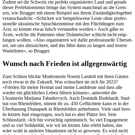
Zudem sei die Schweiz ein per­fekt organ­isiertes Land und ger­ade
dieser Per­fek­tion­is­mus bringe das Sys­tem manch­mal an die Gren­
zen, wie Brug­ger mit einem Beispiel aus ihrem Zuständigkeits­ge­bi­et
ver­an­schaulicht: «Schick­en wir beispiel­sweise Leute ohne pro­fes­
sionelle ukrainis­che Sprachken­nt­nisse mit den Flüchtlin­gen zum
Arzt, so kön­nte etwas falsch ver­standen wer­den.» Auch gäbe es
Ärzte, welche die Patien­ten ohne Dol­metsch­er schlicht nicht emp­
fan­gen woll­ten. «Also organ­isieren wir dafür pro­fes­sionelle Über­set­
zer, um uns abzu­sich­ern, und das führt dann zu lan­gen und teuren
Wartelis­ten», so Brug­ger.
Wunsch nach Frieden ist allgegenwärtig
Zum Schluss blick­te Mod­er­a­torin Noe­mi Lan­dolt mit ihren Gästen
noch etwas in die Zukun­ft. Was wün­schen sie sich für 2023?
«Frieden für meine Heimat und meine Land­sleute und dass alle
wieder ein glück­lich­es Leben führen kön­nen», antwortet die
Ukrainer­in Mar­jiana Tabarkevych. Auch Dominik Burkhardt, Stad­
trat von Rhe­in­felden, stimmt ihr zu. 450 Geflüchtete kann er in der
Über­bau­ung Diana­park in Rhe­in­felden aufnehmen. Viele sind bere­
its let­zten Juni einge­zo­gen, noch hat es aber Plätze frei. Sein
Schlussfaz­it: «Ich bin vor­sichtig opti­mistisch. So viel Engage­ment
und so viel Sol­i­dar­ität, wie wir im let­zten Jahr erlebt haben, das
wäre wohl in anderen Sit­u­a­tio­nen nicht so gewe­sen. Es wird nicht