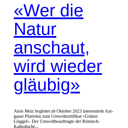
«Wer die
Natur
anschaut,
wird wieder
gläubig»
Alois Metz begleit­et ab Okto­ber 2023 inter­essierte Aar­
gauer Pfar­reien zum Umweltzer­ti­fikat «Grün­er
Güggel». Der Umwelt­beauf­tragte der Römisch-
Katholis­che...