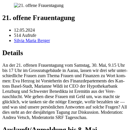
21. offene Frauentagung
12.05.2024
514 Aufrufe
Silvia Maria Berger
Details
An der 21. offe­nen Frauen­ta­gung vom Sam­stag, 30. Mai, 9.15 Uhr
bis 17 Uhr im Gross­rats­ge­bäude in Aarau, lassen wir drei sehr unter­
schiedliche Frauen zum The­ma Frauen und Finanzen zu Wort kom­
men: Eva Her­zog ist Vorste­herin des Finanzde­parte­ments des Kan­
tons Basel-Stadt, Mar­i­anne Wil­di ist CEO der Hypothekar­bank
Lenzburg und Schwest­er Benedik­ta ist Eremitin aus der Ver­e­
naschlucht. Wie gehen diese Frauen mit Geld um, was macht sie
glück­lich, wie tanken sie die nötige Energie, wofür bezahlen sie —
und was sind unsere per­sön­lichen Antworten auf solche Fra­gen? All
dies ste­ht an der diesjähri­gen Tagung zur Diskus­sion. Mod­er­a­tion:
Andrea Vetsch, Mod­er­a­torin SRF Tagess­chau.
Auskunft/Anmeldung bis 8. Mai