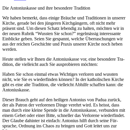
Die Anto­niuskasse und ihre beson­dere Tra­di­tion
Wir haben bemerkt, dass einige Bräuche und Tra­di­tio­nen in unser­er
Kirche, ger­ade bei den jün­geren Kirchgängern, oft nicht mehr
präsent sind. Um diesen Schatz lebendig zu hal­ten, möcht­en wir in
der neuen Rubrik “Wussten Sie schon?” regelmäs­sig inter­es­sante
Ein­blicke geben. Seien Sie ges­pan­nt, welche Über­raschun­gen wir
aus der reichen Geschichte und Prax­is unser­er Kirche noch heben
wer­den.
Heute stellen wir Ihnen die Anto­niuskasse vor, eine beson­dere Tra­
di­tion, die vielle­icht auch Sie aus­pro­bieren möcht­en:
Haben Sie schon ein­mal etwas Wichtiges ver­loren und wussten
nicht, wie Sie es wiederfind­en kön­nen? In der katholis­chen Kirche
gibt es eine alte Tra­di­tion, die vielle­icht Abhil­fe schaf­fen kann: die
Anto­niuskasse.
Dieser Brauch geht auf den heili­gen Anto­nius von Pad­ua zurück,
der als Patron der ver­lore­nen Dinge verehrt wird. Es heisst, dass
man durch eine kleine Spende in die Anto­niuskasse, ver­bun­den mit
einem Gebet oder ein­er Bitte, schneller das Ver­lorene wiederfind­et.
Der Glaube dahin­ter ist ein­fach: Anto­nius hil­ft durch seine Für­
sprache, Ord­nung ins Chaos zu brin­gen und Gott leit­et uns zur