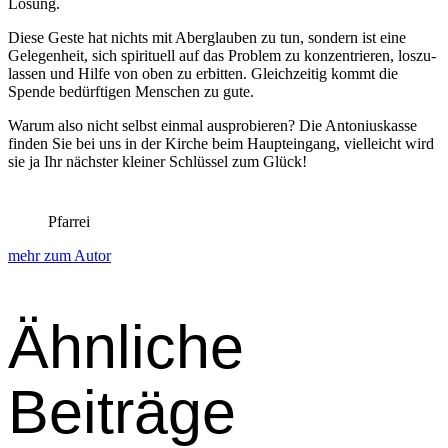
Lösung.
Diese Geste hat nichts mit Aber­glauben zu tun, son­dern ist eine
Gele­gen­heit, sich spir­ituell auf das Prob­lem zu konzen­tri­eren, loszu­
lassen und Hil­fe von oben zu erbit­ten. Gle­ichzeit­ig kommt die
Spende bedürfti­gen Men­schen zu gute.
Warum also nicht selb­st ein­mal aus­pro­bieren? Die Anto­niuskasse
find­en Sie bei uns in der Kirche beim Hauptein­gang, vielle­icht wird
sie ja Ihr näch­ster klein­er Schlüs­sel zum Glück!
Pfarrei
mehr zum Autor
Ähnliche
Beiträge