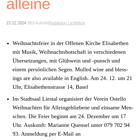
Archiv
alleine
Über uns
23.12.2024
953 Aufrufe
Redaktion Lichtblick
ePaper
Wei­h­nachts­feier in der Offe­nen Kirche Elis­a­bethen
mit Musik, Wei­h­nachts­botschaft in ver­schiede­nen
aktuelle Ausgabe
Über­set­zun­gen, mit Glüh­wein und ‑pun­sch und
einem per­sön­lichen Segen. Mulled wine and bless­
Suchen
ings are also avail­able in Eng­lish. Am 24. 12. um 21
Uhr, Elis­a­bethen­strasse 14, Basel
Im Stadt­saal Liestal organ­isiert der Vere­in Ostel­lo
Wei­h­nacht­en für Alleinge­bliebene und ein­same Men­
schen. Die Feier begin­nt am 24. Dezem­ber um 17
Uhr. Auskun­ft: Mar­i­anne Quensel unter 079 702 94
93. Anmel­dung per E‑Mail an