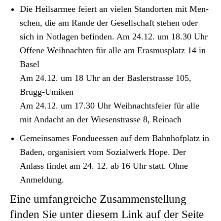
Die Heil­sarmee feiert an vie­len Stan­dorten mit Men­
schen, die am Rande der Gesellschaft ste­hen oder
sich in Not­la­gen befind­en. Am 24.12. um 18.30 Uhr
Offene Wei­h­nacht­en für alle am Eras­mus­platz 14 in
Basel
Am 24.12. um 18 Uhr an der Basler­strasse 105,
Brugg-Umiken
Am 24.12. um 17.30 Uhr Wei­h­nachts­feier für alle
mit Andacht an der Wiesen­strasse 8, Reinach
Gemein­sames Fon­dueessen auf dem Bahn­hof­platz in
Baden, organ­isiert vom Sozial­w­erk Hope. Der
Anlass find­et am 24. 12. ab 16 Uhr statt. Ohne
Anmel­dung.
Eine umfangreiche Zusammenstellung
finden Sie unter diesem
Link auf der Seite