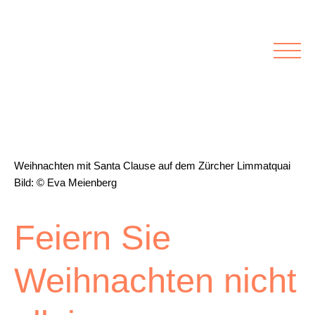
Rubriken
Meine Kirche
Kolumnen
Lichtblick
Zu Besuch bei
Schwerpunkte
Vermischtes
Agenda I&L
Weihnachten mit Santa Clause auf dem Zürcher Limmatquai
Bild: © Eva Meienberg
Inserate &
Stellenbörse
Feiern Sie
Beilagen und Inserate
Stellenbörse
Weihnachten nicht