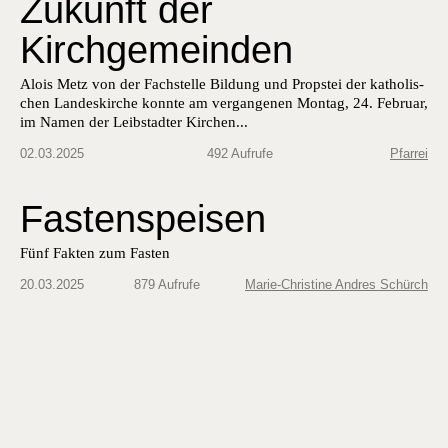
Zukunft der
Kirchgemeinden
Alois Metz von der Fach­stelle Bil­dung und Prop­stei der katholis­
chen Lan­deskirche kon­nte am ver­gan­genen Mon­tag, 24. Feb­ru­ar,
im Namen der Leib­stadter Kirchen...
02.03.2025
492 Aufrufe
Pfarrei
Fastenspeisen
Fünf Fakten zum Fasten
20.03.2025
879 Aufrufe
Marie-Christine Andres Schürch