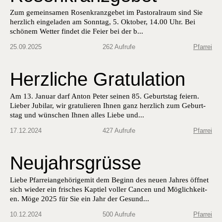
Zum gemein­samen Rosenkranzge­bet im Pas­toral­raum sind Sie
her­zlich ein­ge­laden am Son­ntag, 5. Okto­ber, 14.00 Uhr. Bei
schönem Wet­ter find­et die Feier bei der b...
25.09.2025
262 Aufrufe
Pfarrei
Herzliche Gratulation
Am 13. Jan­u­ar darf Anton Peter seinen 85. Geburt­stag feiern.
Lieber Jubi­lar, wir grat­ulieren Ihnen ganz her­zlich zum Geburt­
stag und wün­schen Ihnen alles Liebe und...
17.12.2024
427 Aufrufe
Pfarrei
Neujahrsgrüsse
Liebe Pfar­reiange­hörigemit dem Beginn des neuen Jahres öffnet
sich wieder ein frisches Kap­tiel voller Can­cen und Möglichkeit­
en. Möge 2025 für Sie ein Jahr der Gesund...
10.12.2024
500 Aufrufe
Pfarrei