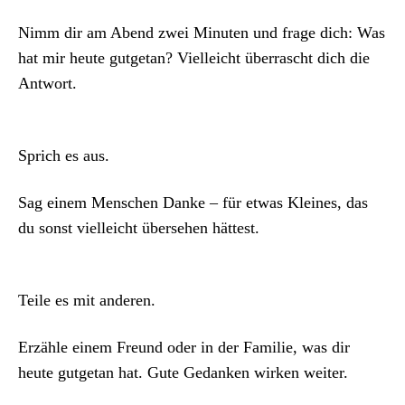
Nimm dir am Abend zwei Minuten und frage dich: Was
hat mir heute gut­ge­tan? Vielle­icht über­rascht dich die
Antwort.
Sprich es aus.
Sag einem Men­schen Danke – für etwas Kleines, das
du son­st vielle­icht überse­hen hättest.
Teile es mit anderen.
Erzäh­le einem Fre­und oder in der Fam­i­lie, was dir
heute gut­ge­tan hat. Gute Gedanken wirken weit­er.