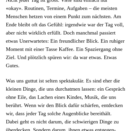
Archiv
«okay». Rou­ti­nen, Ter­mine, Auf­gaben – die meis­ten
Men­schen het­zen von einem Punkt zum näch­sten. Am
Über uns
Ende bleibt oft das Gefühl: irgend­wie war der Tag voll,
aber nicht wirk­lich erfüllt. Doch manch­mal passiert
ePaper
etwas Uner­wartetes: Ein fre­undlich­er Blick. Ein ruhiger
Moment mit ein­er Tasse Kaf­fee. Ein Spazier­gang ohne
aktuelle Ausgabe
Ziel. Und plöt­zlich spüren wir: da war etwas. Etwas
Gutes.
Suchen
Was uns gut­tut ist sel­ten spek­takulär. Es sind eher die
kleinen Dinge, die uns dur­chat­men lassen: ein Gespräch
ohne Eile, das Lachen eines Kindes, Musik, die uns
berührt. Wenn wir den Blick dafür schär­fen, ent­deck­en
wir, dass jed­er Tag solche Augen­blicke bere­i­thält.
Dabei geht es nicht darum, die schwieri­gen Dinge zu
überdeck­en. Son­dern darum, ihnen etwas ent­ge­gen­