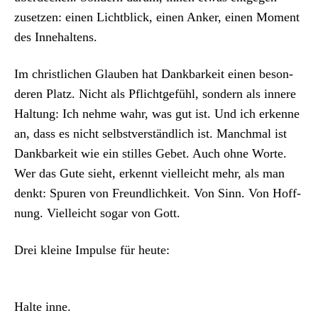
zuset­zen: einen Licht­blick, einen Anker, einen Moment
des Innehal­tens.
Im christlichen Glauben hat Dankbarkeit einen beson­
deren Platz. Nicht als Pflicht­ge­fühl, son­dern als innere
Hal­tung: Ich nehme wahr, was gut ist. Und ich erkenne
an, dass es nicht selb­stver­ständlich ist. Manch­mal ist
Dankbarkeit wie ein stilles Gebet. Auch ohne Worte.
Wer das Gute sieht, erken­nt vielle­icht mehr, als man
denkt: Spuren von Fre­undlichkeit. Von Sinn. Von Hoff­
nung. Vielle­icht sog­ar von Gott.
Drei kleine Impulse für heute:
Halte inne.