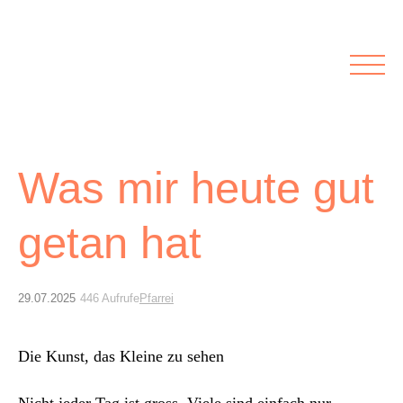
Rubriken
Meine Kirche
Kolumnen
Lichtblick
Zu Besuch bei
Schwerpunkte
Vermischtes
Agenda I&L
Was mir heute gut
getan hat
Inserate &
Stellenbörse
29.07.2025
446 Aufrufe
Pfarrei
Beilagen und Inserate
Stellenbörse
Die Kun­st, das Kleine zu sehen
Nicht jed­er Tag ist gross. Viele sind ein­fach nur