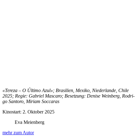
«Tereza – O Últi­mo Azul»; Brasilien, Mexiko, Nieder­lande, Chile
2025; Regie: Gabriel Mas­caro; Beset­zung: Denise Wein­berg, Rodri­
go San­toro, Miri­am Soc­caras
Kinos­tart: 2. Okto­ber 2025
Eva Meienberg
mehr zum Autor