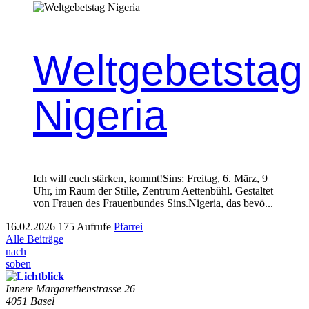
Weltgebetstag
Nigeria
Ich will euch stärken, kommt!Sins: Fre­itag, 6. März, 9
Uhr, im Raum der Stille, Zen­trum Aet­ten­bühl. Gestal­tet
von Frauen des Frauen­bun­des Sins.Nige­ria, das bevö...
16.02.2026
175 Aufrufe
Pfarrei
Alle Beiträge
nach
soben
Innere Mar­garethen­strasse 26
4051 Basel