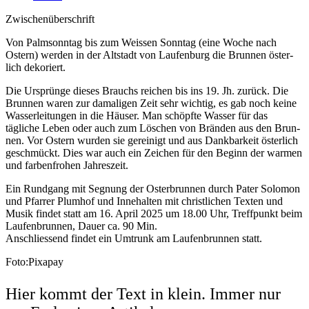
Zwis­chenüber­schrift
Von Palm­son­ntag bis zum Weis­sen Son­ntag (eine Woche nach
Ostern) wer­den in der Alt­stadt von Laufen­burg die Brun­nen öster­
lich deko­ri­ert.
Die Ursprünge dieses Brauchs reichen bis ins 19. Jh. zurück. Die
Brun­nen waren zur dama­li­gen Zeit sehr wichtig, es gab noch keine
Wasser­leitun­gen in die Häuser. Man schöpfte Wass­er für das
tägliche Leben oder auch zum Löschen von Brän­den aus den Brun­
nen. Vor Ostern wur­den sie gere­inigt und aus Dankbarkeit öster­lich
geschmückt. Dies war auch ein Zeichen für den Beginn der war­men
und far­ben­fro­hen Jahreszeit.
Ein Rundgang mit Seg­nung der Oster­brun­nen durch Pater Solomon
und Pfar­rer Plumhof und Innehal­ten mit christlichen Tex­ten und
Musik find­et statt am 16. April 2025 um 18.00 Uhr, Tre­ff­punkt beim
Laufen­brun­nen, Dauer ca. 90 Min.
Anschliessend find­et ein Umtrunk am Laufen­brun­nen statt.
Foto:Pixapay
Hier kommt der Text in klein. Immer nur