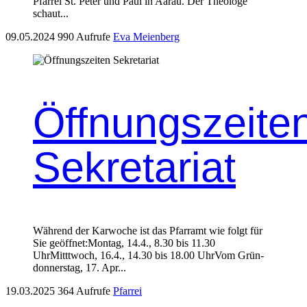
Pfar­rei St. Peter und Paul in Aarau. Der The­ologe
schaut...
09.05.2024
990 Aufrufe
Eva Meienberg
Öffnungszeite
Sekretariat
Während der Kar­woche ist das Pfar­ramt wie fol­gt für
Sie geöffnet:Mon­tag, 14.4., 8.30 bis 11.30
UhrMitttwoch, 16.4., 14.30 bis 18.00 UhrVom Grün­
don­ner­stag, 17. Apr...
19.03.2025
364 Aufrufe
Pfarrei