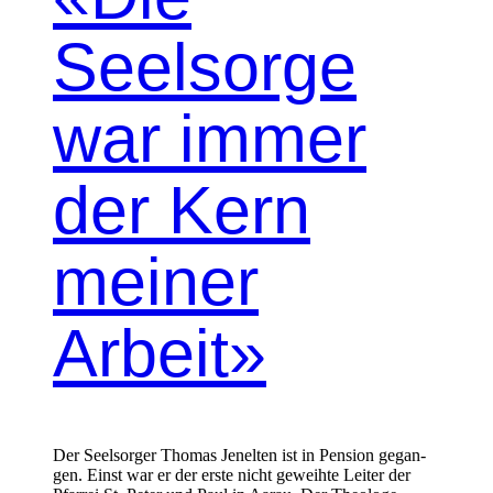
Seelsorge
war immer
der Kern
meiner
Arbeit»
Der Seel­sorg­er Thomas Jenel­ten ist in Pen­sion gegan­
gen. Einst war er der erste nicht gewei­hte Leit­er der