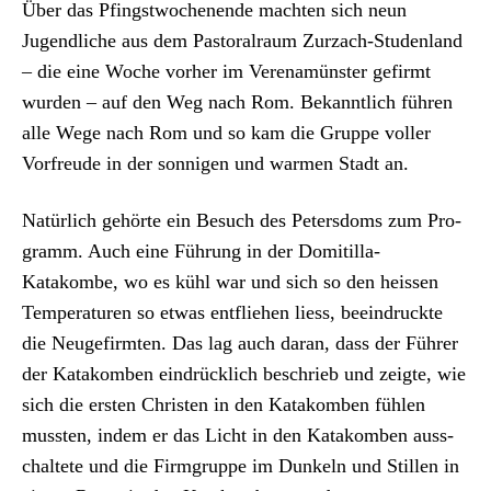
Archiv
Über das Pfin­gst­woch­enende macht­en sich neun
Jugendliche aus dem Pas­toral­raum Zurzach-Stu­den­land
Über uns
– die eine Woche vorher im Ver­e­namün­ster gefirmt
wur­den – auf den Weg nach Rom. Bekan­ntlich führen
alle Wege nach Rom und so kam die Gruppe voller
ePaper
Vor­freude in der son­ni­gen und war­men Stadt an.
aktuelle Ausgabe
Natür­lich gehörte ein Besuch des Peters­doms zum Pro­
gramm. Auch eine Führung in der Domi­t­il­la-
Suchen
Katakombe, wo es kühl war und sich so den heis­sen
Tem­per­a­turen so etwas ent­fliehen liess, beein­druck­te
die Neuge­firmten. Das lag auch daran, dass der Führer
der Katakomben ein­drück­lich beschrieb und zeigte, wie
sich die ersten Chris­ten in den Katakomben fühlen
mussten, indem er das Licht in den Katakomben auss­
chal­tete und die Fir­m­gruppe im Dunkeln und Stillen in