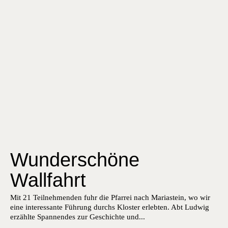
Wunderschöne
Wallfahrt
Mit 21 Teil­nehmenden fuhr die Pfar­rei nach Mari­astein, wo wir
eine inter­es­sante Führung durchs Kloster erlebten. Abt Lud­wig
erzählte Span­nen­des zur Geschichte und...