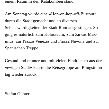
einem Raum in den Katakomben stand.
Am Son­ntag wurde eine «Hop-on-hop-off-Bus­tour»
durch die Stadt gemacht und an diversen
Sehenswürdigkeit­en der Stadt Rom aus­gestiegen. So
ging es natür­lich zum Kolos­se­um, zum Zirkus Max­
imus, zur Piaz­za Venezia und Piaz­za Navona und zur
Spanis­chen Treppe.
Gesund und munter und mit vie­len Ein­drück­en aus der
«ewigen Stadt» kehrte die Reiseg­ruppe am Pfin­gst­mon­
tag wieder zurück.
Ste­fan Gün­ter