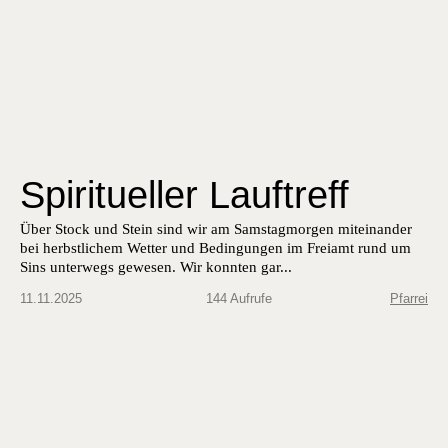
Spiritueller Lauftreff
Über Stock und Stein sind wir am Sam­stag­mor­gen miteinan­der
bei herb­stlichem Wet­ter und Bedin­gun­gen im Freiamt rund um
Sins unter­wegs gewe­sen. Wir kon­nten gar...
11.11.2025
144 Aufrufe
Pfarrei