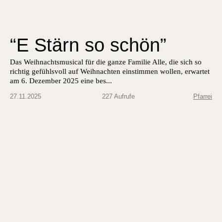
“E Stärn so schön”
Das Wei­h­nachtsmu­si­cal für die ganze Fam­i­lie Alle, die sich so
richtig gefühlsvoll auf Wei­h­nacht­en ein­stim­men wollen, erwartet
am 6. Dezem­ber 2025 eine bes...
27.11.2025
227 Aufrufe
Pfarrei