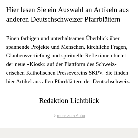
Archiv
Hier lesen Sie ein Auswahl an Artikeln aus
Über uns
anderen Deutschschweizer Pfarrblättern
Einen far­bigen und unter­halt­samen Überblick über
ePaper
span­nende Pro­jek­te und Men­schen, kirch­liche Fra­gen,
aktuelle Ausgabe
Glaubensver­tiefung und spir­ituelle Reflex­io­nen bietet
der neue
«Kiosk» auf der Plat­tform des Schweiz­
erischen Katholis­chen Pres­sev­ere­ins SKPV
. Sie find­en
Suchen
hier Artikel aus allen Pfar­rblät­tern der Deutschschweiz.
Redaktion Lichtblick
mehr zum Autor