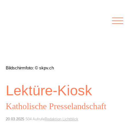
Rubriken
Meine Kirche
Kolumnen
Lichtblick
Zu Besuch bei
Schwerpunkte
Vermischtes
Agenda I&L
Bildschirmfoto: © skpv.ch
Inserate &
Lektüre-Kiosk
Stellenbörse
Beilagen und Inserate
Stellenbörse
Katholische Presselandschaft
20.03.2025
504 Aufrufe
Redaktion Lichtblick