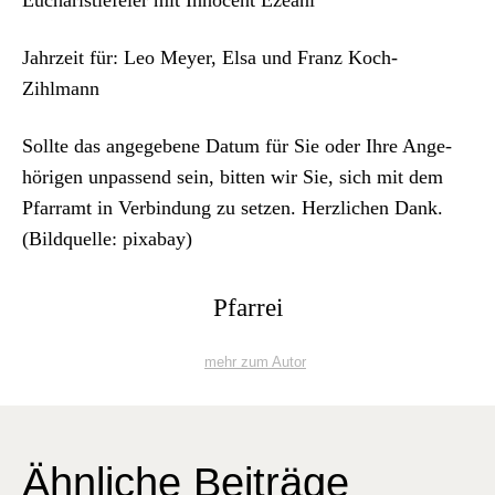
Archiv
Jahrzeit für: Leo Mey­er, Elsa und Franz Koch-
Über uns
Zihlmann
ePaper
Sollte das angegebene Datum für Sie oder Ihre Ange­
höri­gen unpassend sein, bit­ten wir Sie, sich mit dem
aktuelle Ausgabe
Pfar­ramt in Verbindung zu set­zen. Her­zlichen Dank.
(Bildquelle: pix­abay)
Suchen
Pfarrei
mehr zum Autor
Ähnliche Beiträge