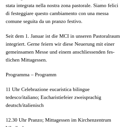
Archiv
sta­ta inte­gra­ta nel­la nos­tra zona pas­torale. Siamo feli­ci
di fes­teggia­re questo cam­bi­a­men­to con una mes­sa
Über uns
comune segui­ta da un pran­zo fes­ti­vo.
ePaper
Seit dem 1. Jan­u­ar ist die MCI in unseren Pas­toral­raum
inte­gri­ert. Gerne feiern wir diese Neuerung mit ein­er
aktuelle Ausgabe
gemein­samen Messe und einem anschliessenden fes­
tlichen Mit­tagessen.
Suchen
Pro­gram­ma – Pro­gramm
11 Uhr Cel­e­brazione eucaris­ti­ca bilingue
tedesco/italiano; Eucharistiefeier zweis­prachig
deutsch/italienisch
12.30 Uhr Pran­zo; Mit­tagessen im Kirchen­zen­trum