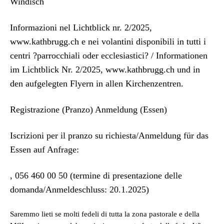
Windisch
Infor­mazioni nel Licht­blick nr. 2/2025,
www.kathbrugg.ch e nei volan­ti­ni disponi­bili in tut­ti i
cen­tri ?par­roc­chiali oder eccle­si­as­ti­ci? / Infor­ma­tio­nen
im Licht­blick Nr. 2/2025, www.kathbrugg.ch und in
den aufgelegten Fly­ern in allen Kirchen­zen­tren.
Reg­is­trazione (Pran­zo) Anmel­dung (Essen)
Iscrizioni per il pran­zo su richiesta/Anmeldung für das
Essen auf Anfrage:
, 056 460 00 50 (ter­mine di pre­sen­tazione delle
domanda/Anmeldeschluss: 20.1.2025)
Sarem­mo lieti se molti fedeli di tut­ta la zona pas­torale e del­la