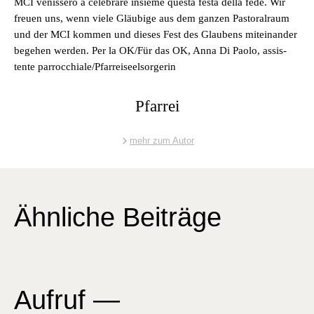
MCI venis­sero a cel­e­brare insieme ques­ta fes­ta del­la fede. Wir
freuen uns, wenn viele Gläu­bige aus dem ganzen Pas­toral­raum
und der MCI kom­men und dieses Fest des Glaubens miteinan­der
bege­hen wer­den. Per la OK/Für das OK, Anna Di Pao­lo, assis­
tente parrocchiale/Pfarreiseelsorgerin
Pfarrei
mehr zum Autor
Ähnliche Beiträge
Aufruf —