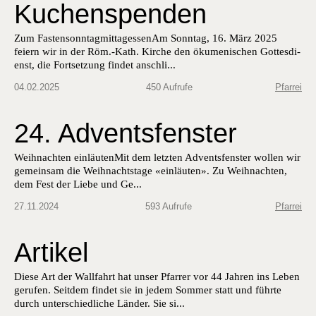
Kuchenspenden
Zum Fas­ten­son­ntag­mit­tagessenAm Son­ntag, 16. März 2025
feiern wir in der Röm.-Kath. Kirche den öku­menis­chen Gottes­di­
enst, die Fort­set­zung find­et anschli...
04.02.2025
450 Aufrufe
Pfarrei
24. Adventsfenster
Wei­h­nacht­en ein­läutenMit dem let­zten Advents­fen­ster wollen wir
gemein­sam die Wei­h­nacht­stage «ein­läuten». Zu Wei­h­nacht­en,
dem Fest der Liebe und Ge...
27.11.2024
593 Aufrufe
Pfarrei
Artikel
Diese Art der Wall­fahrt hat unser Pfar­rer vor 44 Jahren ins Leben
gerufen. Seit­dem find­et sie in jedem Som­mer statt und führte
durch unter­schiedliche Län­der. Sie si...