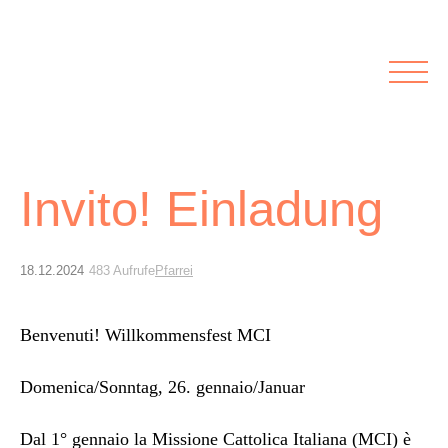
Rubriken
Meine Kirche
Kolumnen
Lichtblick
Zu Besuch bei
Schwerpunkte
Vermischtes
Agenda I&L
Invito! Einladung
Inserate &
18.12.2024
483 Aufrufe
Pfarrei
Stellenbörse
Ben­venu­ti! Willkom­mensfest MCI
Beilagen und Inserate
Stellenbörse
Domenica/Sonntag, 26. gennaio/Januar
Dal 1° gen­naio la Mis­sione Cat­toli­ca Ital­iana (MCI) è