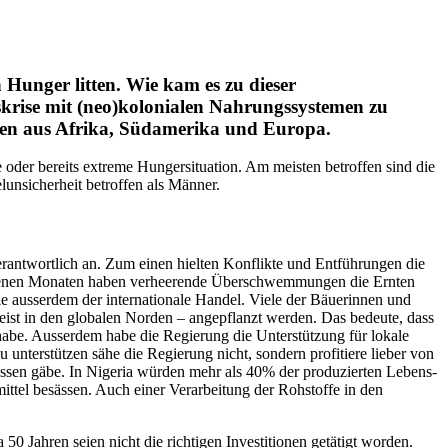
Hunger litten. Wie kam es zu dieser
rise mit (neo)kolonialen Nahrungssystemen zu
nnen aus Afrika, Südamerika und Europa.
er bere­its extreme Hunger­si­t­u­a­tion. Am meis­ten betrof­fen sind die
­sicher­heit betrof­fen als Män­ner.
­ant­wortlich an. Zum einen hiel­ten Kon­flik­te und Ent­führun­gen die
­genen Monat­en haben ver­heerende Über­schwem­mungen die Ern­ten
e ausser­dem der inter­na­tionale Han­del. Viele der Bäuerin­nen und
meist in den glob­alen Nor­den – angepflanzt wer­den. Das bedeute, dass
te habe. Ausser­dem habe die Regierung die Unter­stützung für lokale
nter­stützen sähe die Regierung nicht, son­dern prof­i­tiere lieber von
ssen gäbe. In Nige­ria wür­den mehr als 40% der pro­duzierten Lebens­
it­tel besässen. Auch ein­er Ver­ar­beitung der Rohstoffe in den
 Jahren seien nicht die richti­gen Investi­tio­nen getätigt wor­den.