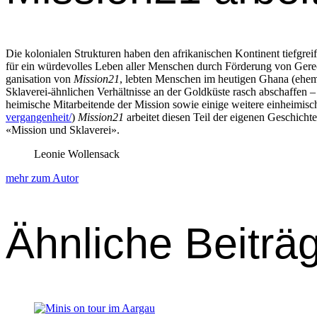
Die kolo­nialen Struk­turen haben den afrikanis­chen Kon­ti­nent tief­g
für ein würde­volles Leben aller Men­schen durch Förderung von Gerech
gan­i­sa­tion von
Mission21
, lebten Men­schen im heuti­gen Ghana (ehe­ma
Sklaverei-ähn­lichen Ver­hält­nisse an der Gold­küste rasch abschaf­fen 
heimis­che Mitar­bei­t­ende der Mis­sion sowie einige weit­ere ein­heimi
vergangenheit/
)
Mission21
arbeit­et diesen Teil der eige­nen Geschich
«Mis­sion und Sklaverei».
Leonie Wollensack
mehr zum Autor
Ähnliche Beiträ