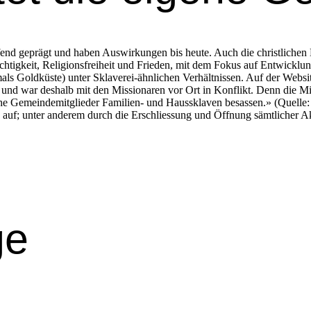
reifend geprägt und haben Auswirkun­gen bis heute. Auch die christlichen 
tigkeit, Reli­gions­frei­heit und Frieden, mit dem Fokus auf Entwick­lu
ls Gold­küste) unter Sklaverei-ähn­lichen Ver­hält­nis­sen. Auf der Web­s
– und war deshalb mit den Mis­sion­aren vor Ort in Kon­flikt. Denn die Mis
s­che Gemein­demit­glieder Fam­i­lien- und Haussklaven besassen.» (Quelle
te auf; unter anderem durch die Erschlies­sung und Öff­nung sämtlich­er 
ge