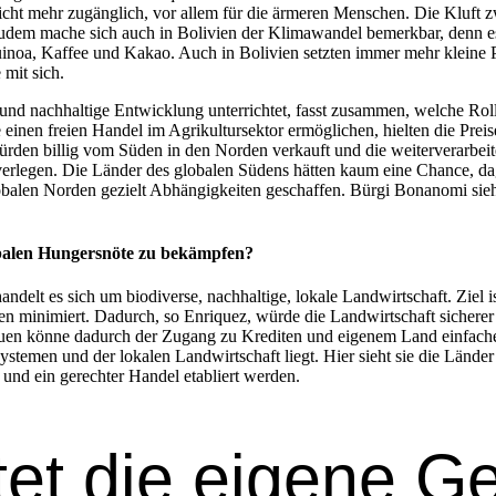
nicht mehr zugänglich, vor allem für die ärmeren Men­schen. Die Kluft zw
dem mache sich auch in Bolivien der Kli­mawan­del bemerk­bar, denn es f
 Quinoa, Kaf­fee und Kakao. Auch in Bolivien set­zten immer mehr kleine 
 mit sich.
t und nach­haltige Entwick­lung unter­richtet, fasst zusam­men, welche Roll
einen freien Han­del im Agrikul­tursek­tor ermöglichen, hiel­ten die Prei
r­den bil­lig vom Süden in den Nor­den verkauft und die weit­er­ver­ar­beit
zu ver­legen. Die Län­der des glob­alen Südens hät­ten kaum eine Chance,
len Nor­den gezielt Abhängigkeit­en geschaf­fen. Bür­gi Bonano­mi sieht h
obalen Hungersnöte zu bekämpfen?
han­delt es sich um bio­di­verse, nach­haltige, lokale Land­wirtschaft. Zie
n min­imiert. Dadurch, so Enriquez, würde die Land­wirtschaft sicher­er
en könne dadurch der Zugang zu Kred­iten und eigen­em Land ein­fach­e
­te­men und der lokalen Land­wirtschaft liegt. Hier sieht sie die Län­der
und ein gerechter Han­del etabliert wer­den.
­et die eigene G