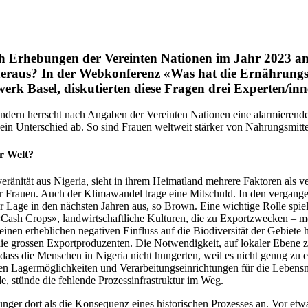
ch Erhebungen der Vereinten Nationen im Jahr 2023 an 
eraus? In der Webkonferenz «Was hat die Ernährungsk
erk Basel, diskutierten diese Fragen drei Experten/i
n­dern herrscht nach Angaben der Vere­in­ten Natio­nen eine alarmierende od
in Unter­schied ab. So sind Frauen weltweit stärk­er von Nahrungsmit­telun
r Welt?
ränität aus Nige­ria, sieht in ihrem Heimat­land mehrere Fak­toren als ver
ür Frauen. Auch der Kli­mawan­del trage eine Mitschuld. In den ver­gan
der Lage in den näch­sten Jahren aus, so Brown. Eine wichtige Rolle spiel
e «Cash Crops», land­wirtschaftliche Kul­turen, die zu Exportzweck­en – 
nen erhe­blichen neg­a­tiv­en Ein­fluss auf die Bio­di­ver­sität der Gebi­e
ie grossen Export­pro­duzen­ten. Die Notwendigkeit, auf lokaler Ebene zu u
ass die Men­schen in Nige­ria nicht hungerten, weil es nicht genug zu e
Lager­möglichkeit­en und Ver­ar­beitung­sein­rich­tun­gen für die Lebens­m
, stünde die fehlende Prozess­in­fra­struk­tur im Weg.
r dort als die Kon­se­quenz eines his­torischen Prozess­es an. Vor etwa 50