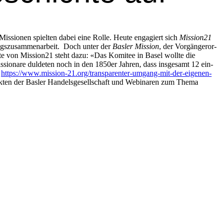
Mis­sio­nen spiel­ten dabei eine Rolle. Heute engagiert sich
Mission21
ngszusam­me­nar­beit. Doch unter der
Basler Mis­sion
, der Vorgängeror­
ite von Mission21 ste­ht dazu: «Das Komi­tee in Basel wollte die
­sion­are dulde­ten noch in den 1850er Jahren, dass ins­ge­samt 12 ein­
:
https://www.mission-21.org/transparenter-umgang-mit-der-eigenen-
Akten der Basler Han­dels­ge­sellschaft und Webina­ren zum The­ma