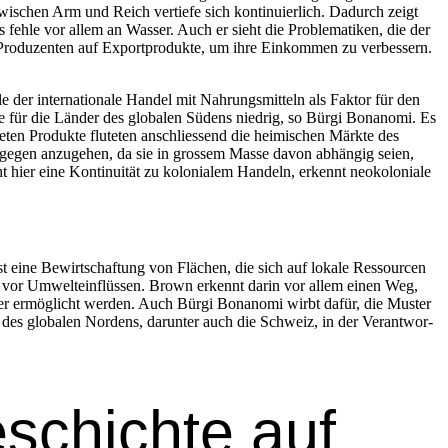
is­chen Arm und Reich ver­tiefe sich kon­tinuier­lich. Dadurch zeigt
ehle vor allem an Wass­er. Auch er sieht die Prob­lematiken, die der
Pro­duzen­ten auf Export­pro­duk­te, um ihre Einkom­men zu verbessern.
e der inter­na­tionale Han­del mit Nahrungsmit­teln als Fak­tor für den
se für die Län­der des glob­alen Südens niedrig, so Bür­gi Bonano­mi. Es
­eten Pro­duk­te fluteten anschliessend die heimis­chen Märk­te des
 dage­gen anzuge­hen, da sie in grossem Masse davon abhängig seien,
ier eine Kon­ti­nu­ität zu kolo­nialem Han­deln, erken­nt neokolo­niale
l ist eine Bewirtschaf­tung von Flächen, die sich auf lokale Ressourcen
 vor Umwel­te­in­flüssen. Brown erken­nt darin vor allem einen Weg,
r ermöglicht wer­den. Auch Bür­gi Bonano­mi wirbt dafür, die Muster
 des glob­alen Nor­dens, darunter auch die Schweiz, in der Ver­ant­wor­
eschichte auf