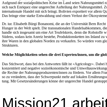
Auf­grund der sozialpoli­tis­chen Krise im Land seien Nahrungsmit­tel 
sich nach Enriquez eine ungerechte Aufteilung der Nahrungsmit­tel. Zu
inter­na­tionale Han­del mit sich bringt. Bolivien exportiert vor allem
Das bringe eine starke Ent­wal­dung und einen Ver­lust der Ökosys­teme
Dr. iur. Elis­a­beth Bür­gi Bonano­mi, die an der Uni­ver­sität Bern Rech
Hunger in der Welt spielt. Die transna­tionalen Han­delsabkom­men, die 
han­dle sich ins­ge­samt um eine Art Teufel­skreis, denn die Rohstoffe wü
Südens, sodass kein Anreiz beste­he, Pro­duk­tions­ket­ten ins Inland 
ihre Waren in den glob­alen Nor­den zu verkaufen. So wür­den vom glob­a
Struk­turen.
Welche Möglichkeiten sehen die drei Experten/innen, um die gl
Das Stich­wort, dass bei den Antworten fällt ist «Agri­col­o­gy». Dabei 
konzen­tri­ert und neg­a­tive sozioökonomis­che und Umweltauswirkun­ge
die Rechte der Nahrungsproduzenten/innen zu fördern. Vor allem Frau
so zu verän­dern, dass der Schw­er­punkt mehr auf lokalen Ernährungssys
tung. Mit Geset­zesän­derun­gen könne der ungerechte Han­del gestoppt 
Mission21 arbeit