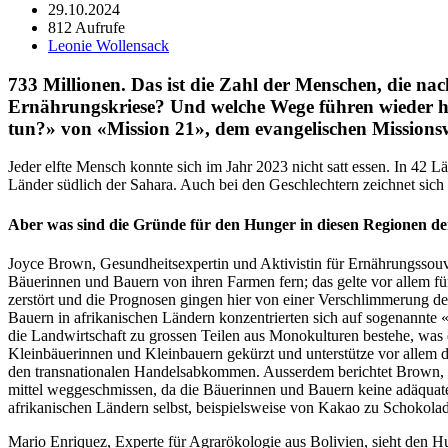
29.10.2024
812 Aufrufe
Leonie Wollensack
733 Millionen. Das ist die Zahl der Menschen, die na
Ernährungskriese? Und welche Wege führen wieder h
tun?» von «Mission 21», dem evangelischen Missionsw
Jed­er elfte Men­sch kon­nte sich im Jahr 2023 nicht satt essen. In 42 Lä
Län­der südlich der Sahara. Auch bei den Geschlechtern zeich­net sich e
Aber was sind die Gründe für den Hunger in diesen Regionen de
Joyce Brown, Gesund­heit­sex­per­tin und Aktivistin für Ernährungssou­ve
Bäuerin­nen und Bauern von ihren Far­men fern; das gelte vor allem f
zer­stört und die Prog­nosen gin­gen hier von ein­er Ver­schlim­merung 
Bauern in afrikanis­chen Län­dern konzen­tri­erten sich auf soge­nan­nt
die Land­wirtschaft zu grossen Teilen aus Monokul­turen beste­he, was ei
Klein­bäuerin­nen und Klein­bauern gekürzt und unter­stütze vor allem d
den transna­tionalen Han­delsabkom­men. Ausser­dem berichtet Brown, d
mit­tel weggeschmis­sen, da die Bäuerin­nen und Bauern keine adäquat­en 
afrikanis­chen Län­dern selb­st, beispiel­sweise von Kakao zu Schoko­lade
Mario Enriquez, Experte für Agrarökolo­gie aus Bolivien, sieht den Hunge