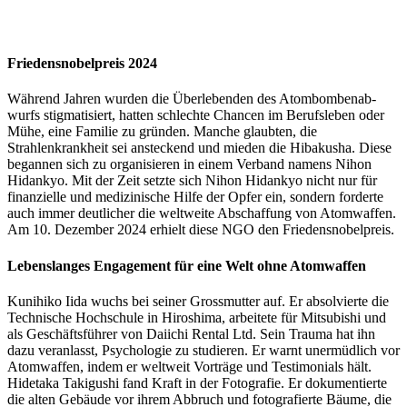
Friedensnobelpreis 2024
Während Jahren wur­den die Über­leben­den des Atom­bomben­ab­
wurfs stig­ma­tisiert, hat­ten schlechte Chan­cen im Beruf­sleben oder
Mühe, eine Fam­i­lie zu grün­den. Manche glaubten, die
Strahlenkrankheit sei ansteck­end und mieden die Hibakusha. Diese
began­nen sich zu organ­isieren in einem Ver­band namens Nihon
Hidankyo. Mit der Zeit set­zte sich Nihon Hidankyo nicht nur für
finanzielle und medi­zinis­che Hil­fe der Opfer ein, son­dern forderte
auch immer deut­lich­er die weltweite Abschaf­fung von Atom­waf­fen.
Am 10. Dezem­ber 2024 erhielt diese NGO den Frieden­sno­bel­preis.
Lebenslanges Engagement für eine Welt ohne Atomwaffen
Kuni­hiko Iida wuchs bei sein­er Gross­mut­ter auf. Er absolvierte die
Tech­nis­che Hochschule in Hiroshi­ma, arbeit­ete für Mit­subishi und
als Geschäfts­führer von Dai­ichi Rental Ltd. Sein Trau­ma hat ihn
dazu ver­an­lasst, Psy­cholo­gie zu studieren. Er warnt uner­müdlich vor
Atom­waf­fen, indem er weltweit Vorträge und Tes­ti­mo­ni­als hält.
Hide­ta­ka Taki­gushi fand Kraft in der Fotografie. Er doku­men­tierte
die alten Gebäude vor ihrem Abbruch und fotografierte Bäume, die