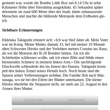
ges­tartet war, wurde die Bombe Lit­tle Boy um 8.14 Uhr in zehn
Kilo­me­ter Höhe über Hiroshi­ma aus­gek­linkt. 45 Sekun­den später
detonierte sie rund 600 Meter über der Stadt, tötete zehn­tausende
Men­schen und machte die blühende Metro­pole dem Erd­bo­den gle­
ich.
Sichtbare Erinnerungen
Hide­ta­ka Taki­gushi erin­nert sich: «Ich war fünf Jahre alt. Mein Vater
war im Krieg. Meine Mut­ter, damals 33, lief mit mein­er 10 Monate
alten Schwest­er Hiroko und der Ver­lobten meines Cousins ins Haus,
als wir die Motoren der B‑29 Bomber hörten. Als ich die
Schiebetüre schliessen wollte, sah ich einen Blitz und fühlte einen
bren­nen­den Schmerz in meinem linken Arm.» Die nach­fol­gende
Druck­welle schleud­erte ihn ins Innere des Haus­es. Taki­gushi krem­
pelt den linken Ärmel seines Hemds hoch. Noch heute sind die
Spuren sein­er Ver­bren­nun­gen sicht­bar. Die Fam­i­lie floh nach Mat­
suna­ga, wo sie bei den Eltern der Mut­ter unterka­men. Die kleine
Hiroko über­lebte die Stra­pazen nicht, sie starb am 22. August in den
Armen ihrer Mut­ter.
Kuni­hiko Iida
Isao Sako­da