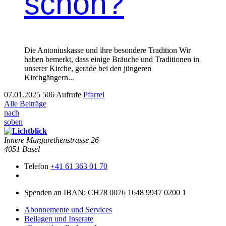
schon?
Die Anto­niuskasse und ihre beson­dere Tra­di­tion Wir
haben bemerkt, dass einige Bräuche und Tra­di­tio­nen in
unser­er Kirche, ger­ade bei den jün­geren
Kirchgängern...
07.01.2025
506 Aufrufe
Pfarrei
Alle Beiträge
nach
soben
Innere Mar­garethen­strasse 26
4051 Basel
Telefon
+41 61 363 01 70
Spenden an IBAN: CH78 0076 1648 9947 0200 1
Abonnemente und Services
Beilagen und Inserate