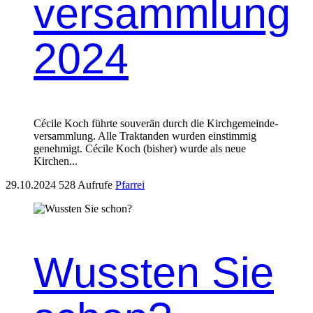
versammlung
2024
Cécile Koch führte sou­verän durch die Kirchge­mein­de­
v­er­samm­lung. Alle Trak­tanden wur­den ein­stim­mig
genehmigt. Cécile Koch (bish­er) wurde als neue
Kirchen...
29.10.2024
528 Aufrufe
Pfarrei
Wussten Sie