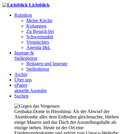
Lichtblick
Rubriken
Meine Kirche
Kolumnen
Zu Besuch bei
Schwerpunkte
Vermischtes
Agenda I&L
Inserate &
Stellenbörse
Beilagen und Inserate
Stellenbörse
Archiv
Über uns
ePaper
aktuelle Ausgabe
Suchen
Genbaku-Dome in Hiroshima: Als der Abwurf der
Atombombe alles dem Erdboden gleichmachte, blieben
einige Mauern und das Dach der Ausstellungshalle als
einzige stehen. Heute ist der Ort eine
Friedensgedenkstätte und gehört zum Unesco-Welterbe.