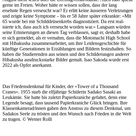
gerne im Freien. Woher hätte er wis­sen sollen, dass der lang
ersehnte Regen verseucht war? Er erlitt keine äusseren Ver­let­zun­gen
und zeigte keine Symp­tome – bis er 58 Jahre später erkrank­te: «Mit
65 wurde bei mir Schild­drüsenkrebs diag­nos­tiziert. Da erst real­
isierte ich, dass auch ich verseucht wor­den war.» Langsam wür­den
seine Erin­nerun­gen an diesen Tag verblassen, sagt er, deshalb habe
er sich gemeldet, als er ver­nahm, dass die Motomachi High School
mit Hibakusha zusam­me­nar­beit­et, um ihre Lei­dens­geschichte für
kün­ftige Gen­er­a­tio­nen in Erzäh­lun­gen und Bildern festzuhal­ten. So
haben die Studieren­den aus seinen und den Schilderun­gen ander­er
Hibakusha aus­drucksstarke Bilder gemalt. Isao Sako­da wurde erst
2022 als Opfer anerkan­nt.
Das Friedens­denkmal für Kinder, der «Tow­er of a Thou­sand
Cranes». 1955 starb die elfjährige Schü­lerin Sadako Sasa­ki an
Leukämie. Sie hat­te bis zulet­zt Papierkraniche gefal­tet, denn eine
Leg­ende besagt, dass tausend Papierkraniche Glück brin­gen. Ihre
Klassenkamerad/innen gaben den Anstoss zu diesem Denkmal, um
Sadakos Seele zu trösten und den Wun­sch nach Frieden in die Welt
zu tra­gen. © Wern­er Rol­li