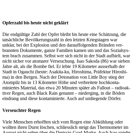
Opferzahl bis heute nicht geklärt
Die endgültige Zahl der Opfer bleibt bis heute eine Schätzung, die
tat­säch­liche Bevölkerungszahl in den let­zten Kriegsta­gen war
unklar, bei der Explo­sion und den darauf­fol­gen­den Brän­den ver­
bran­nten Doku­mente, ganze Fam­i­lien kamen um und das Sozial­sys­
tem brach zusam­men. Selb­st wer sich nicht in der Stadt aufhielt, war
nicht sich­er vor atom­ar­er Verseuchung. Isao Sako­da (86) war sieben
Jahre alt, als die Bombe fiel. Er lebte 19 Kilo­me­ter ausser­halb der
Stadt in Ogauchi (heute: Asaki­ta-ku, Hiroshi­ma, Präfek­tur Hiroshi­
ma) in den Bergen. Nach der Det­o­na­tion von Lit­tle Boy stieg der
Atom­pilz bis in 13 Kilo­me­ter Höhe und ver­bre­it­ete hochkon­t­a­
miniertes Mate­r­i­al, das etwa 20 Minuten später als Fall­out – radioak­
tiv­er Regen, auch Black Rain genan­nt – niederg­ing, in die Böden
ein­drang und diese kon­t­a­minierte. Auch auf umliegende Dör­fer.
Verseuchter Regen
Viele Men­schen erhofften sich vom Regen eine Abküh­lung oder
woll­ten ihren Durst löschen, schliesslich steigt das Ther­mome­ter im
August nicht sel­ten über die Dreis­sig-Grad-Marke. Auch Isao spielte