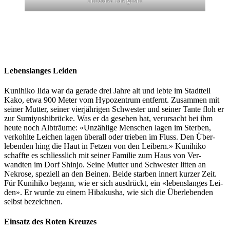
Hide­ta­ka Taki­gushi
Lebenslanges Leiden
Kuni­hiko Iida war da ger­ade drei Jahre alt und lebte im Stadt­teil
Kako, etwa 900 Meter vom Hypozen­trum ent­fer­nt. Zusam­men mit
sein­er Mut­ter, sein­er vier­jähri­gen Schwest­er und sein­er Tante floh er
zur Sumiyoshi­brücke. Was er da gese­hen hat, verur­sacht bei ihm
heute noch Alb­träume: «Unzäh­lige Men­schen lagen im Ster­ben,
verkohlte Leichen lagen über­all oder trieben im Fluss. Den Über­
leben­den hing die Haut in Fet­zen von den Leibern.» Kuni­hiko
schaffte es schliesslich mit sein­er Fam­i­lie zum Haus von Ver­
wandten im Dorf Shin­jo. Seine Mut­ter und Schwest­er lit­ten an
Nekrose, speziell an den Beinen. Bei­de star­ben innert kurz­er Zeit.
Für Kuni­hiko begann, wie er sich aus­drückt, ein «lebenslanges Lei­
den». Er wurde zu einem Hibakusha, wie sich die Über­leben­den
selb­st beze­ich­nen.
Einsatz des Roten Kreuzes