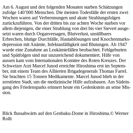
Am 6. August und den fol­gen­den Monat­en star­ben Schätzun­gen
zufolge 140’000 Men­schen. Die meis­ten Todes­fälle der ersten zwei
Wochen waren auf Ver­bren­nun­gen und akute Strahlungs­fol­gen
zurück­zuführen. Von der drit­ten bis zur acht­en Woche star­ben vor
allem diejeni­gen, die ein­er Strahlung von drei bis vier Siev­ert aus­ge­
set­zt waren durch Organ­ver­sagen, Blutver­lust, unstill­bares
Erbrechen, blutige Durch­fälle, Hautablö­sun­gen und Knochen­marks­
de­pres­sion mit Anämie, Infek­tan­fäl­ligkeit und Blu­tun­gen. Ab 1947
wurde eine Zunahme an Leukämiefällen beobachtet. Fehlge­burten
und Spät­fol­gen sind nur unzure­ichend doku­men­tiert. Hil­fe von
aussen kam vom Inter­na­tionalen Komi­tee des Roten Kreuzes. Der
Schweiz­er Arzt Mar­cel Jun­od erre­ichte Hiroshi­ma erst im Sep­tem­
ber, mit einem Team des Alli­ierten Brigade­gen­er­als Thomas Far­rel.
Sie bracht­en 15 Ton­nen Medika­mente. Mar­cel Jun­od blieb in der
zer­störten Stadt, um die medi­zinis­che Hil­fe aufzubauen. Am Südein­
gang des Friedensparks erin­nert heute ein Gedenkstein an seine Mis­
sion.
Blick flussab­wärts auf den Gen­baku-Dome in Hiroshi­ma.© Wern­er
Rol­li