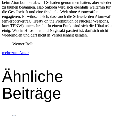
beim Atom­bomben­ab­wurf Schaden genom­men hat­ten, aber wieder
zu blühen began­nen. Isao Sako­da wird sich eben­falls weit­er­hin für
die Gesellschaft und eine friedliche Welt ohne Atom­waf­fen
engagieren. Er wün­scht sich, dass auch die Schweiz den Atom­waf­
fen­ver­botsver­trag (Treaty on the Pro­hi­bi­tion of Nuclear Weapons,
kurz TPNW) unter­schreibt. In einem Punkt sind sich die Hibakusha
einig: Was in Hiroshi­ma und Nagasa­ki passiert ist, darf sich nicht
wieder­holen und darf nicht in Vergessen­heit ger­at­en.
Werner Rolli
mehr zum Autor
Ähnliche
Beiträge