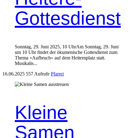
Gottesdienst
Son­ntag, 29. Juni 2025, 10 UhrAm Son­ntag, 29. Juni
um 10 Uhr find­et der öku­menis­che Gottes­di­enst zum
The­ma «Auf­bruch» auf dem Heit­ern­platz statt.
Musikalis...
16.06.2025
557 Aufrufe
Pfarrei
Kleine
Samen