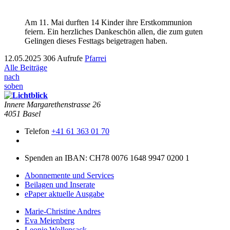
Am 11. Mai durften 14 Kinder ihre Erstkom­mu­nion
feiern. Ein her­zlich­es Dankeschön allen, die zum guten
Gelin­gen dieses Fest­tags beige­tra­gen haben.
12.05.2025
306 Aufrufe
Pfarrei
Alle Beiträge
nach
soben
Innere Mar­garethen­strasse 26
4051 Basel
Telefon
+41 61 363 01 70
Spenden an IBAN: CH78 0076 1648 9947 0200 1
Abonnemente und Services
Beilagen und Inserate
ePaper aktuelle Ausgabe
Marie-Christine Andres
Eva Meienberg
Leonie Wollensack