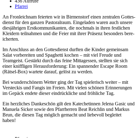
436 Aufrufe
Pfarrei
An Fron­le­ich­nam feierten wir in Bir­men­storf einen zen­tralen Gottes­
di­enst für den ganzen Pas­toral­raum. Ein­ge­laden waren auch unsere
diesjähri­gen Erstkom­mu­nikan­ten, die nochmals in ihren fes­tlichen
Klei­dern teil­nah­men und die Feier mit ihrer Präsenz beson­ders bere­
icherten.
Im Anschluss an den Gottes­di­enst durften die Kinder gemein­sam
Salat vor­bere­it­en und Spaghet­ti kochen – mit viel Freude und
Teamgeist. Gestärkt durch das feine Mit­tagessen, stell­ten sie sich
ein­er knif­fli­gen Her­aus­forderung: Ein span­nen­der Escape Room
(Rät­sel-Box) wartete darauf, gelöst zu wer­den.
Bei wun­der­schönem Wet­ter ging der Tag spielerisch weit­er – mit
Ver­steck­is und Fangis im Freien. Mit vie­len schö­nen Erin­nerun­gen
im Gepäck endete dieser ein­drück­liche und fröh­liche Tag.
Ein her­zlich­es Dankeschön gilt den Kat­e­chetinnen Jele­na Gasic und
Manuela Sick­er sowie den Pfar­rher­ren Beat Reich­lin und Markus
Brun, die diesen Tag möglich gemacht und liebevoll begleit­et
haben!